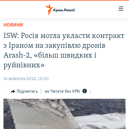
Доступність
посилання
Перейти
НОВИНИ
до
НОВИНИ
ISW: Росія могла укласти контракт
основного
ВОДА.КРИМ
матеріалу
з Іраном на закупівлю дронів
ВІДЕО ТА ФОТО
Перейти
Arash-2, «більш швидких і
до
ПОЛІТИКА
руйнівних»
основної
БЛОГИ
навігації
16 жовтень 2022, 15:00
Перейти
ПОГЛЯД
до
Поділитись
Читати без VPN
ІНТЕРВ'Ю
пошуку
ВСЕ ЗА ДЕНЬ
СПЕЦПРОЕКТИ
ЯК ОБІЙТИ БЛОКУВАННЯ
ДЕПОРТАЦІЯ