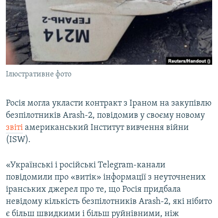
ВІДЕОУРОКИ «ELIFBE»
Русский
СВІДЧЕННЯ ОКУПАЦІЇ
Qırımtatar
УКРАЇНСЬКА ПРОБЛЕМА КРИМУ
ДОЛУЧАЙСЯ!
ІНФОГРАФІКА
Ілюстративне фото
Росія могла укласти контракт з Іраном на закупівлю
Усі сайти RFE/RL
безпілотників Arash-2, повідомив у своєму новому
звіті
американський Інститут вивчення війни
(ISW).
«Українські і російські Telegram-канали
повідомили про «витік» інформації з неуточнених
іранських джерел про те, що Росія придбала
невідому кількість безпілотників Arash-2, які нібито
є більш швидкими і більш руйнівними, ніж