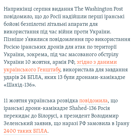
Наприкінці серпня видання The Washington Post
повідомило, що до Росії надійшли перші іранські
бойові безпілотні літальні апарати для
використання під час війни проти України.
Пізніше з’явилися повідомлення про використання
Росією іранських дронів для атак по території
України, зокрема, під час масованого обстрілу
України 10 жовтня, армія РФ,
згідно з даними
українського Генштабу
, використала для завдання
ударів 24 БПЛА, яких 13 були дронами-камікадзе
«Шахід-136».
11 жовтня українська розвідка
повідомила
, що
іранські дрони-камікадзе Shahed-136 Росія
перекидає до Білорусі, а президент Володимир
Зеленський заявив, що наразі РФ замовила в Ірану
2400 таких БПЛА
.