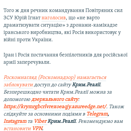
Того ж дня речник командування Повітряних сил
ЗСУ Юрій Ігнат
наголосив
, що «не варто
драматизувати ситуацію» з дронами-камікадзе
іранського виробництва, які Росія використовує у
війні проти України.
Іран і Росія постачання безпілотників для російської
армії заперечували.
Роскомнагляд (Роскомнадзор) намагається
заблокувати
доступ до сайту
Крим.Реалії
.
Безперешкодно читати Крим.Реалії можна за
допомогою
дзеркального сайту
:
https://krymrgbcrlvrexoeaqjy.azureedge.net/
. Також
слідкуйте за основними подіями в
Telegram
,
Instagram
та
Viber
Крим.Реалії
. Рекомендуємо вам
встановити
VPN
.