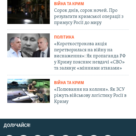
ВІЙНА ТА КРИМ
Сорок днів, сорок ночей. Про
результати кримської операції з
примусу Росії до миру
ПОЛІТИКА
«Короткострокова акція
перетворилася на війну на
виснаження»: Як пропаганда РФ
у Криму пояснює невдачі «СВО»
та залякує «мінними атаками»
ВІЙНА ТА КРИМ
«Полювання на колони». Як ЗСУ
ріжуть військову логістику Росії в
Криму
ДОЛУЧАЙСЯ!