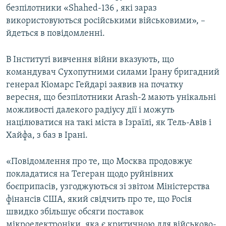
безпілотники «Shahed-136 , які зараз
використовуються російськими військовими», –
йдеться в повідомленні.
В Інституті вивчення війни вказують, що
командувач Сухопутними силами Ірану бригадний
генерал Кіомарс Гейдарі заявив на початку
вересня, що безпілотники Arash-2 мають унікальні
можливості далекого радіусу дії і можуть
націлюватися на такі міста в Ізраїлі, як Тель-Авів і
Хайфа, з баз в Ірані.
«Повідомлення про те, що Москва продовжує
покладатися на Тегеран щодо руйнівних
боєприпасів, узгоджуються зі звітом Міністерства
фінансів США, який свідчить про те, що Росія
швидко збільшує обсяги поставок
мікроелектроніки, яка є критичною для військово-