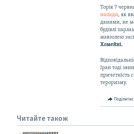
Торік 7 червн
напади
, як в
даними, не м
будівлі парла
мавзолею зас
Хомейні.
Відповідальні
Іран тоді зви
причетність с
тероризму.
Поділитис
Читайте також