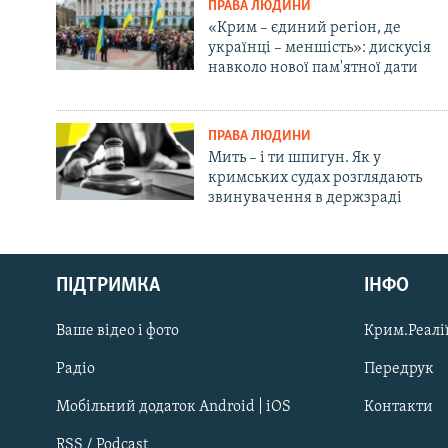
ПРАВА ЛЮДИНИ
«Крим – єдиний регіон, де
українці – меншість»: дискусія
навколо нової пам'ятної дати
ПРАВА ЛЮДИНИ
Мить – і ти шпигун. Як у
кримських судах розглядають
звинувачення в держзраді
Русский
ПІДТРИМКА
ІНФО
Qırımtatar
Ваше відео і фото
Крим.Реалії
ДОЛУЧАЙСЯ!
Радіо
Передрук
Мобільний додаток Android | iOS
Контакти
RSS / Podcast