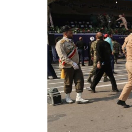
ВІДЕОУРОКИ «ELIFBE»
СВІДЧЕННЯ ОКУПАЦІЇ
УКРАЇНСЬКА ПРОБЛЕМА КРИМУ
ІНФОГРАФІКА