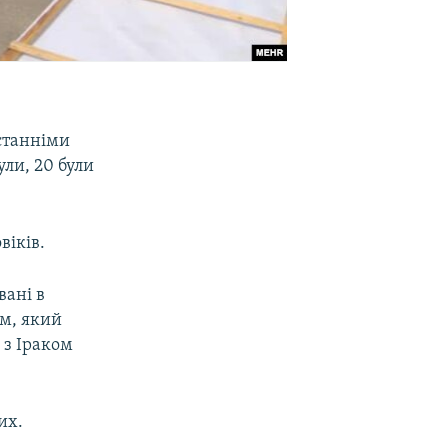
останніми
ли, 20 були
віків.
вані в
ом, який
 з Іраком
их.