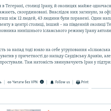
я в Тегерані, столиці Ірану, й околицях майже одночас
важають, скоординовані. Внаслідок них загинуло, за о
енш ніж 12 людей, 43 людини були поранені. Один напа
менту в центрі столиці, інший – на південній околиці Те
новника нинішнього ісламського режиму Ірану аятол
сть за напад тоді взяло на себе угруповання «Ісламськ
нуватив у причетності до нападу Саудівську Аравію, але 
простували. Там натомість звинувачують Іран у підтр
ь
Читати без VPN
Follow us
Print