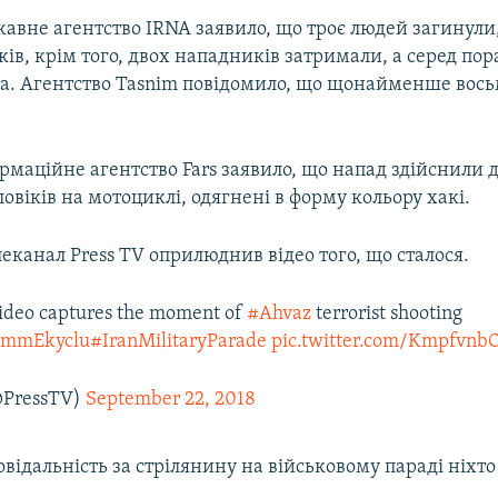
авне агентство IRNA заявило, що троє людей загинули,
ів, крім того, двох нападників затримали, а серед по
на. Агентство Tasnim повідомило, що щонайменше вось
рмаційне агентство Fars заявило, що напад здійснили 
овіків на мотоциклі, одягнені в форму кольору хакі.
еканал Press TV оприлюднив відео того, що сталося.
deo captures the moment of
#Ahvaz
terrorist shooting
qKmmEkyclu
#IranMilitaryParade
pic.twitter.com/Kmpfvnb
@PressTV)
September 22, 2018
відальність за стрілянину на військовому параді ніхто 