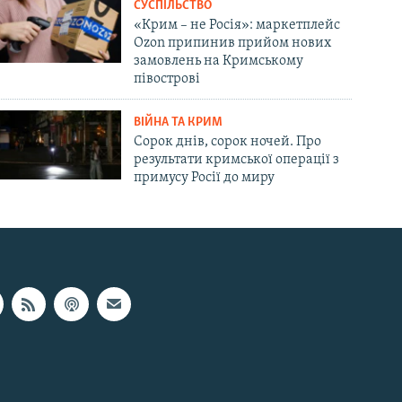
СУСПІЛЬСТВО
«Крим – не Росія»: маркетплейс
Ozon припинив прийом нових
замовлень на Кримському
півострові
ВІЙНА ТА КРИМ
Сорок днів, сорок ночей. Про
результати кримської операції з
примусу Росії до миру