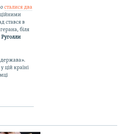
но
сталися два
фіційними
д стався в
герана, біля
и
Руголли
а держава».
у цій країні
имці