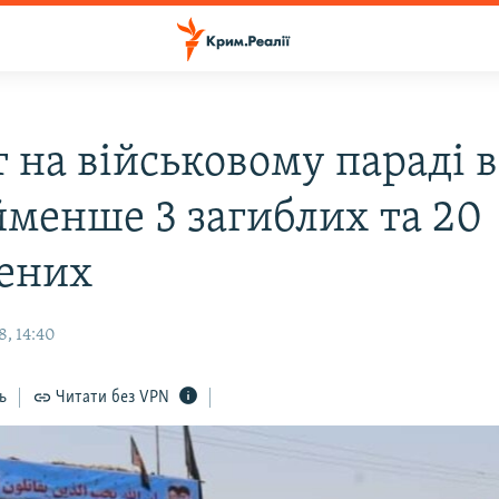
 на військовому параді в 
менше 3 загиблих та 20
ених
8, 14:40
ь
Читати без VPN