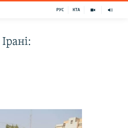
РУС
КТА
Ірані: