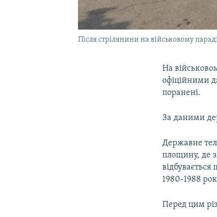
Після стрілянини на військовому параді 
На військовом
офіційними д
поранені.
За даними дер
Державне теле
площину, де з
відбувається 
1980-1988 рок
Перед цим різ