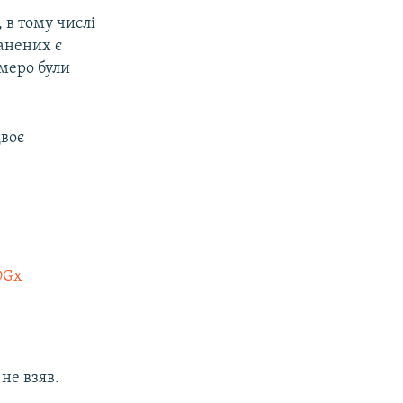
 в тому числі
ранених є
меро були
двоє
OGx
не взяв.