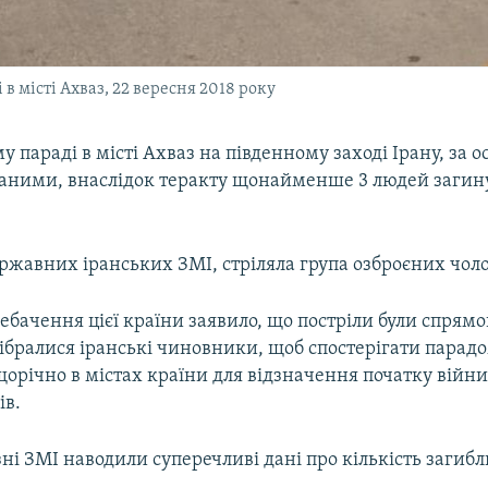
в місті Ахваз, 22 вересня 2018 року
у параді в місті Ахваз на південному заході Ірану, за 
аними, внаслідок теракту щонайменше 3 людей загину
жавних іранських ЗМІ, стріляла група озброєних чоло
бачення цієї країни заявило, що постріли були спрямо
ібралися іранські чиновники, щоб спостерігати парад
щорічно в містах країни для відзначення початку війни
ів.
ні ЗМІ наводили суперечливі дані про кількість загибл