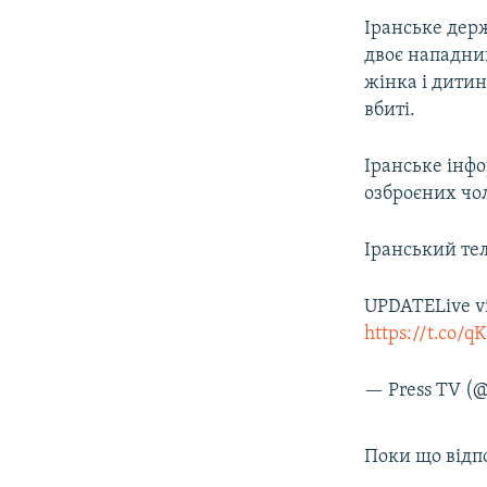
Іранське держ
двоє нападник
жінка і дити
вбиті.
Іранське інфо
озброєних чол
Іранський тел
UPDATELive vi
https://t.co/
— Press TV (
Поки що відпо