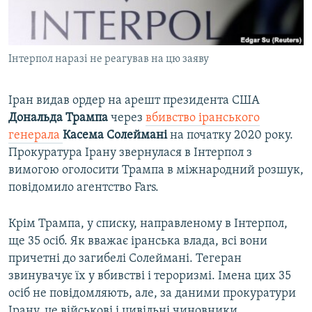
ВІДЕОУРОКИ «ELIFBE»
Русский
СВІДЧЕННЯ ОКУПАЦІЇ
Qırımtatar
Інтерпол наразі не реагував на цю заяву
УКРАЇНСЬКА ПРОБЛЕМА КРИМУ
ДОЛУЧАЙСЯ!
ІНФОГРАФІКА
Іран видав ордер на арешт президента США
Дональда Трампа
через
вбивство іранського
генерала
Касема Солеймані
на початку 2020 року.
Усі сайти RFE/RL
Прокуратура Ірану звернулася в Інтерпол з
вимогою оголосити Трампа в міжнародний розшук,
повідомило агентство Fars.
Крім Трампа, у списку, направленому в Інтерпол,
ще 35 осіб. Як вважає іранська влада, всі вони
причетні до загибелі Солеймані. Тегеран
звинувачує їх у вбивстві і тероризмі. Імена цих 35
осіб не повідомляють, але, за даними прокуратури
Ірану, це військові і цивільні чиновники.