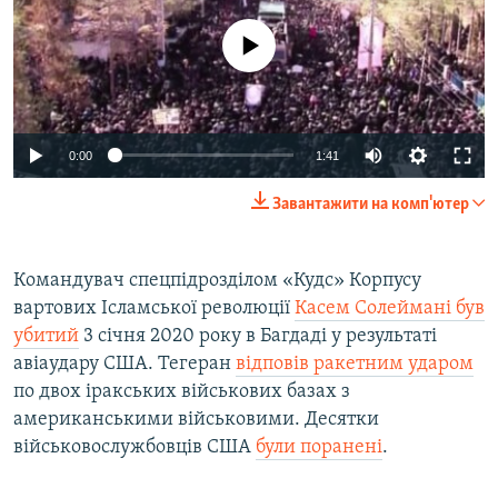
No media source currently available
Auto
0:00
1:41
270p
Завантажити на комп'ютер
360p
Auto
270p
360p
404p
404p
Командувач спецпідрозділом «Кудс» Корпусу
вартових Ісламської революції
Касем Солеймані був
810p
810p
убитий
3 січня 2020 року в Багдаді у результаті
авіаудару США. Тегеран
відповів ракетним ударом
по двох іракських військових базах з
американськими військовими. Десятки
військовослужбовців США
були поранені
.