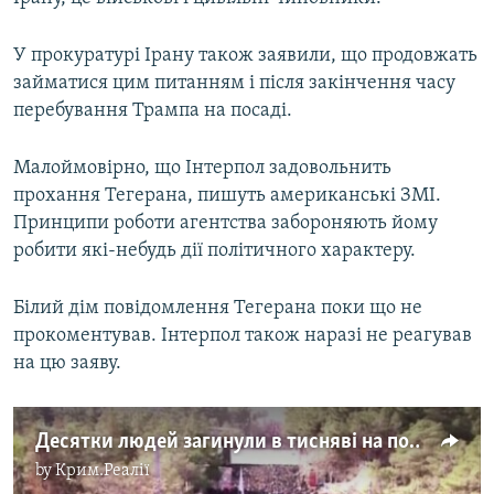
У прокуратурі Ірану також заявили, що продовжать
займатися цим питанням і після закінчення часу
перебування Трампа на посаді.
Малоймовірно, що Інтерпол задовольнить
прохання Тегерана, пишуть американські ЗМІ.
Принципи роботи агентства забороняють йому
робити які-небудь дії політичного характеру.
Білий дім повідомлення Тегерана поки що не
прокоментував. Інтерпол також наразі не реагував
на цю заяву.
Десятки людей загинули в тисняві на похоронах генерала Солеймані в Ірані – відео
by
Крим.Реалії