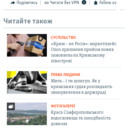
Поділитись
Читати без VPN
Follow us
Читайте також
СУСПІЛЬСТВО
«Крим – не Росія»: маркетплейс
Ozon припинив прийом нових
замовлень на Кримському
півострові
ПРАВА ЛЮДИНИ
Мить – і ти шпигун. Як у
кримських судах розглядають
звинувачення в держзраді
ФОТОГАЛЕРЕЇ
Краса Сімферопольського
водосховища та занедбаність
довкола