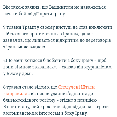
Він також заявив, що Вашингтон не наважиться
почати бойові дії проти Ірану.
9 травня Трамп у своєму виступі не став виключати
військового протистояння з Іраном, однак
зазначив, що лишається відкритим до переговорів
з іранською владою.
«Що мені хотілося б побачити з боку Ірану – щоб
вони зі мною зв’язалися», – сказав він журналістам
у Білому домі.
6 травня стало відомо, що
Сполучені Штати
відправили
авіаносне ударне з’єднання до
близькосхідного регіону – згідно з позицією
Вашингтону, цей крок став відповіддю на загрози
американським інтересам з боку Ірану.