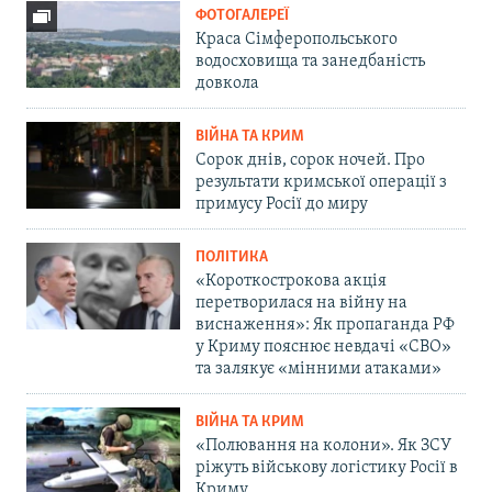
ФОТОГАЛЕРЕЇ
Краса Сімферопольського
водосховища та занедбаність
довкола
ВІЙНА ТА КРИМ
Сорок днів, сорок ночей. Про
результати кримської операції з
примусу Росії до миру
ПОЛІТИКА
«Короткострокова акція
перетворилася на війну на
виснаження»: Як пропаганда РФ
у Криму пояснює невдачі «СВО»
та залякує «мінними атаками»
ВІЙНА ТА КРИМ
«Полювання на колони». Як ЗСУ
ріжуть військову логістику Росії в
Криму