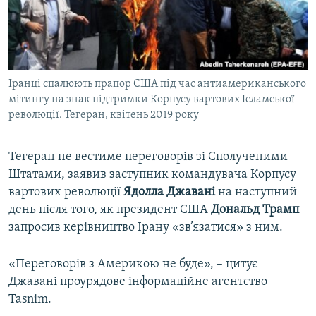
ВІДЕОУРОКИ «ELIFBE»
Русский
СВІДЧЕННЯ ОКУПАЦІЇ
Qırımtatar
УКРАЇНСЬКА ПРОБЛЕМА КРИМУ
Іранці спалюють прапор США під час антиамериканського
ДОЛУЧАЙСЯ!
ІНФОГРАФІКА
мітингу на знак підтримки Корпусу вартових Ісламської
революції. Тегеран, квітень 2019 року
Усі сайти RFE/RL
Тегеран не вестиме переговорів зі Сполученими
Штатами, заявив заступник командувача Корпусу
вартових революції
Ядолла Джавані
на наступний
день після того, як президент США
Дональд Трамп
запросив керівництво Ірану «зв’язатися» з ним.
«Переговорів з Америкою не буде», – цитує
Джавані проурядове інформаційне агентство
Tasnim.