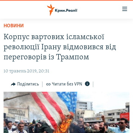
Доступність
посилання
Перейти
НОВИНИ
до
НОВИНИ
Корпус вартових ісламської
основного
ВОДА.КРИМ
матеріалу
революції Ірану відмовився від
ВІДЕО ТА ФОТО
Перейти
переговорів із Трампом
до
ПОЛІТИКА
основної
10 травень 2019, 20:31
БЛОГИ
навігації
Перейти
Поділитись
Читати без VPN
ПОГЛЯД
до
ІНТЕРВ'Ю
пошуку
ВСЕ ЗА ДЕНЬ
СПЕЦПРОЕКТИ
ЯК ОБІЙТИ БЛОКУВАННЯ
ДЕПОРТАЦІЯ