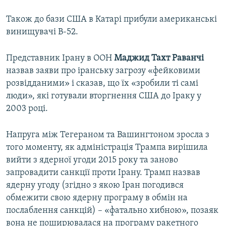
Також до бази США в Катарі прибули американські
винищувачі B-52.
Представник Ірану в ООН
Маджид Тахт Раванчі
назвав заяви про іранську загрозу «фейковими
розвідданими» і сказав, що їх «зробили ті самі
люди», які готували вторгнення США до Іраку у
2003 році.
Напруга між Тегераном та Вашингтоном зросла з
того моменту, як адміністрація Трампа вирішила
вийти з ядерної угоди 2015 року та заново
запровадити санкції проти Ірану. Трамп назвав
ядерну угоду (згідно з якою Іран погодився
обмежити свою ядерну програму в обмін на
послаблення санкцій) – «фатально хибною», позаяк
вона не поширювалася на програму ракетного