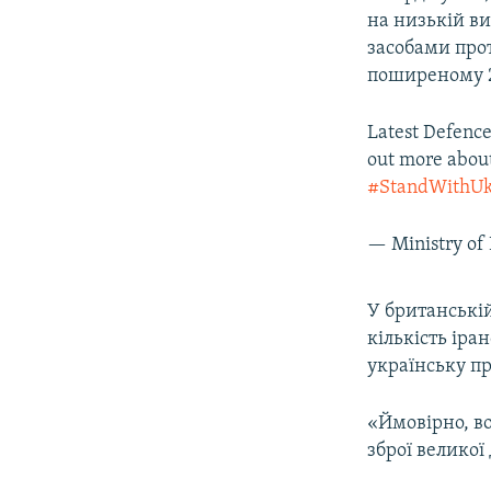
на низькій в
засобами прот
поширеному 2
Latest Defence
out more abou
#StandWithUk
— Ministry o
У британській
кількість ір
українську пр
«Ймовірно, во
зброї великої