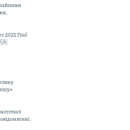
вичайними
ки,
ber 2022 Find
🇦
велику
нішу»
окоточної
повідомленні.