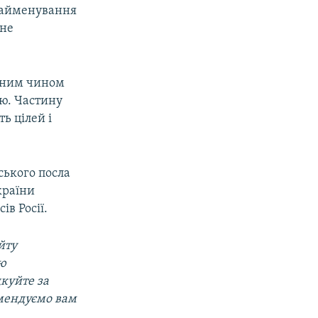
 найменування
 не
вним чином
ою. Частину
ь цілей і
нського посла
країни
ів Росії.
йту
ою
дкуйте за
омендуємо вам