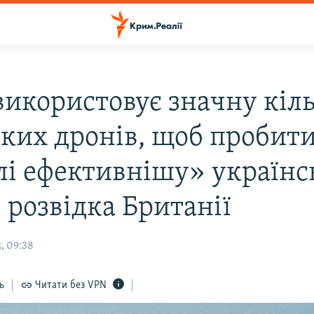
використовує значну кіль
ьких дронів, щоб пробит
лі ефективнішу» українс
 розвідка Британії
, 09:38
ь
Читати без VPN