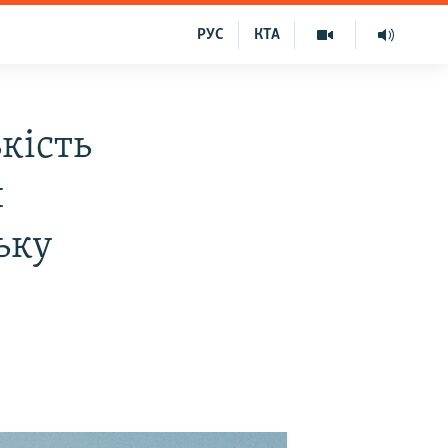
РУС
КТА
кість
и
ьку