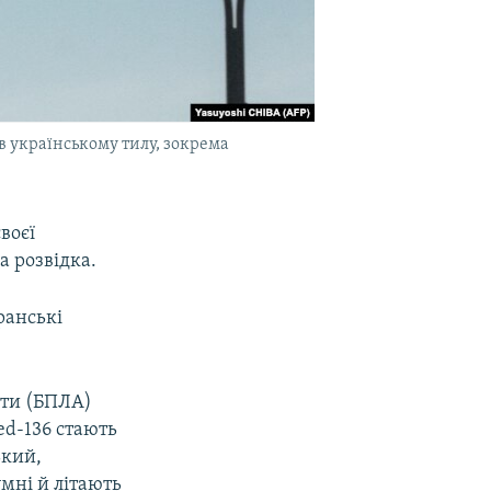
 українському тилу, зокрема
воєї
а розвідка.
ранські
ати (БПЛА)
ed-136 стають
ький,
мні й літають