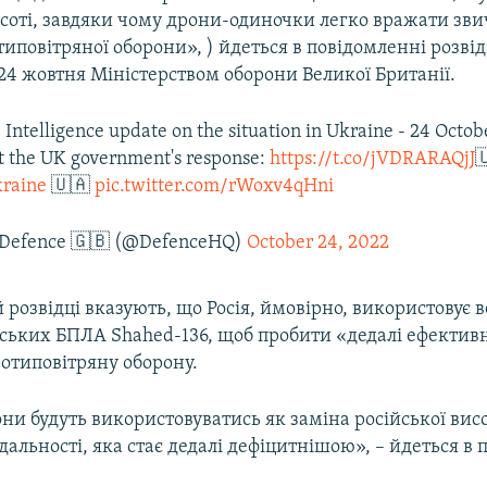
исоті, завдяки чому дрони-одиночки легко вражати з
иповітряної оборони», ) йдеться в повідомленні розвід
4 жовтня Міністерством оборони Великої Британії.
 Intelligence update on the situation in Ukraine - 24 Octo
t the UK government's response:
https://t.co/jVDRARAQjJ

raine
🇺🇦
pic.twitter.com/rWoxv4qHni
f Defence 🇬🇧 (@DefenceHQ)
October 24, 2022
 розвідці вказують, що Росія, ймовірно, використовує 
анських БПЛА Shahed-136, щоб пробити «дедалі ефектив
отиповітряну оборону.
ни будуть використовуватись як заміна російської вис
 дальності, яка стає дедалі дефіцитнішою», – йдеться в 