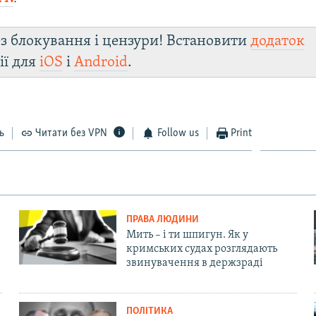
з блокування і цензури! Встановити
додаток
ії для
iOS
і
Android
.
ь
Читати без VPN
Follow us
Print
ПРАВА ЛЮДИНИ
Мить – і ти шпигун. Як у
кримських судах розглядають
звинувачення в держзраді
ПОЛІТИКА