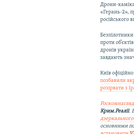
Дрони-каміка
«Герань-2», п
російського 
Безпілотники
проти об’єкті
дронів україн
завдають знач
Київ офіційно
позбавили ак
розірвати з І
Роскомнагляд
Крим.Реалії
.
дзеркального
основними п
встановити
V