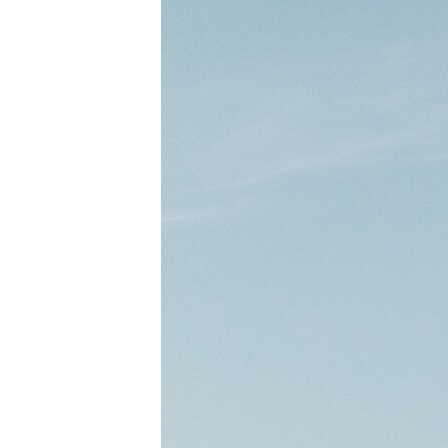
ВІДЕОУРОКИ «ELIFBE»
СВІДЧЕННЯ ОКУПАЦІЇ
УКРАЇНСЬКА ПРОБЛЕМА КРИМУ
ІНФОГРАФІКА