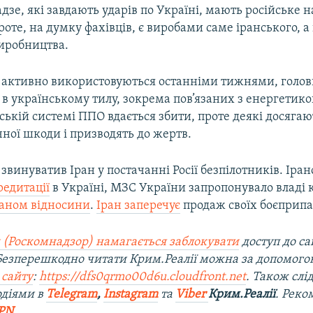
дзе, які завдають ударів по Україні, мають російське
роте, на думку фахівців, є виробами саме іранського, а
виробництва.
 активно використовуються останніми тижнями, голо
в в українському тилу, зокрема пов’язаних з енергетик
ській системі ППО вдається збити, проте деякі досягают
ної шкоди і призводять до жертв.
 звинуватив Іран у постачанні Росії безпілотників. Іра
редитації
в Україні, МЗС України запропонувало владі 
раном відносини
.
Іран заперечує
продаж своїх боєприпас
 (Роскомнадзор) намагається заблокувати
доступ до са
 Безперешкодно читати Крим.Реалії можна за допомог
 сайту
:
https://dfs0qrmo00d6u.cloudfront.net
. Також слі
одіями в
Telegram
,
Instagram
та
Viber
Крим.Реалії
. Рек
PN
.