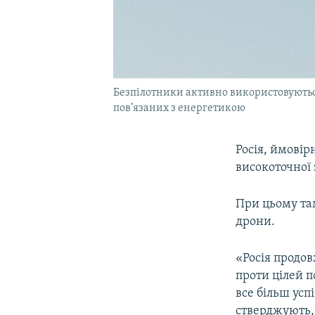
Безпілотники активно використовуються
пов’язаних з енергетикою
Росія, ймовір
високоточної 
При цьому та
дрони.
«Росія продов
проти цілей п
все більш ус
стверджують,