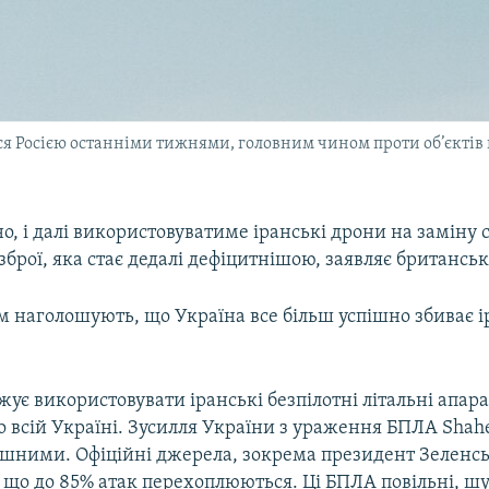
 Росією останніми тижнями, головним чином проти об’єктів в
но, і далі використовуватиме іранські дрони на заміну с
зброї, яка стає дедалі дефіцитнішою, заявляє британськ
м наголошують, що Україна все більш успішно збиває і
жує використовувати іранські безпілотні літальні апар
о всій Україні. Зусилля України з ураження БПЛА Shah
пішними. Офіційні джерела, зокрема президент Зеленс
 що до 85% атак перехоплюються. Ці БПЛА повільні, шу