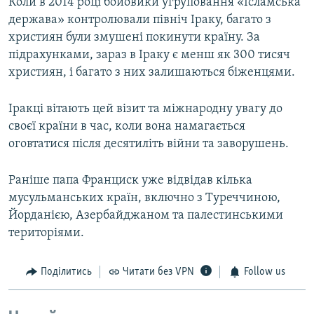
Коли в 2014 році бойовики угруповання «Ісламська
держава» контролювали північ Іраку, багато з
християн були змушені покинути країну. За
підрахунками, зараз в Іраку є менш як 300 тисяч
християн, і багато з них залишаються біженцями.
Іракці вітають цей візит та міжнародну увагу до
своєї країни в час, коли вона намагається
оговтатися після десятиліть війни та заворушень.
Раніше папа Франциск уже відвідав кілька
мусульманських країн, включно з Туреччиною,
Йорданією, Азербайджаном та палестинськими
територіями.
Поділитись
Читати без VPN
Follow us