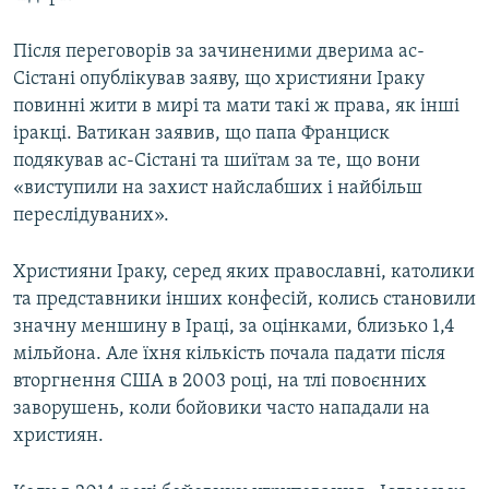
Після переговорів за зачиненими дверима ас-
Сістані опублікував заяву, що християни Іраку
повинні жити в мирі та мати такі ж права, як інші
іракці. Ватикан заявив, що папа Франциск
подякував ас-Сістані та шиїтам за те, що вони
«виступили на захист найслабших і найбільш
переслідуваних».
Християни Іраку, серед яких православні, католики
та представники інших конфесій, колись становили
значну меншину в Іраці, за оцінками, близько 1,4
мільйона. Але їхня кількість почала падати після
вторгнення США в 2003 році, на тлі повоєнних
заворушень, коли бойовики часто нападали на
християн.