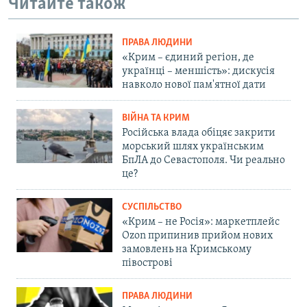
Читайте також
ПРАВА ЛЮДИНИ
«Крим – єдиний регіон, де
українці – меншість»: дискусія
навколо нової пам'ятної дати
ВІЙНА ТА КРИМ
Російська влада обіцяє закрити
морський шлях українським
БпЛА до Севастополя. Чи реально
це?
СУСПІЛЬСТВО
«Крим – не Росія»: маркетплейс
Ozon припинив прийом нових
замовлень на Кримському
півострові
ПРАВА ЛЮДИНИ