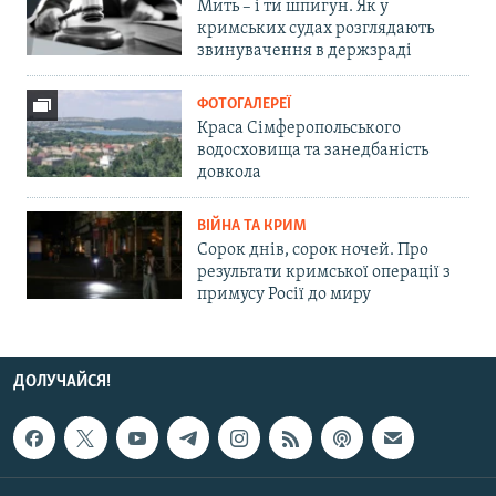
Мить – і ти шпигун. Як у
кримських судах розглядають
звинувачення в держзраді
ФОТОГАЛЕРЕЇ
Краса Сімферопольського
водосховища та занедбаність
довкола
ВІЙНА ТА КРИМ
Сорок днів, сорок ночей. Про
результати кримської операції з
примусу Росії до миру
ДОЛУЧАЙСЯ!