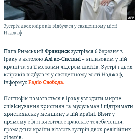
ВІДЕОУРОКИ «ELIFBE»
Русский
СВІДЧЕННЯ ОКУПАЦІЇ
Qırımtatar
Зустріч двох кліриків відбулася у священному місті
УКРАЇНСЬКА ПРОБЛЕМА КРИМУ
Наджаф
ДОЛУЧАЙСЯ!
ІНФОГРАФІКА
Папа Римський
Франциск
зустрівся 6 березня в
Іраку з аятолою
Алі ас-Систані
– впливовим у цій
країні та за її межами лідером шиїтів. Зустріч двох
Усі сайти RFE/RL
кліриків відбулася у священному місті Наджаф,
інформує
Радіо Свобода.
Понтифік намагається в Іраку узгодити мирне
співіснування християн та мусульман і підтримати
християнську меншину в цій країні. Візит у
прямому ефірі висвітлює іракське телебачення,
громадяни країни вітають зустріч двох релігійних
лідерів.