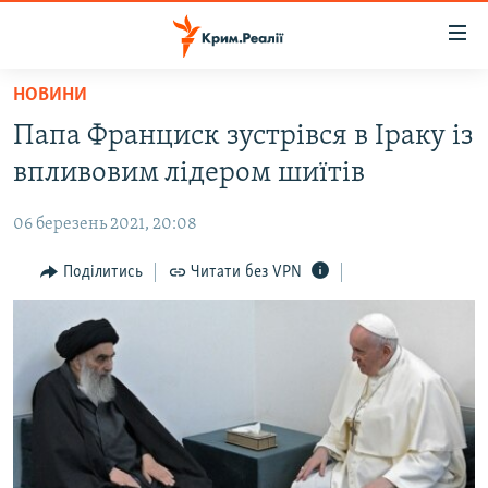
Доступність
посилання
Перейти
НОВИНИ
до
НОВИНИ
Папа Франциск зустрівся в Іраку із
основного
ВОДА.КРИМ
матеріалу
впливовим лідером шиїтів
ВІДЕО ТА ФОТО
Перейти
до
06 березень 2021, 20:08
ПОЛІТИКА
основної
БЛОГИ
Поділитись
Читати без VPN
навігації
Перейти
ПОГЛЯД
до
ІНТЕРВ'Ю
пошуку
ВСЕ ЗА ДЕНЬ
СПЕЦПРОЕКТИ
ЯК ОБІЙТИ БЛОКУВАННЯ
ДЕПОРТАЦІЯ