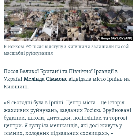
ВІДЕОУРОКИ «ELIFBE»
Русский
СВІДЧЕННЯ ОКУПАЦІЇ
Qırımtatar
УКРАЇНСЬКА ПРОБЛЕМА КРИМУ
ДОЛУЧАЙСЯ!
ІНФОГРАФІКА
Військові РФ після відступу з Київщини залишили по собі
масшабні руйнування
Усі сайти RFE/RL
Посол Великої Британії та Північної Ірландії в
Україні
Мелінда Сіммонс
відвідала місто Ірпінь на
Київщині.
«Я сьогодні була в Ірпіні. Центр міста – це історія
жахливих руйнувань, завданих Росією. Зруйновані
будинки, школи, дитсадки, поліклініки та торгові
центри. Я зустріла мешканців, які досі живуть у
темних, холодних підвальних сховищах», –