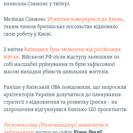
написала Сіммонс у твітері.
Мелінда Сіммонс
29 квітня повернулася до Києва
,
таким чином британське посольство відновило
свою роботу у Києві.
2 квітня
Київщина була звільнена від російських
військ
. Військові РФ після відступу залишили по
собі масшабні руйнування та були зафіксовані
масові випадки убивств цивільних жителів.
Раніше у Київській ОВА повідомили, що запросили
архітекторів України долучитися до планування
стратегії з відновлення та розвитку Ірпеня – на
запрошення відгукнулися близько 120 проєктантів.
Роскомнагляд (Роскомнадзор) намагається
заблокувати
доступ до сайту
Крим.Реалії
.