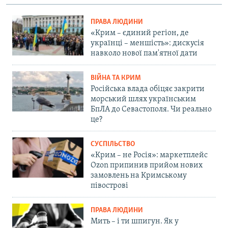
ПРАВА ЛЮДИНИ
«Крим – єдиний регіон, де
українці – меншість»: дискусія
навколо нової пам'ятної дати
ВІЙНА ТА КРИМ
Російська влада обіцяє закрити
морський шлях українським
БпЛА до Севастополя. Чи реально
це?
СУСПІЛЬСТВО
«Крим – не Росія»: маркетплейс
Ozon припинив прийом нових
замовлень на Кримському
півострові
ПРАВА ЛЮДИНИ
Мить – і ти шпигун. Як у