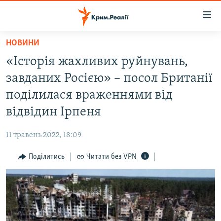
Доступність
посилання
Перейти
НОВИНИ
до
НОВИНИ
«Історія жахливих руйнувань,
основного
ВОДА.КРИМ
матеріалу
завданих Росією» – посол Британії
ВІДЕО ТА ФОТО
Перейти
поділилася враженнями від
до
ПОЛІТИКА
відвідин Ірпеня
основної
БЛОГИ
навігації
11 травень 2022, 18:09
Перейти
ПОГЛЯД
до
Поділитись
Читати без VPN
ІНТЕРВ'Ю
пошуку
ВСЕ ЗА ДЕНЬ
СПЕЦПРОЕКТИ
ЯК ОБІЙТИ БЛОКУВАННЯ
ДЕПОРТАЦІЯ