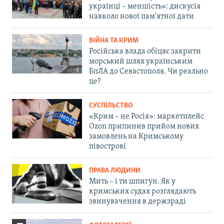
українці – меншість»: дискусія
навколо нової пам'ятної дати
ВІЙНА ТА КРИМ
Російська влада обіцяє закрити
морський шлях українським
БпЛА до Севастополя. Чи реально
це?
СУСПІЛЬСТВО
«Крим – не Росія»: маркетплейс
Ozon припинив прийом нових
замовлень на Кримському
півострові
ПРАВА ЛЮДИНИ
Мить – і ти шпигун. Як у
кримських судах розглядають
звинувачення в держзраді