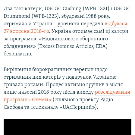
Два такі катери, USCGC Cushing (WPB-1321) і USCGC
Drummond (WPB-1323), збудовані 1988 року,
отримала й Україна – урочиста передача
відбулася
27 вересня 2018-го
. Україна отримує самі ці катери
за програмою «Надлишкового оборонного
обладнання» (Excess Defense Articles, EDA)
безоплатно.
Вирішення бюрократичних перепон щодо
отримання цих катерів у подарунок Україною
тривало роками. Процес активно зрушив з місця
лише навесні 2018 року після виходу
розслідування
програми «Схеми»
(спільного проекту Радіо
Свобода та телеканалу «UA:Перший»).