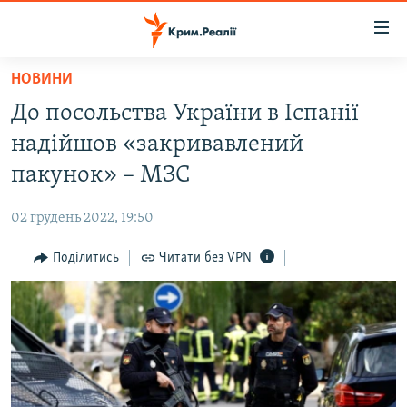
Доступність
посилання
Перейти
НОВИНИ
до
НОВИНИ
До посольства України в Іспанії
основного
ВОДА.КРИМ
матеріалу
надійшов «закривавлений
ВІДЕО ТА ФОТО
Перейти
пакунок» – МЗС
до
ПОЛІТИКА
основної
02 грудень 2022, 19:50
БЛОГИ
навігації
Перейти
Поділитись
Читати без VPN
ПОГЛЯД
до
ІНТЕРВ'Ю
пошуку
ВСЕ ЗА ДЕНЬ
СПЕЦПРОЕКТИ
ЯК ОБІЙТИ БЛОКУВАННЯ
ДЕПОРТАЦІЯ