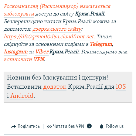
Роскомнагляд (Роскомнадзор) намагається
заблокувати
доступ до сайту
Крим.Реалії
.
Безперешкодно читати Крим.Реалії можна за
допомогою
дзеркального сайту
:
https://dfs0qrmo00d6u.cloudfront.net
. Також
слідкуйте за основними подіями в
Telegram
,
Instagram
та
Viber
Крим.Реалії
. Ре
комендуємо вам
встановити
VPN
.
Новини без блокування і цензури!
Встановити
додаток
Крим.Реалії для
iOS
і
Android
.
Поділитись
Читати без VPN
Follow us