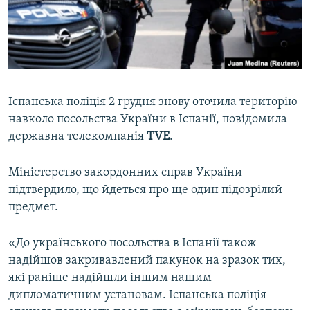
ВІДЕОУРОКИ «ELIFBE»
Русский
СВІДЧЕННЯ ОКУПАЦІЇ
Qırımtatar
УКРАЇНСЬКА ПРОБЛЕМА КРИМУ
ДОЛУЧАЙСЯ!
ІНФОГРАФІКА
Іспанська поліція 2 грудня знову оточила територію
навколо посольства України в Іспанії, повідомила
державна телекомпанія
TVE
.
Усі сайти RFE/RL
Міністерство закордонних справ України
підтвердило, що йдеться про ще один підозрілий
предмет.
«До українського посольства в Іспанії також
надійшов закривавлений пакунок на зразок тих,
які раніше надійшли іншим нашим
дипломатичним установам. Іспанська поліція