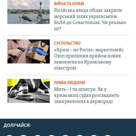
ВІЙНА ТА КРИМ
Російська влада обіцяє закрити
морський шлях українським
БпЛА до Севастополя. Чи реально
це?
СУСПІЛЬСТВО
«Крим – не Росія»: маркетплейс
Ozon припинив прийом нових
замовлень на Кримському
півострові
ПРАВА ЛЮДИНИ
Мить – і ти шпигун. Як у
кримських судах розглядають
звинувачення в держзраді
ДОЛУЧАЙСЯ!