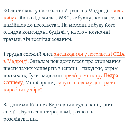
30 листопада у посольстві України в Мадриді
стався
вибух
. Як повідомили в МЗС, вибухнув конверт, що
надійшов до посольства. На момент вибуху його
оглядав комендант будівлі, у нього – незначні
травми, він госпіталізований.
1 грудня схожий лист
знешкодили у посольстві США
в Мадриді.
Загалом повідомлялося про отримання
шести таких конвертів в Іспанії – пакунки, окрім
посольств, були надіслані
прем’єр-міністру
Педро
Санчесу
, Міноборони,
супутниковому центру та
виробнику зброї.
За даними Reuters, Верховний суд Іспанії, який
спеціалізується на тероризмі, розпочав
розслідування.