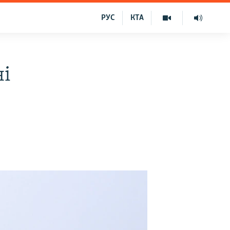
РУС
КТА
ні