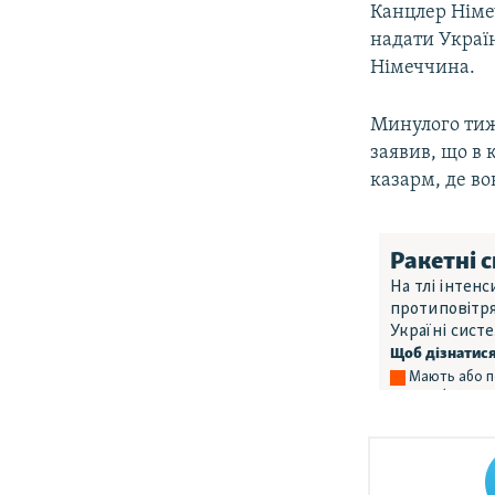
Канцлер Німе
надати Україн
Німеччина.
Минулого тиж
заявив, що в к
казарм, де во