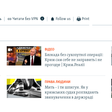
ь
Читати без VPN
Follow us
Print
ВІДЕО
Блокада без сухопутної операції:
Крим сам себе не заправить і не
прогодує | Крим.Реалії
ПРАВА ЛЮДИНИ
Мить – і ти шпигун. Як у
кримських судах розглядають
звинувачення в держзраді