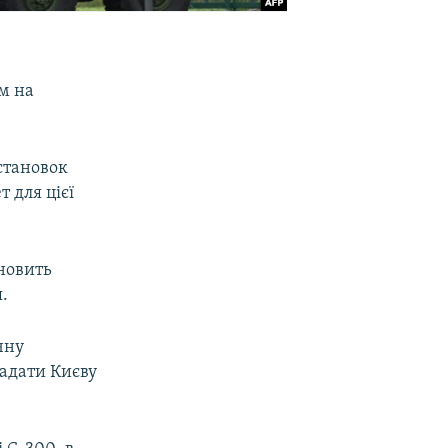
ям на
становок
 для цієї
ановить
.
чну
надати Києву