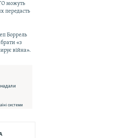
АТО можуть
их передасть
еп Боррель
абрати «з
вирує війна».
А