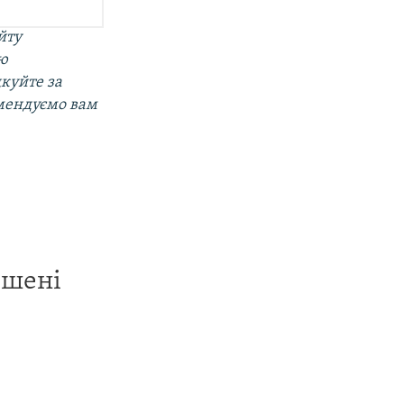
йту
ою
дкуйте за
омендуємо вам
ишені