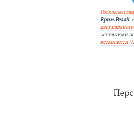
Роскомнагляд
Крим.Реалії
.
дзеркального
основними по
встановити
V
Перс