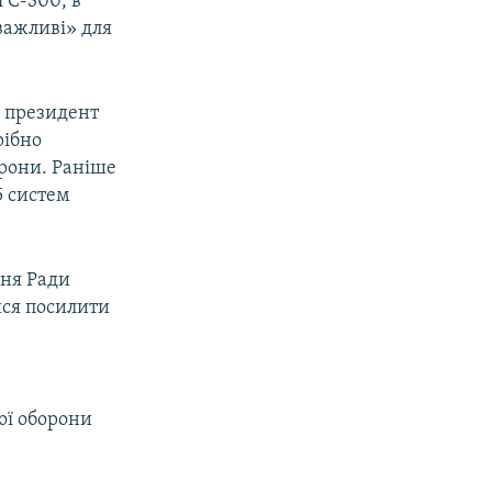
і С-300, в
 важливі» для
и президент
рібно
орони. Раніше
5 систем
ння Ради
ися посилити
ої оборони