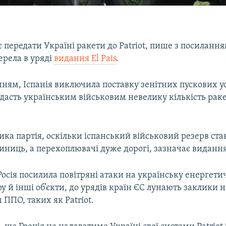
є передати Україні ракети до Patriot, пише з посиланн
ерела в уряді
видання El Pais
.
нням, Іспанія виключила поставку зенітних пускових у
надасть українським військовим невелику кількість ракет
ика партія, оскільки іспанський військовий резерв ст
иниць, а перехоплювачі дуже дорогі, зазначає видання
 Росія посилила повітряні атаки на українську енергети
у й інші об’єкти, до урядів країн ЄС лунають заклики 
 ППО, таких як Patriot.