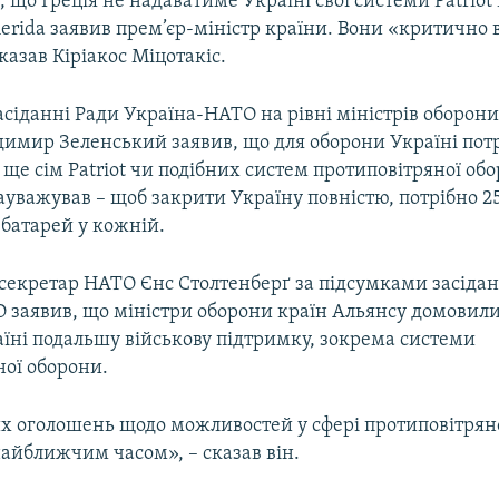
, що Греція не надаватиме Україні свої системи Patriot 
merida заявив прем’єр-міністр країни. Вони «критично
казав Кіріакос Міцотакіс.
засіданні Ради Україна-НАТО на рівні міністрів оборон
димир Зеленський заявив, що для оборони Україні пот
е сім Patriot чи подібних систем протиповітряної об
уважував – щоб закрити Україну повністю, потрібно 2
8 батарей у кожній.
секретар НАТО Єнс Столтенберґ за підсумками засіда
 заявив, що міністри оборони країн Альянсу домовил
аїні подальшу військову підтримку, зокрема системи
ної оборони.
х оголошень щодо можливостей у сфері протиповітрян
айближчим часом», – сказав він.