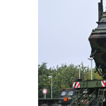
ВІДЕОУРОКИ «ELIFBE»
СВІДЧЕННЯ ОКУПАЦІЇ
УКРАЇНСЬКА ПРОБЛЕМА КРИМУ
ІНФОГРАФІКА