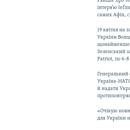
Раніше про те
інтерв’ю Iefi
самих Афін, с
19 квітня на 
України Воло
щонайменше щ
Зеленський за
Patriot, по 6-
Генеральний 
Україна-НАТО
й надати Укр
протиповітря
«Очікую нови
для України н