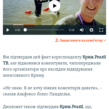
No media source currently available
0:00
5:18
Завантажити на комп'ютер
Він підтвердив цей факт кореспонденту
Крим.Реалії
ТВ
, але відмовився коментувати, чипопереджали
його організатори про наслідки відвідування
анексованого Криму.
«Не знаю. Я не хочу ніяких коментарів давати», –
сказав Альфонсо Лопес Пандіелья.
Дипломат також підтвердив
Крим.Реалії
, що,