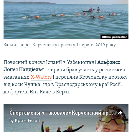
ВІДЕОУРОКИ «ELIFBE»
Русский
СВІДЧЕННЯ ОКУПАЦІЇ
Qırımtatar
УКРАЇНСЬКА ПРОБЛЕМА КРИМУ
ДОЛУЧАЙСЯ!
ІНФОГРАФІКА
Заплив через Керченську протоку, 1 червня 2019 року
Почесний консул Іспанії в Узбекистані
Альфонсо
Усі сайти RFE/RL
Лопес Пандіелья
1 червня брав участь у російських
змаганнях
X-Waters
і переплив Керченську протоку
від коси Чушка, що в Краснодарському краї Росії,
до фортеці Єні-Кале в Керчі.
Спортсмены «атаковали» Керченский пролив (видео)
by
Крим.Реалії