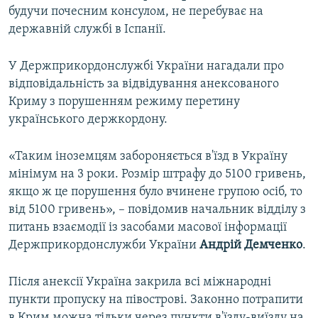
будучи почесним консулом, не перебуває на
державній службі в Іспанії.
У Держприкордонслужбі України нагадали про
відповідальність за відвідування анексованого
Криму з порушенням режиму перетину
українського держкордону.
«Таким іноземцям забороняється в'їзд в Україну
мінімум на 3 роки. Розмір штрафу до 5100 гривень,
якщо ж це порушення було вчинене групою осіб, то
від 5100 гривень», – повідомив начальник відділу з
питань взаємодії із засобами масової інформації
Держприкордонслужби України
Андрій Демченко
.
Після анексії Україна закрила всі міжнародні
пункти пропуску на півострові. Законно потрапити
в Крим можна тільки через пункти в'їзду-виїзду на