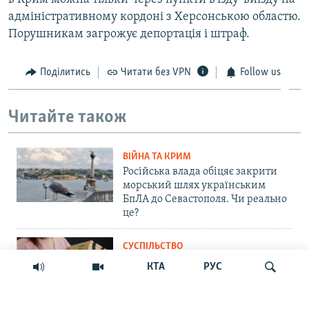
адміністративному кордоні з Херсонською областю.
Порушникам загрожує депортація і штраф.
Поділитись
Читати без VPN
Follow us
Читайте також
ВІЙНА ТА КРИМ
Російська влада обіцяє закрити
морський шлях українським
БпЛА до Севастополя. Чи реально
це?
СУСПІЛЬСТВО
«Крим – не Росія»: маркетплейс
КТА
РУС
Ozon припинив прийом нових
замовлень на Кримському
півострові