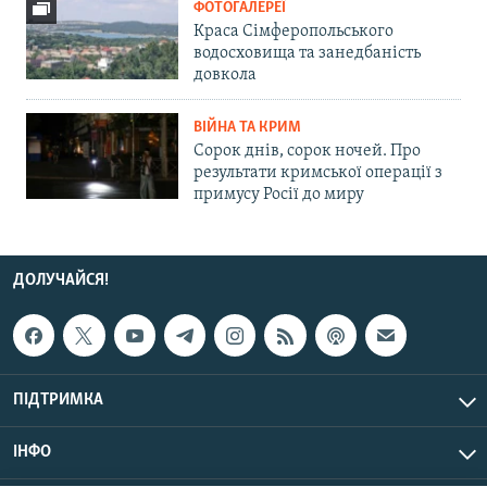
ФОТОГАЛЕРЕЇ
Краса Сімферопольського
водосховища та занедбаність
довкола
ВІЙНА ТА КРИМ
Сорок днів, сорок ночей. Про
результати кримської операції з
примусу Росії до миру
ДОЛУЧАЙСЯ!
ПІДТРИМКА
ІНФО