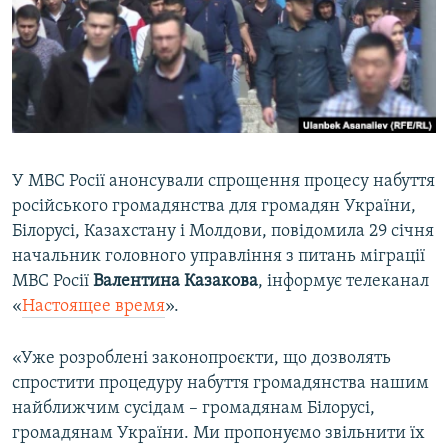
ВІДЕОУРОКИ «ELIFBE»
Русский
СВІДЧЕННЯ ОКУПАЦІЇ
Qırımtatar
УКРАЇНСЬКА ПРОБЛЕМА КРИМУ
ДОЛУЧАЙСЯ!
ІНФОГРАФІКА
У МВС Росії анонсували спрощення процесу набуття
російського громадянства для громадян України,
Усі сайти RFE/RL
Білорусі, Казахстану і Молдови, повідомила 29 січня
начальник головного управління з питань міграції
МВС Росії
Валентина Казакова
, інформує телеканал
«
Настоящее время
».
«Уже розроблені законопроєкти, що дозволять
спростити процедуру набуття громадянства нашим
найближчим сусідам – громадянам Білорусі,
громадянам України. Ми пропонуємо звільнити їх