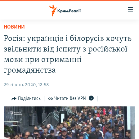
Доступність
посилання
Перейти
НОВИНИ
до
НОВИНИ
Росія: українців і білорусів хочуть
основного
ВОДА.КРИМ
матеріалу
звільнити від іспиту з російської
ВІДЕО ТА ФОТО
Перейти
мови при отриманні
до
ПОЛІТИКА
громадянства
основної
БЛОГИ
навігації
29 січень 2020, 13:58
Перейти
ПОГЛЯД
до
Поділитись
Читати без VPN
ІНТЕРВ'Ю
пошуку
ВСЕ ЗА ДЕНЬ
СПЕЦПРОЕКТИ
ЯК ОБІЙТИ БЛОКУВАННЯ
ДЕПОРТАЦІЯ