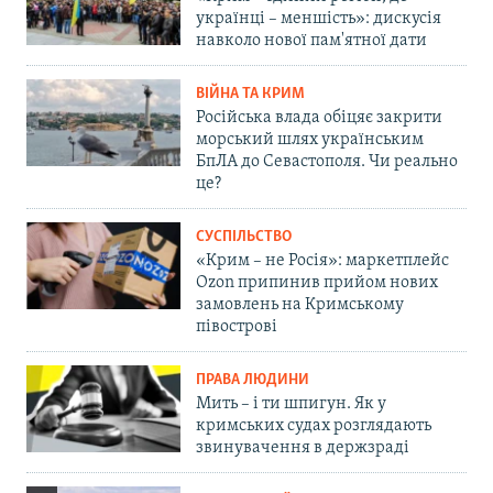
українці – меншість»: дискусія
навколо нової пам'ятної дати
ВІЙНА ТА КРИМ
Російська влада обіцяє закрити
морський шлях українським
БпЛА до Севастополя. Чи реально
це?
СУСПІЛЬСТВО
«Крим – не Росія»: маркетплейс
Ozon припинив прийом нових
замовлень на Кримському
півострові
ПРАВА ЛЮДИНИ
Мить – і ти шпигун. Як у
кримських судах розглядають
звинувачення в держзраді