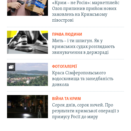
«Крим – не Росія»: маркетплейс
Ozon припинив прийом нових
замовлень на Кримському
півострові
ПРАВА ЛЮДИНИ
Мить – і ти шпигун. Як у
кримських судах розглядають
звинувачення в держзраді
ФОТОГАЛЕРЕЇ
Краса Сімферопольського
водосховища та занедбаність
довкола
ВІЙНА ТА КРИМ
Сорок днів, сорок ночей. Про
результати кримської операції з
примусу Росії до миру