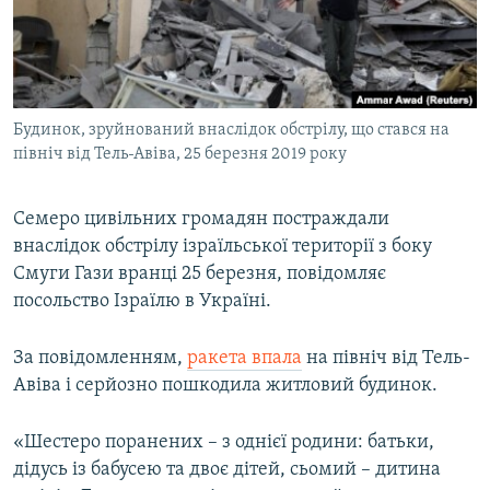
ВІДЕОУРОКИ «ELIFBE»
Русский
СВІДЧЕННЯ ОКУПАЦІЇ
Qırımtatar
УКРАЇНСЬКА ПРОБЛЕМА КРИМУ
Будинок, зруйнований внаслідок обстрілу, що стався на
ДОЛУЧАЙСЯ!
ІНФОГРАФІКА
північ від Тель-Авіва, 25 березня 2019 року
Семеро цивільних громадян постраждали
Усі сайти RFE/RL
внаслідок обстрілу ізраїльської території з боку
Смуги Гази вранці 25 березня, повідомляє
посольство Ізраїлю в Україні.
За повідомленням,
ракета впала
на північ від Тель-
Авіва і серйозно пошкодила житловий будинок.
«Шестеро поранених – з однієї родини: батьки,
дідусь із бабусею та двоє дітей, сьомий – дитина