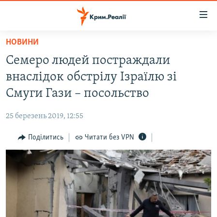
Доступність
посилання
Перейти
НОВИНИ
до
НОВИНИ
Семеро людей постраждали
основного
ВОДА.КРИМ
матеріалу
внаслідок обстрілу Ізраїлю зі
ВІДЕО ТА ФОТО
Перейти
Смуги Гази – посольство
до
ПОЛІТИКА
основної
25 березень 2019, 12:55
БЛОГИ
навігації
Перейти
Поділитись
Читати без VPN
ПОГЛЯД
до
ІНТЕРВ'Ю
пошуку
ВСЕ ЗА ДЕНЬ
СПЕЦПРОЕКТИ
ЯК ОБІЙТИ БЛОКУВАННЯ
ДЕПОРТАЦІЯ