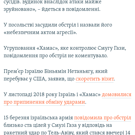
сусідів. Будинок внаслідок атаки майже
зруйновано», – йдеться в повідомленні.
У посольстві засудили обстріл і назвали його
«небезпечним актом агресії».
Угруповання «Хамас», яке контролює Смугу Гази,
повідомлення про обстріл не коментувало.
Прем’єр Ізраїлю Біньямін Нетаньягу, який
перебуває у США, заявив, що
скоротить візит
.
У листопаді 2018 року Ізраїль і «Хамас»
домовилися
про припинення обміну ударами
.
15 березня ізраїльська армія
повідомила про обстріл
близько ста цілей у Смузі Газа у відповідь на
ракетний удар по Тель-Авіву, який стався ввечері 14