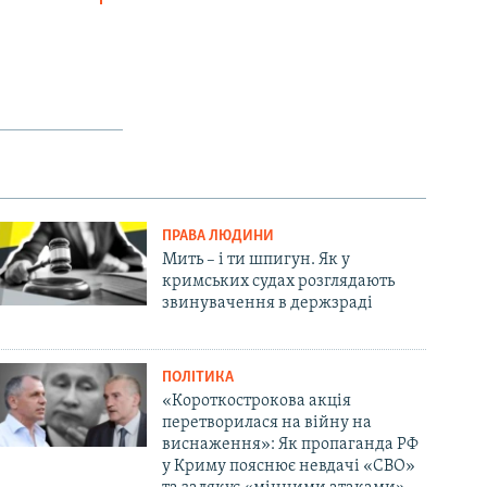
SHARE
px
width
ПРАВА ЛЮДИНИ
Мить – і ти шпигун. Як у
кримських судах розглядають
звинувачення в держзраді
ПОЛІТИКА
«Короткострокова акція
перетворилася на війну на
виснаження»: Як пропаганда РФ
у Криму пояснює невдачі «СВО»