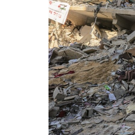
ВІДЕОУРОКИ «ELIFBE»
СВІДЧЕННЯ ОКУПАЦІЇ
УКРАЇНСЬКА ПРОБЛЕМА КРИМУ
ІНФОГРАФІКА