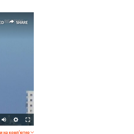
ED
SHARE
и на комп'ютер