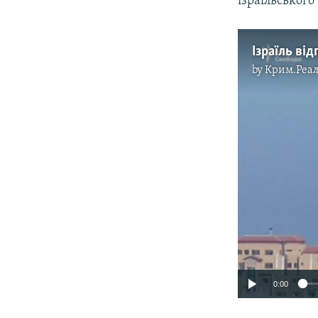
ізраїльського
by
Крим.Реал
0:00