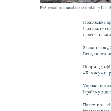
Руйнування внаслідок обстрілів у Газі, 
Ізраїльська а
Ізраїлю, сиг
палестинським
Зі свого боку
Гази, також п
Попри це, офі
«Хамасу» нара
Упродовж вихі
Ізраїль у відп
Палестинські 