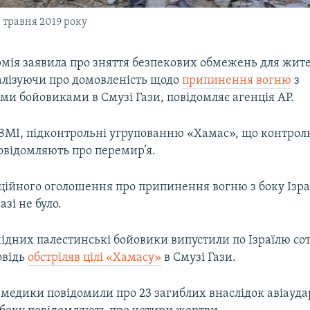
5 травня 2019 року
рмія заявила про зняття безпекових обмежень для жите
налізуючи про домовленість щодо
припинення вогню
з
и бойовиками в Смузі Гази, повідомляє агенція AP.
, ЗМІ, підконтрольні угрупованню «Хамас», що контро
овідомляють про перемир’я.
ційного оголошення про припинення вогню з боку Ізра
зі не було.
дних палестинські бойовики випустили по Ізраїлю сот
овідь
обстріляв цілі «Хамасу»
в Смузі Гази.
медики повідомили про 23 загиблих внаслідок авіаудар