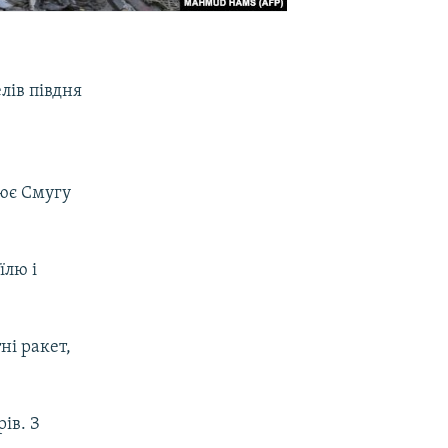
лів півдня
лює Смугу
їлю і
ні ракет,
ів. З