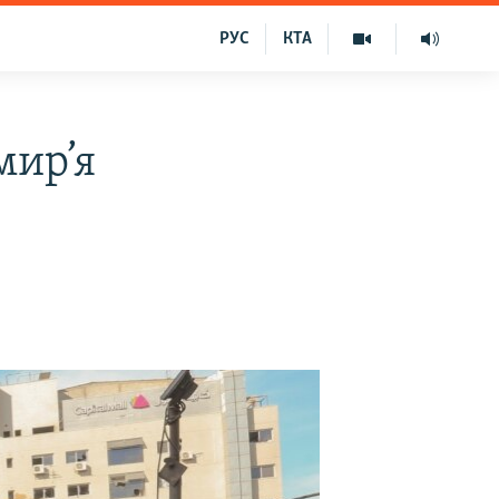
РУС
КТА
мир’я