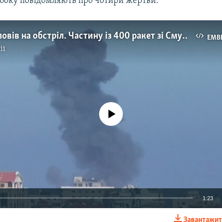
 боку повідомляють про чотири жертви.
Ізраїль відповів на обстріл. Частину із 400 ракет зі Смуги Гази було перехоплено – відео
EMB
ії
No media source currently available
1:23
Завантажит