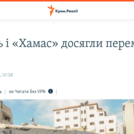
ь і «Хамас» досягли пере
, 10:28
ь
Читати без VPN