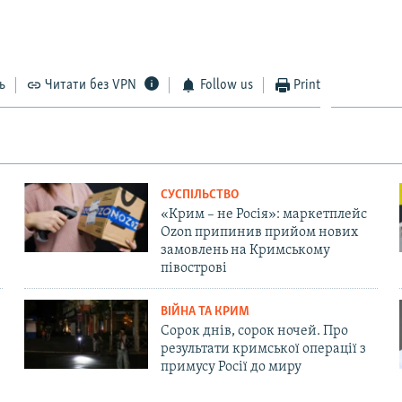
EMBED
ь
Читати без VPN
Follow us
Print
СУСПІЛЬСТВО
«Крим – не Росія»: маркетплейс
Ozon припинив прийом нових
замовлень на Кримському
півострові
ВІЙНА ТА КРИМ
Сорок днів, сорок ночей. Про
результати кримської операції з
примусу Росії до миру