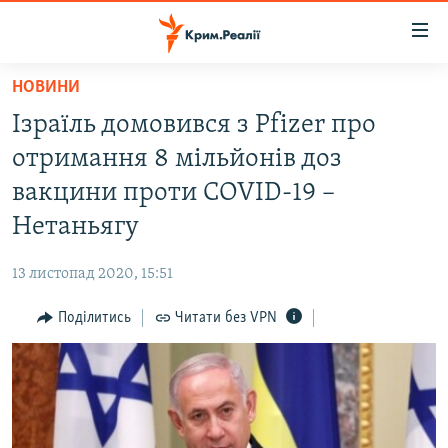
Доступність
посилання
Перейти
НОВИНИ
до
НОВИНИ
Ізраїль домовився з Pfizer про
основного
ВОДА.КРИМ
матеріалу
отримання 8 мільйонів доз
ВІДЕО ТА ФОТО
Перейти
вакцини проти COVID-19 –
до
ПОЛІТИКА
Нетаньягу
основної
БЛОГИ
навігації
13 листопад 2020, 15:51
Перейти
ПОГЛЯД
до
Поділитись
Читати без VPN
ІНТЕРВ'Ю
пошуку
ВСЕ ЗА ДЕНЬ
СПЕЦПРОЕКТИ
ЯК ОБІЙТИ БЛОКУВАННЯ
ДЕПОРТАЦІЯ