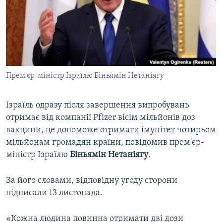
ВІДЕОУРОКИ «ELIFBE»
Русский
СВІДЧЕННЯ ОКУПАЦІЇ
Qırımtatar
УКРАЇНСЬКА ПРОБЛЕМА КРИМУ
ДОЛУЧАЙСЯ!
ІНФОГРАФІКА
Прем'єр-міністр Ізраїлю Біньямін Нетаніягу
Ізраїль одразу після завершення випробувань
Усі сайти RFE/RL
отримає від компанії Pfizer вісім мільйонів доз
вакцини, це допоможе отримати імунітет чотирьом
мільйонам громадян країни, повідомив прем'єр-
міністр Ізраїлю
Біньямін Нетаніягу
.
За його словами, відповідну угоду сторони
підписали 13 листопада.
«Кожна людина повинна отримати дві дози