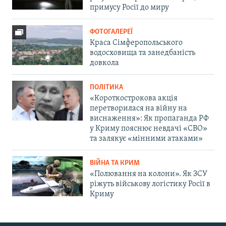
примусу Росії до миру
ФОТОГАЛЕРЕЇ
Краса Сімферопольського
водосховища та занедбаність
довкола
ПОЛІТИКА
«Короткострокова акція
перетворилася на війну на
виснаження»: Як пропаганда РФ
у Криму пояснює невдачі «СВО»
та залякує «мінними атаками»
ВІЙНА ТА КРИМ
«Полювання на колони». Як ЗСУ
ріжуть військову логістику Росії в
Криму