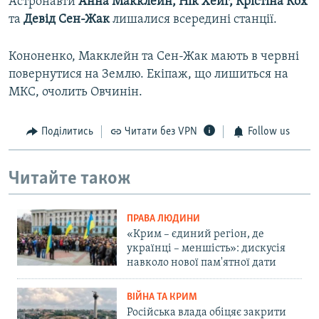
Астронавти
Анна Макклейн, Нік Хейг, Крістіна Кох
та
Девід Сен-Жак
лишалися всередині станції.
Кононенко, Макклейн та Сен-Жак мають в червні
повернутися на Землю. Екіпаж, що лишиться на
МКС, очолить Овчинін.
Поділитись
Читати без VPN
Follow us
Читайте також
ПРАВА ЛЮДИНИ
«Крим – єдиний регіон, де
українці – меншість»: дискусія
навколо нової пам'ятної дати
ВІЙНА ТА КРИМ
Російська влада обіцяє закрити