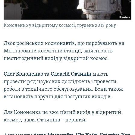
ВІДЕОУРОКИ «ELIFBE»
Русский
СВІДЧЕННЯ ОКУПАЦІЇ
Qırımtatar
Кононенко у відкритому космосі, грудень 2018 року
УКРАЇНСЬКА ПРОБЛЕМА КРИМУ
ДОЛУЧАЙСЯ!
ІНФОГРАФІКА
Двоє російських космонавтів, що перебувають на
Міжнародній космічній станції, здійснюють
шестигодинний вихід у відкритий космос.
Усі сайти RFE/RL
Олег Кононенко
та
Олексій Овчинін
мають
провести ряд наукових досліджень і провести
роботи з технічного обслуговування. Вони також
встановлять поручні для наступних виходів.
Для Кононенка це вже п’ятий вихід у відкритий
космос, а для Овчиніна – перший.