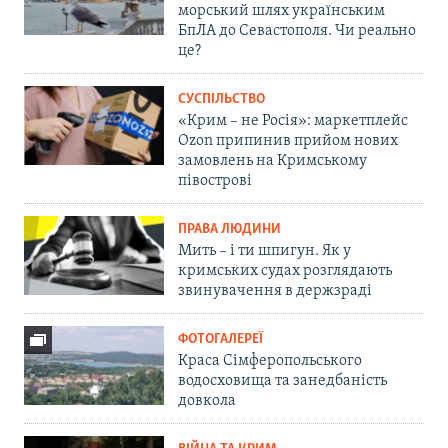
морський шлях українським
БпЛА до Севастополя. Чи реально
це?
СУСПІЛЬСТВО
«Крим – не Росія»: маркетплейс
Ozon припинив прийом нових
замовлень на Кримському
півострові
ПРАВА ЛЮДИНИ
Мить – і ти шпигун. Як у
кримських судах розглядають
звинувачення в держзраді
ФОТОГАЛЕРЕЇ
Краса Сімферопольського
водосховища та занедбаність
довкола