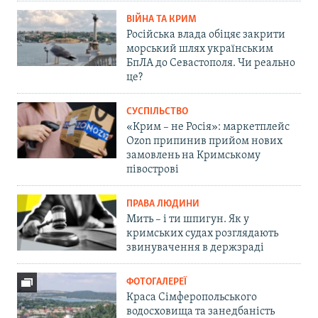
ВІЙНА ТА КРИМ
Російська влада обіцяє закрити
морський шлях українським
БпЛА до Севастополя. Чи реально
це?
СУСПІЛЬСТВО
«Крим – не Росія»: маркетплейс
Ozon припинив прийом нових
замовлень на Кримському
півострові
ПРАВА ЛЮДИНИ
Мить – і ти шпигун. Як у
кримських судах розглядають
звинувачення в держзраді
ФОТОГАЛЕРЕЇ
Краса Сімферопольського
водосховища та занедбаність