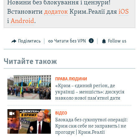
Новини без блокування і цензури!
Встановити
додаток
Крим.Реалії для
iOS
і
Android
.
Поділитись
Читати без VPN
Follow us
Читайте також
ПРАВА ЛЮДИНИ
«Крим – єдиний регіон, де
українці – меншість»: дискусія
навколо нової пам'ятної дати
ВІДЕО
Блокада без сухопутної операції:
Крим сам себе не заправить і не
прогодує | Крим.Реалії