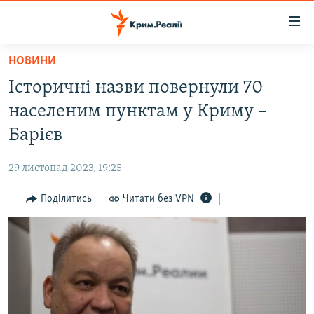
Доступність
посилання
Перейти
НОВИНИ
до
НОВИНИ
Історичні назви повернули 70
основного
ВОДА.КРИМ
матеріалу
населеним пунктам у Криму –
ВІДЕО ТА ФОТО
Перейти
Барієв
до
ПОЛІТИКА
основної
29 листопад 2023, 19:25
БЛОГИ
навігації
Перейти
Поділитись
Читати без VPN
ПОГЛЯД
до
ІНТЕРВ'Ю
пошуку
ВСЕ ЗА ДЕНЬ
СПЕЦПРОЕКТИ
ЯК ОБІЙТИ БЛОКУВАННЯ
ДЕПОРТАЦІЯ