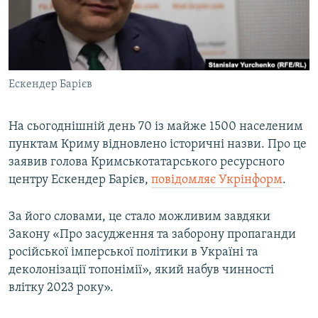
ВІДЕОУРОКИ «ELIFBE»
Русский
СВІДЧЕННЯ ОКУПАЦІЇ
Qırımtatar
УКРАЇНСЬКА ПРОБЛЕМА КРИМУ
Ескендер Барієв
ДОЛУЧАЙСЯ!
ІНФОГРАФІКА
На сьогоднішній день 70 із майже 1500 населеним
пунктам Криму відновлено історичні назви. Про це
Усі сайти RFE/RL
заявив голова Кримськотатарського ресурсного
центру Ескендер Барієв,
повідомляє Укрінформ
.
За його словами, це стало можливим завдяки
Закону «Про засудження та заборону пропаганди
російської імперської політики в Україні та
деколонізації топонімії», який набув чинності
влітку 2023 року».