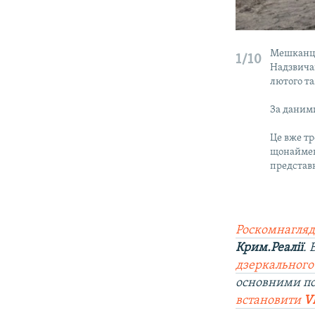
Мешканці
1/10
Надзвича
лютого та
За даним
Це вже тр
щонайменш
представ
Роскомнагляд
Крим.Реалії
.
дзеркального
основними по
встановити
V