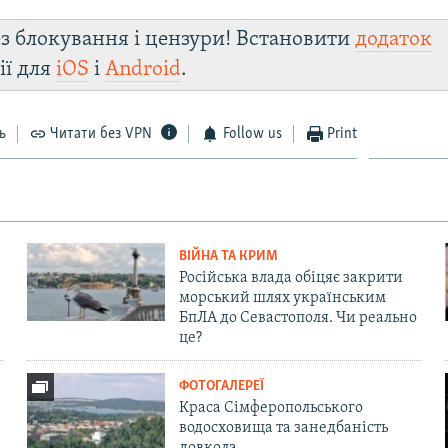
з блокування і цензури! Встановити
додаток
ії для
iOS
і
Android
.
ь
Читати без VPN
Follow us
Print
ВІЙНА ТА КРИМ
Російська влада обіцяє закрити
морський шлях українським
БпЛА до Севастополя. Чи реально
це?
ФОТОГАЛЕРЕЇ
Краса Сімферопольського
водосховища та занедбаність