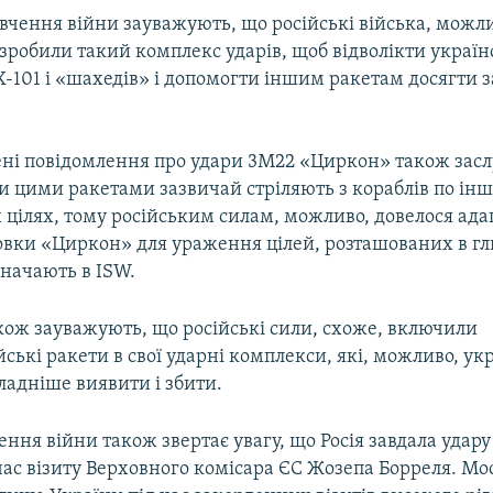
ивчення війни зауважують, що російські війська, можл
озробили такий комплекс ударів, щоб відволікти украї
Х-101 і «шахедів» і допомогти іншим ракетам досягти 
ні повідомлення про удари 3М22 «Циркон» також засл
ки цими ракетами зазвичай стріляють з кораблів по ін
 цілях, тому російським силам, можливо, довелося ада
новки «Циркон» для ураження цілей, розташованих в г
значають в ISW.
кож зауважують, що російські сили, схоже, включили
ські ракети в свої ударні комплекси, які, можливо, у
ладніше виявити і збити.
ення війни також звертає увагу, що Росія завдала удару
час візиту Верховного комісара ЄС Жозепа Борреля. Мо