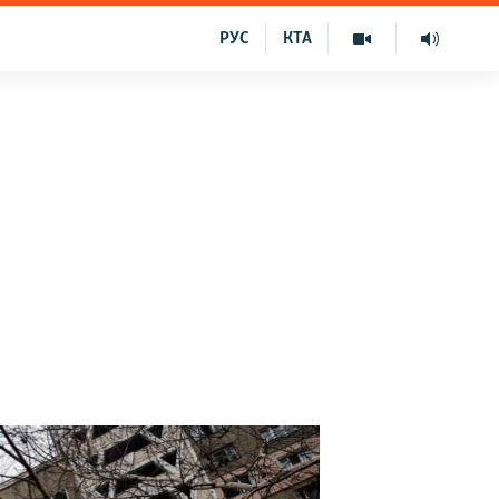
РУС
КТА
и