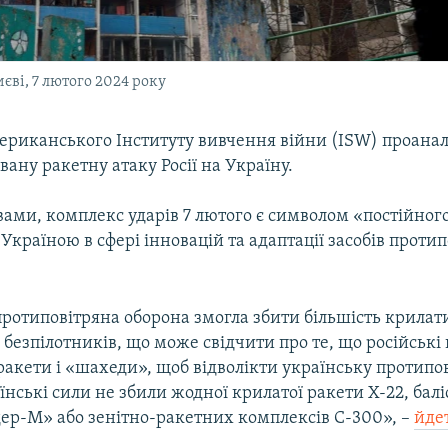
єві, 7 лютого 2024 року
ериканського Інституту вивчення війни (ISW) проанал
ану ракетну атаку Росії на Україну.
вами, комплекс ударів 7 лютого є символом «постійног
 Україною в сфері інновацій та адаптації засобів протип
протиповітряна оборона змогла збити більшість крилат
і безпілотників, що може свідчити про те, що російські
ракети і «шахеди», щоб відволікти українську протипо
їнські сили не збили жодної крилатої ракети Х-22, бал
дер-М» або зенітно-ракетних комплексів С-300», –
йдет