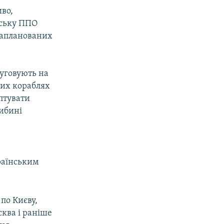
иво,
нську ППО
запланованих
уговують на
ших кораблях
птувати
либині
країнським
 по Києву,
сква і раніше