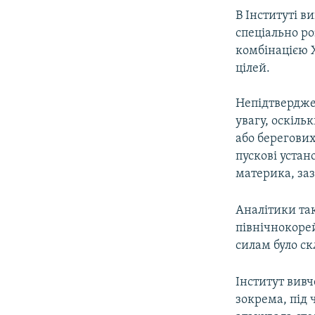
В Інституті в
спеціально р
комбінацією 
цілей.
Непідтвердже
увагу, оскіль
або берегових
пускові уста
материка, за
Аналітики та
північнокорей
силам було ск
Інститут вивч
зокрема, під 