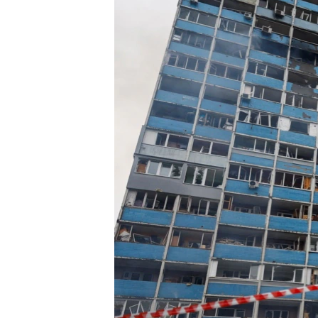
ВІДЕОУРОКИ «ELIFBE»
СВІДЧЕННЯ ОКУПАЦІЇ
УКРАЇНСЬКА ПРОБЛЕМА КРИМУ
ІНФОГРАФІКА