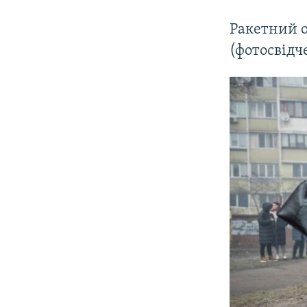
Ракетний о
(фотосвідч