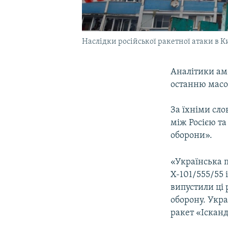
Наслідки російської ракетної атаки в Ки
Аналітики ам
останню масов
За їхніми сло
між Росією та
оборони».
«Українська 
Х-101/555/55 
випустили ці 
оборону. Укра
ракет «Іскан