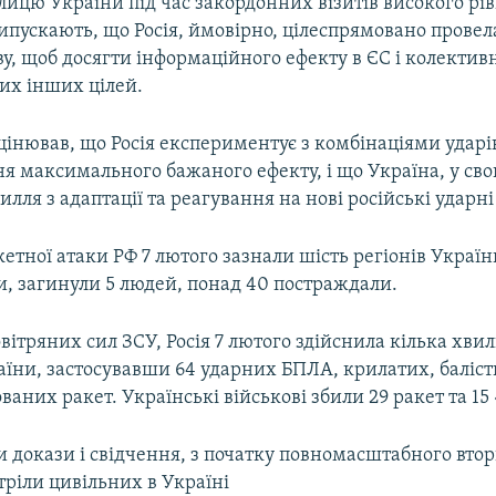
лицю України під час закордонних візитів високого рів
ипускають, що Росія, ймовірно, цілеспрямовано провел
ву, щоб досягти інформаційного ефекту в ЄС і колектив
их інших цілей.
інював, що Росія експериментує з комбінаціями ударів
я максимального бажаного ефекту, і що Україна, у сво
илля з адаптації та реагування на нові російські ударн
етної атаки РФ 7 лютого зазнали шість регіонів Украї
и, загинули 5 людей, понад 40 постраждали.
ітряних сил ЗСУ, Росія 7 лютого здійснила кілька хвил
аїни, застосувавши 64 ударних БПЛА, крилатих, баліс
ваних ракет. Українські військові збили 29 ракет та 15
и докази і свідчення, з початку повномасштабного вто
тріли цивільних в Україні