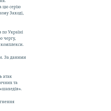
ня.
а цю серію
ному Заході,
 по Україні
ю чергу,
і комплекси.
ни. За даними
ь атак
тичних та
 «шахедів».
ргнення