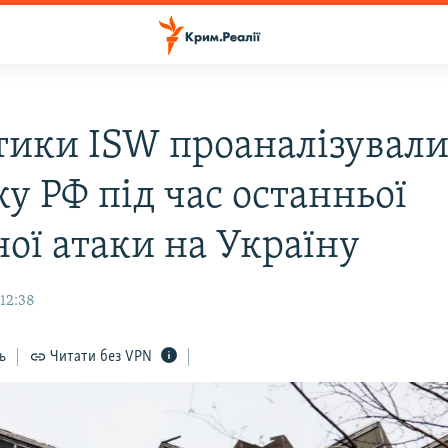
тики ISW проаналізувал
у РФ під час останньої
ної атаки на Україну
12:38
ь
Читати без VPN