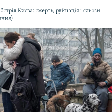
бстріл Києва: смерть, руйнація і сльози
ення)