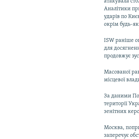
атакувала сто
Аналітики пр
ударів по Киє
окрім будь-як
ISW раніше оц
для досягненн
продовжує зус
Масованої рак
місцевої влад
За даними Пов
території Укр
зенітних керо
Москва, попр
заперечує обс