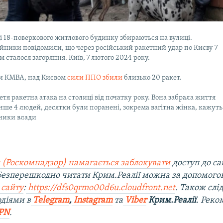
 18-поверхового житлового будинку збираються на вулиці.
йники повідомили, що через російський ракетний удар по Києву 7
м сталося загоряння. Київ, 7 лютого 2024 року.
и КМВА, над Києвом
сили ППО збили
близько 20 ракет.
етя ракетна атака на столиці від початку року. Вона забрала життя
е 4 людей, десятки були поранені, зокрема вагітна жінка, кажуть
ники влади
 (Роскомнадзор) намагається заблокувати
доступ до са
 Безперешкодно читати Крим.Реалії можна за допомог
 сайту
:
https://dfs0qrmo00d6u.cloudfront.net
. Також слі
діями в
Telegram
,
Instagram
та
Viber
Крим.Реалії
. Рек
PN
.