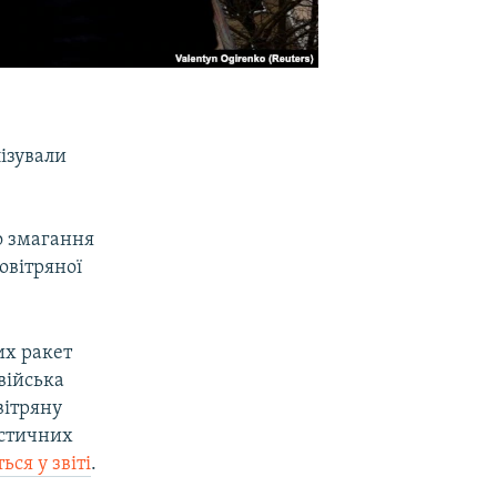
ізували
о змагання
овітряної
их ракет
 війська
вітряну
істичних
ься у звіті
.