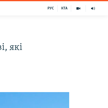
РУС
КТА
, які