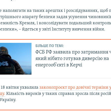
 наполягати на таких арештах і розслідуваннях, щоб 
трішнього апарату безпеки задля усунення чиновників
немилість Кремля, і консолідувати подальший контроль
езпеки», – йдеться у звіті Інституту вивчення війни.
БІЛЬШЕ ПО ТЕМІ:
ФСБ РФ заявила про затримання ч
який нібито готував диверсію на
енергооб'єкті в Керчі
18 квітня ухвалила
законопроєкт про довічні терміни 
ду.
Кількість вироків у таких справах зросла після росі
Україну.