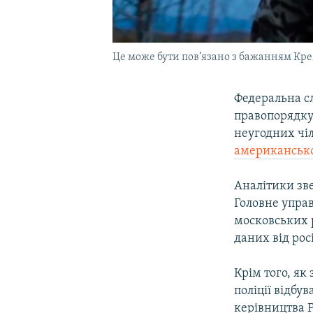
Це може бути пов’язано з бажанням Кр
Федеральна с
правопорядку 
неугодних чі
американсько
Аналітики зве
Головне упра
московських р
даних від рос
Крім того, як
поліції відбу
керівництва Р