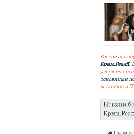
Роскомнагляд
Крим.Реалії
.
дзеркального
основними п
встановити
V
Новини бе
Крим.Реал
Поділитис