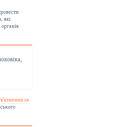
провести
, які
 органів
оловіка,
ув’язнення за
йського