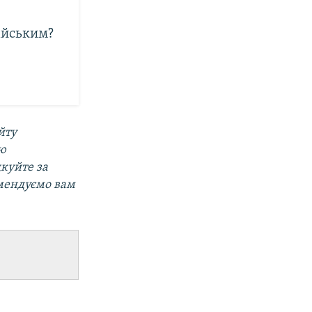
ійським?
йту
ою
дкуйте за
мендуємо вам