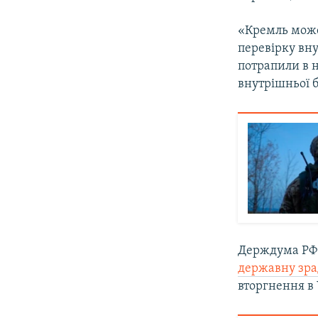
«Кремль може
перевірку вну
потрапили в 
внутрішньої б
Держдума РФ 
державну зра
вторгнення в 