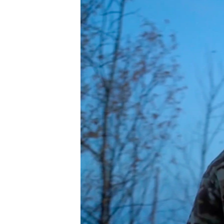
ВІДЕОУРОКИ «ELIFBE»
СВІДЧЕННЯ ОКУПАЦІЇ
УКРАЇНСЬКА ПРОБЛЕМА КРИМУ
ІНФОГРАФІКА