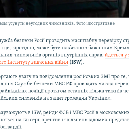
емля усунути неугодних чиновників. Фото ілюстративне
лужба безпеки Росії проводить масштабну перевірку ст
і це, вірогідно, може бути пов’язано з бажанням Крем
льних чиновників органів внутрішніх справ,
йдеться у 
го Інституту вивчення війни
(
ISW
).
ртають увагу на повідомлення російських ЗМІ про те, 
вління Служби безпеки МВС РФ проводять масові переві
айвідділах поліції протягом останніх кілька тижнів че
ійських силовиків на запит громадян України».
 зауважують в ІSW, рейди ФСБ і МВС Росії в московських
ваються на тлі серії арештів і звільнень відомих предста
осгвардії.