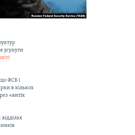
руктур
ля усунути
звіті
що ФСБ і
рки в кількох
рез «витік
 відділах
вників