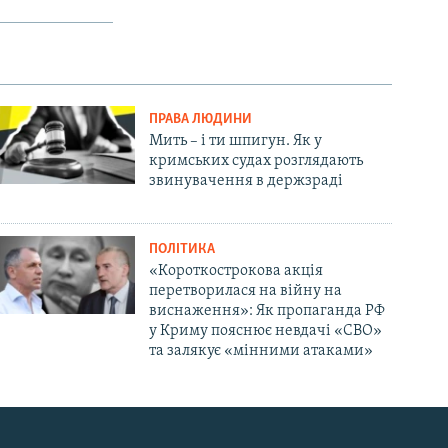
ПРАВА ЛЮДИНИ
Мить – і ти шпигун. Як у
кримських судах розглядають
звинувачення в держзраді
ПОЛІТИКА
«Короткострокова акція
перетворилася на війну на
виснаження»: Як пропаганда РФ
у Криму пояснює невдачі «СВО»
та залякує «мінними атаками»