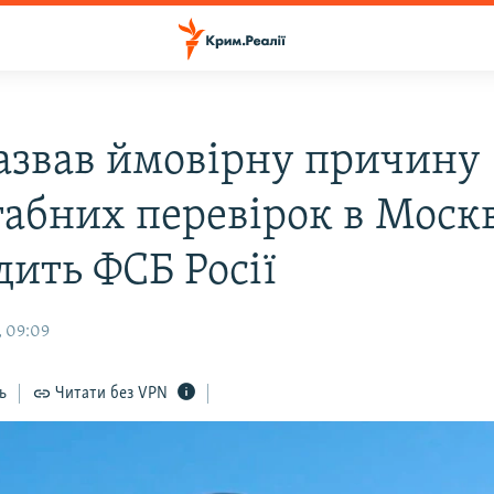
азвав ймовірну причину
абних перевірок в Москві
дить ФСБ Росії
, 09:09
ь
Читати без VPN