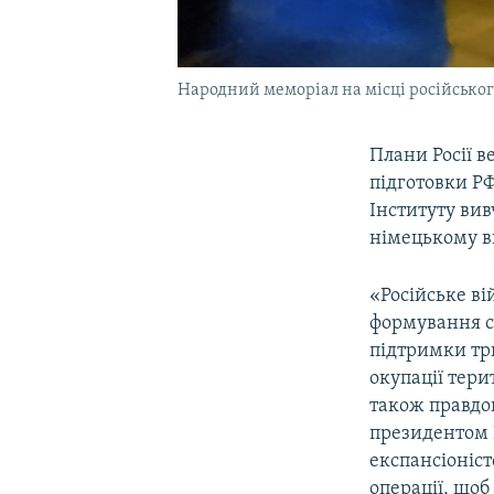
Народний меморіал на місці російського
Плани Росії в
підготовки Р
Інституту вив
німецькому ви
«Російське ві
формування ст
підтримки три
окупації тер
також правдоп
президентом 
експансіоніст
операції, щоб