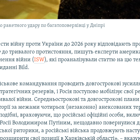
 ракетного удару по багатоповерхівці у Дніпрі
ести війну проти України до 2026 року відповідають 
Ф до тривалого протистояння, пишуть експерти америк
чення війни (
ISW
), які проаналізували статтю на цю те
данні Bild.
йськове командування проводить довгострокові зусилл
ратегічних резервів, і Росія поступово мобілізує свої р
валої війни. Середньострокові та довгострокові плани 
иторії за межами чотирьох (незаконно) анексованих те
одібні, враховуючи, що російські офіційні особи, вклю
Росії Володимиром Путіним, нещодавно повернулися д
ської риторики, а російські війська продовжують наст
 розширити свої позиції в Харківській області», – вказу