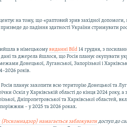
ентує на тому, що «раптовий зрив західної допомоги,
 призведе до падіння здатності України стримувати ро
 вийшла в німецькому
виданні Bild
14 грудня, з посилан
 дані та джерела йшлося, що Росія планує окупувати у
межами Донецької, Луганської, Запорізької і Харківськ
4–2026 років.
 Росія планує захопити всю територію Донецької та Лу
 річки Оскіл у Харківській області до кінця 2024 року, а
ізької, Дніпропетровської та Харківської областей, вк
поріжжям – у 2025 та 2026 роках.
 (Роскомнадзор) намагається заблокувати
доступ до са