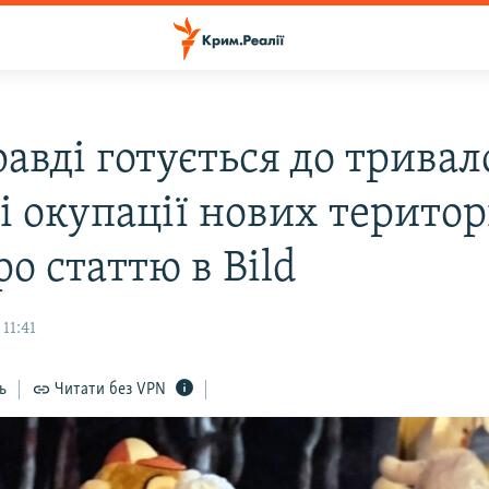
авді готується до тривал
і окупації нових територ
о статтю в Bild
11:41
ь
Читати без VPN