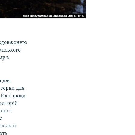
продовженню
анського
му в
я для
езерви для
Росії щодо
риторій
чно з
о
упальні
ють