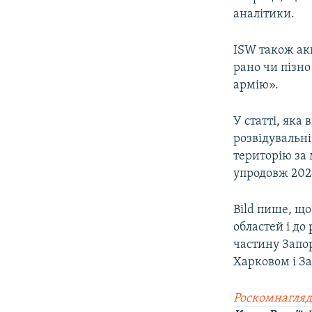
аналітики.
ISW також акц
рано чи пізно
армію».
У статті, яка
розвідувальні
територію за 
упродовж 202
Bild пише, що
областей і до
частину Запор
Харковом і За
Роскомнагляд