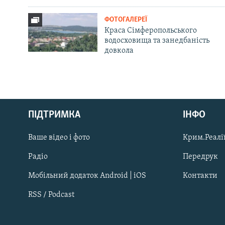
ФОТОГАЛЕРЕЇ
Краса Сімферопольського
водосховища та занедбаність
довкола
Русский
ПІДТРИМКА
ІНФО
Qırımtatar
Ваше відео і фото
Крим.Реалії
ДОЛУЧАЙСЯ!
Радіо
Передрук
Мобільний додаток Android | iOS
Контакти
RSS / Podcast
Усі сайти RFE/RL