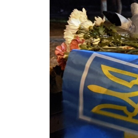
ВІДЕОУРОКИ «ELIFBE»
СВІДЧЕННЯ ОКУПАЦІЇ
УКРАЇНСЬКА ПРОБЛЕМА КРИМУ
ІНФОГРАФІКА