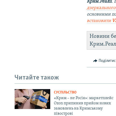
Крим.Реалії
.
дзеркального
основними по
встановити
V
Новини бе
Крим.Реал
Поділитис
Читайте також
СУСПІЛЬСТВО
«Крим – не Росія»: маркетплейс
Ozon припинив прийом нових
замовлень на Кримському
півострові