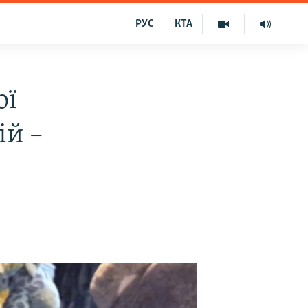
РУС
КТА
ої
ій –