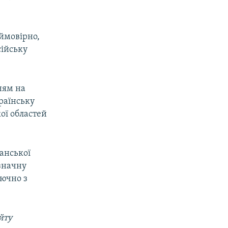
 ймовірно,
сійську
ням на
країнську
ої областей
ганської
 значну
лючно з
йту