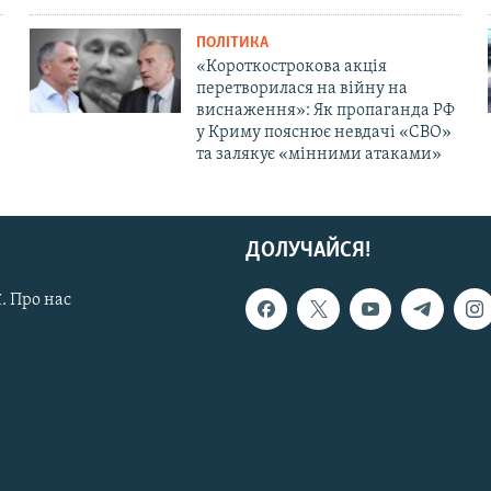
ПОЛІТИКА
«Короткострокова акція
перетворилася на війну на
виснаження»: Як пропаганда РФ
у Криму пояснює невдачі «СВО»
та залякує «мінними атаками»
ДОЛУЧАЙСЯ!
. Про нас