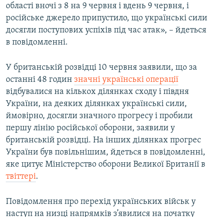
області вночі з 8 на 9 червня і вдень 9 червня, і
російське джерело припустило, що українські сили
досягли поступових успіхів під час атак», – йдеться
в повідомленні.
У британській розвідці 10 червня заявили, що за
останні 48 годин
значні українські операції
відбувалися на кількох ділянках сходу і півдня
України, на деяких ділянках українські сили,
ймовірно, досягли значного прогресу і пробили
першу лінію російської оборони, заявили у
британській розвідці. На інших ділянках прогрес
України був повільнішим, йдеться в повідомленні,
яке цитує Міністерство оборони Великої Британії в
твіттері
.
Повідомлення про перехід українських військ у
наступ на низці напрямків з’явилися на початку