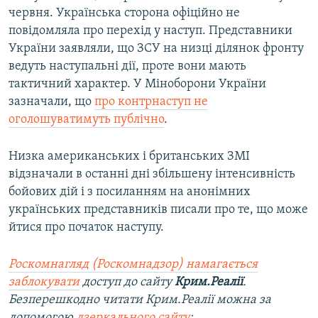
червня. Українська сторона офіційно не
повідомляла про перехід у наступ. Представники
України заявляли, що ЗСУ на низці ділянок фронту
ведуть наступальні дії, проте вони мають
тактичний характер. У Міноборони України
зазначали, що
про контрнаступ не
оголошуватимуть публічно
.
Низка американських і британських ЗМІ
відзначали в останні дні збільшену інтенсивність
бойових дій і з посиланням на анонімних
українських представників писали про те, що може
йтися про початок наступу.
Роскомнагляд (Роскомнадзор) намагається
заблокувати
доступ до сайту
Крим.Реалії
.
Безперешкодно читати Крим.Реалії можна за
допомогою
дзеркального сайту
: