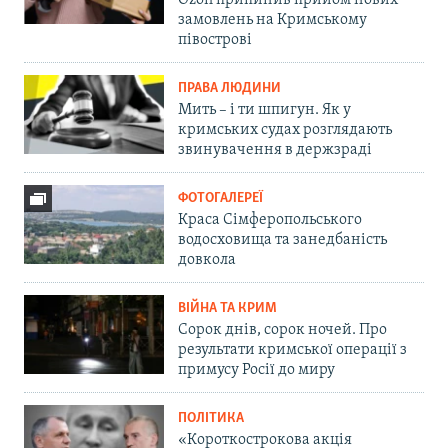
замовлень на Кримському
півострові
ПРАВА ЛЮДИНИ
Мить – і ти шпигун. Як у
кримських судах розглядають
звинувачення в держзраді
ФОТОГАЛЕРЕЇ
Краса Сімферопольського
водосховища та занедбаність
довкола
ВІЙНА ТА КРИМ
Сорок днів, сорок ночей. Про
результати кримської операції з
примусу Росії до миру
ПОЛІТИКА
«Короткострокова акція