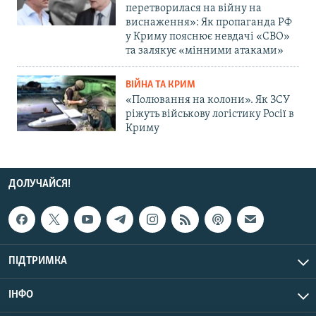
перетворилася на війну на
виснаження»: Як пропаганда РФ
у Криму пояснює невдачі «СВО»
та залякує «мінними атаками»
ВІЙНА ТА КРИМ
«Полювання на колони». Як ЗСУ
ріжуть військову логістику Росії в
Криму
ДОЛУЧАЙСЯ!
ПІДТРИМКА
ІНФО