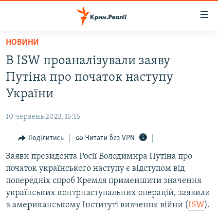
Доступність
посилання
Перейти
НОВИНИ
до
НОВИНИ
В ISW проаналізували заяву
основного
ВОДА.КРИМ
матеріалу
Путіна про початок наступу
ВІДЕО ТА ФОТО
Перейти
України
до
ПОЛІТИКА
основної
10 червень 2023, 15:15
БЛОГИ
навігації
Перейти
Поділитись
Читати без VPN
ПОГЛЯД
до
Заяви президента Росії Володимира Путіна про
ІНТЕРВ'Ю
пошуку
початок українського наступу є відступом від
ВСЕ ЗА ДЕНЬ
попередніх спроб Кремля применшити значення
СПЕЦПРОЕКТИ
українських контрнаступальних операцій, заявили
в американському Інституті вивчення війни (
ISW
).
ЯК ОБІЙТИ БЛОКУВАННЯ
ДЕПОРТАЦІЯ