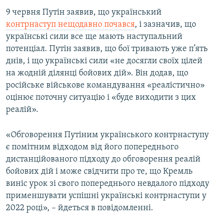
ВІДЕОУРОКИ «ELIFBE»
9 червня Путін
заявив, що український
Русский
контрнаступ нещодавно почався
, і зазначив, що
СВІДЧЕННЯ ОКУПАЦІЇ
Qırımtatar
українські сили все ще мають наступальний
УКРАЇНСЬКА ПРОБЛЕМА КРИМУ
потенціал. Путін заявив, що бої тривають уже п’ять
днів, і що українські сили «не досягли своїх цілей
ДОЛУЧАЙСЯ!
ІНФОГРАФІКА
на жодній ділянці бойових дій». Він додав, що
російське військове командування «реалістично»
оцінює поточну ситуацію і «буде виходити з цих
Усі сайти RFE/RL
реалій».
«Обговорення Путіним українського контрнаступу
є помітним відходом від його попереднього
дистанційованого підходу до обговорення реалій
бойових дій і може свідчити про те, що Кремль
виніс урок зі свого попереднього невдалого підходу
применшувати успішні українські контрнаступи у
2022 році», – йдеться в повідомленні.