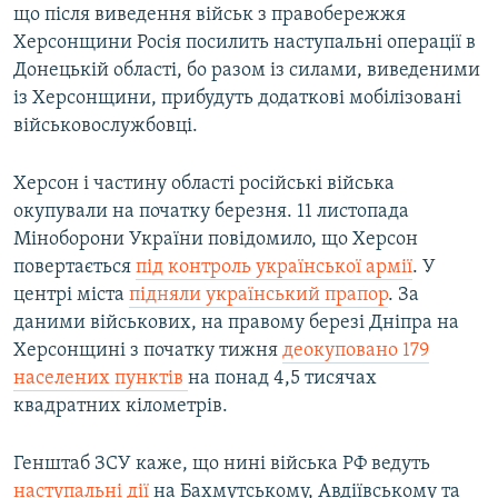
що після виведення військ з правобережжя
Херсонщини Росія посилить наступальні операції в
Донецькій області, бо разом із силами, виведеними
із Херсонщини, прибудуть додаткові мобілізовані
військовослужбовці.
Херсон і частину області російські війська
окупували на початку березня. 11 листопада
Міноборони України повідомило, що Херсон
повертається
під контроль української армії
. У
центрі міста
підняли український прапор
. За
даними військових, на правому березі Дніпра на
Херсонщині з початку тижня
деокуповано 179
населених пунктів
на понад 4,5 тисячах
квадратних кілометрів.
Генштаб ЗСУ каже, що нині війська РФ ведуть
наступальні дії
на Бахмутському, Авдіївському та