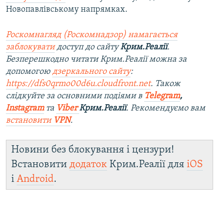
Новопавлівському напрямках.
Роскомнагляд (Роскомнадзор) намагається
заблокувати
доступ до сайту
Крим.Реалії
.
Безперешкодно читати Крим.Реалії можна за
допомогою
дзеркального сайту
:
https://dfs0qrmo00d6u.cloudfront.net
. Також
слідкуйте за основними подіями в
Telegram
,
Instagram
та
Viber
Крим.Реалії
. Ре
комендуємо вам
встановити
VPN
.
Новини без блокування і цензури!
Встановити
додаток
Крим.Реалії для
iOS
і
Android
.