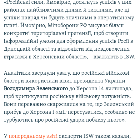
«Російські сили, ймовірно, досягнуть успіхів у цих
районах найближчими днями й тижнями, але ці
успіхи навряд чи будуть значними в оперативному
плані. Ймовірно, Міноборони РФ висуває більш
конкретні територіальні претензії, щоб створити
інформаційні умови для оформлення успіхів Росії в
Донецькій області та відволікти від невдоволення
втратами в Херсонській області», – вважають в ISW.
Аналітики звернули увагу, що російські військові
блогери використали візит президента України
Володимира Зеленського
до Херсона 14 листопада,
щоб критикувати російську військову потужність.
Вони переважно скаржилися на те, що Зеленський
прибув до Херсона і «міг пересуватися, особливо не
турбуючись про російські удари поблизу нього».
У
попередньому звіті
експерти ISW також казали,