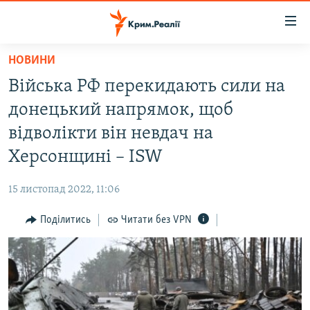
Доступність
посилання
Перейти
НОВИНИ
до
НОВИНИ
Війська РФ перекидають сили на
основного
ВОДА.КРИМ
матеріалу
донецький напрямок, щоб
ВІДЕО ТА ФОТО
Перейти
відволікти він невдач на
до
ПОЛІТИКА
Херсонщині – ISW
основної
БЛОГИ
навігації
15 листопад 2022, 11:06
Перейти
ПОГЛЯД
до
Поділитись
Читати без VPN
ІНТЕРВ'Ю
пошуку
ВСЕ ЗА ДЕНЬ
СПЕЦПРОЕКТИ
ЯК ОБІЙТИ БЛОКУВАННЯ
ДЕПОРТАЦІЯ