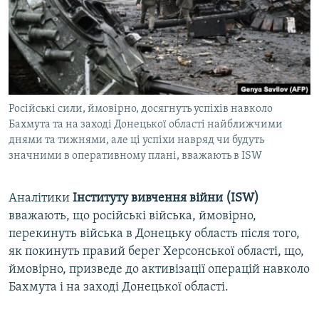
ВІДЕОУРОКИ «ELIFBE»
Русский
СВІДЧЕННЯ ОКУПАЦІЇ
Qırımtatar
УКРАЇНСЬКА ПРОБЛЕМА КРИМУ
ДОЛУЧАЙСЯ!
ІНФОГРАФІКА
Російські сили, ймовірно, досягнуть успіхів навколо
Бахмута та на заході Донецької області найближчими
днями та тижнями, але ці успіхи навряд чи будуть
Усі сайти RFE/RL
значними в оперативному плані, вважають в ISW
Аналітики
Інституту вивчення війни (ISW)
вважають, що російські війська, ймовірно,
перекинуть війська в Донецьку область після того,
як покинуть правий берег Херсонської області, що,
ймовірно, призведе до активізації операцій навколо
Бахмута і на заході Донецької області.