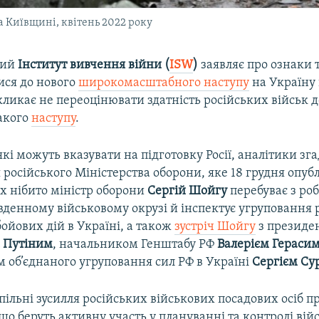
а Київщині, квітень 2022 року
кий
Інститут вивчення війни (
ISW
)
заявляє про ознаки т
ися до нового
широкомасштабного наступу
на Україну
акликає не переоцінювати здатність російських військ 
акого
наступу
.
які можуть вказувати на підготовку Росії, аналітики зг
російського Міністерства оборони, яке 18 грудня опуб
х нібито міністр оборони
Сергій Шойгу
перебуває з ро
вденному військовому окрузі й інспектує угруповання 
 бойових дій в Україні, а також
зустріч Шойгу
з президен
 Путіним
, начальником Генштабу РФ
Валерієм Гераси
 об’єднаного угруповання сил РФ в Україні
Сергієм Су
ільні зусилля російських військових посадових осіб п
що беруть активну участь у плануванні та контролі вій