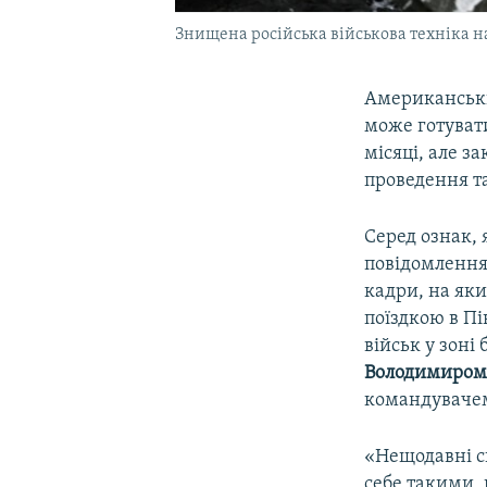
Знищена російська військова техніка н
Американсь
може готуват
місяці, але з
проведення т
Серед ознак, 
повідомлення 
кадри, на яки
поїздкою в Пі
військ у зоні
Володимиром
командувачем
«Нещодавні сп
себе такими, 