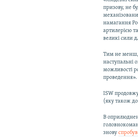
призову, не 
механізовани
намагання Рос
артилерією т
великі сили д
Тим не менш,
наступальні о
можливості ро
проведення».
ISW продовжу
(яку також до
В оприлюдне
головнокома
знову
спробув