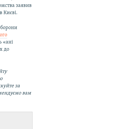
омства заявив
в Києві.
оборони
ого
ь «ані
х до
йту
ою
дкуйте за
мендуємо вам