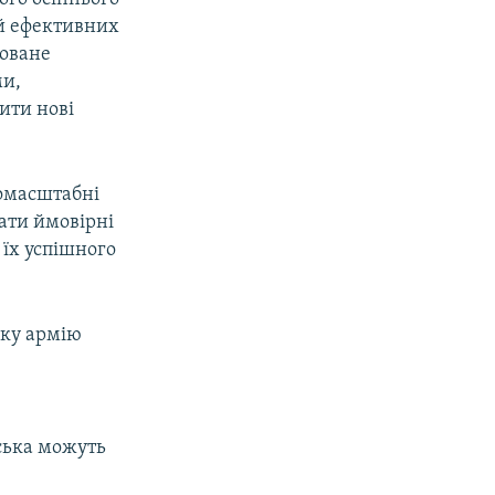
 й ефективних
зоване
ми,
ити нові
омасштабні
вати ймовірні
 їх успішного
ьку армію
йська можуть