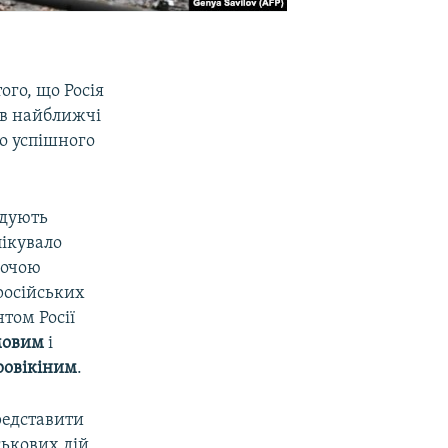
ого, що Росія
 в найближчі
до успішного
адують
лікувало
бочою
російських
том Росії
мовим
і
ровікіним
.
редставити
ськових дій,