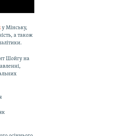
м
у Мінську,
ість, а також
налітики.
зит Шойгу на
тавленні,
пальних
я
як
ного осіннього