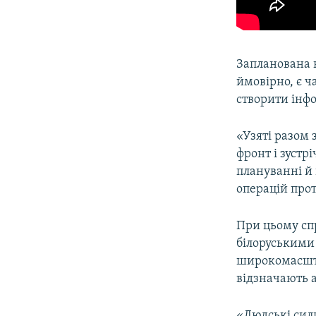
Запланована 
ймовірно, є 
створити інфо
«Узяті разом 
фронт і зустр
плануванні й
операцій прот
При цьому спр
білоруськими
широкомасштаб
відзначають 
«Людські сили