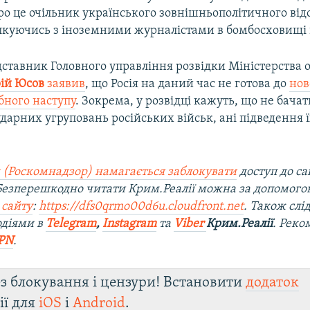
ро це очільник українського зовнішньополітичного від
ілкуючись з іноземними журналістами в бомбосховищі 
дставник Головного управління розвідки Міністерства 
ій Юсов
заявив
, що Росія на даний час не готова до
нов
ного наступу
. Зокрема, у розвідці кажуть, що не бачат
арних угруповань російських військ, ані підведення ї
 (Роскомнадзор) намагається заблокувати
доступ до са
 Безперешкодно читати Крим.Реалії можна за допомог
 сайту
:
https://dfs0qrmo00d6u.cloudfront.net
. Також слі
одіями в
Telegram
,
Instagram
та
Viber
Крим.Реалії
. Ре
ко
PN
.
з блокування і цензури! Встановити
додаток
ії для
iOS
і
Android
.