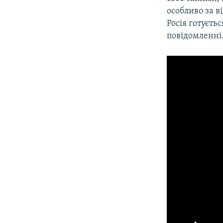
особливо за в
Росія готуєть
повідомленні