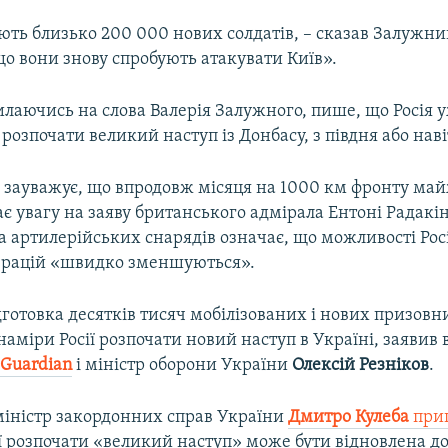
ють близько 200 000 нових солдатів, – сказав Залужний
о вони знову спробують атакувати Київ».
лаючись на слова Валерія Залужного, пише, що Росія уж
розпочати великий наступ із Донбасу, з півдня або навіть
t зауважує, що впродовж місяця на 1000 км фронту май
тає увагу на заяву британського адмірала Ентоні Радакін
а артилерійських снарядів означає, що можливості Росі
ерацій «швидко зменшуються».
дготовка десятків тисяч мобілізованих і нових призовн
наміри Росії розпочати новий наступ в Україні, заявив 
 Guardian
і міністр оборони України
Олексій Резніков
.
міністр закордонних справ України
Дмитро Кулеба
при
ії розпочати «великий наступ» може бути відновлена до