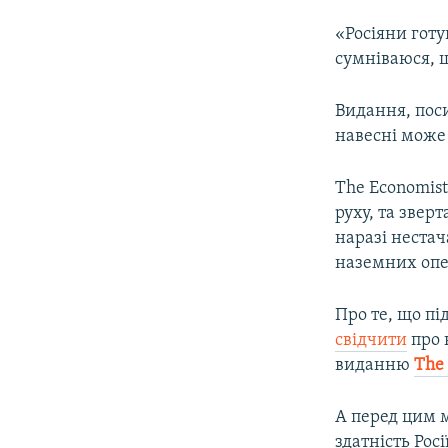
«Росіяни готу
сумніваюся, щ
Видання, поси
навесні може 
The Economis
руху, та звер
наразі нестач
наземних оп
Про те, що пі
свідчити
про 
виданню
The
А перед цим 
здатність Рос