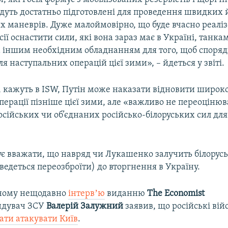
будуть достатньо підготовлені для проведення швидких
х маневрів. Дуже малоймовірно, що буде вчасно реалі
ії оснастити сили, які вона зараз має в Україні, танка
а іншим необхідним обладнанням для того, щоб споряд
ля наступальних операцій цієї зими», – йдеться у звіті.
 кажуть в ISW, Путін може наказати відновити широк
перації пізніше цієї зими, але «важливо не переоціню
сійських чи об’єднаних російсько-білоруських сил для
є вважати, що навряд чи Лукашенко залучить білорус
ведеться переозброїти) до вторгнення в Україну.
ному нещодавно
інтервʼю
виданню
The Economist
ндувач ЗСУ
Валерій Залужний
заявив, що російські ві
ати атакувати Київ
.