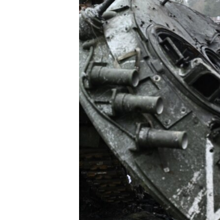
ВІДЕОУРОКИ «ELIFBE»
СВІДЧЕННЯ ОКУПАЦІЇ
УКРАЇНСЬКА ПРОБЛЕМА КРИМУ
ІНФОГРАФІКА