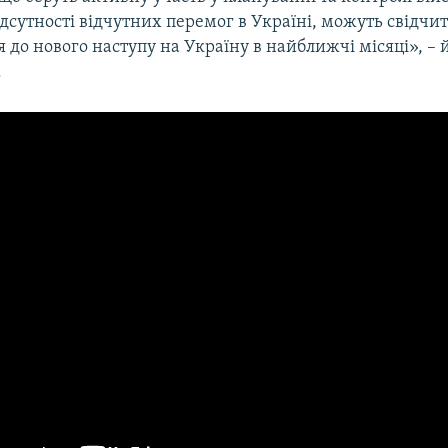
ідсутності відчутних перемог в Україні, можуть свідчит
ся до нового наступу на Україну в найближчі місяці», – 
.