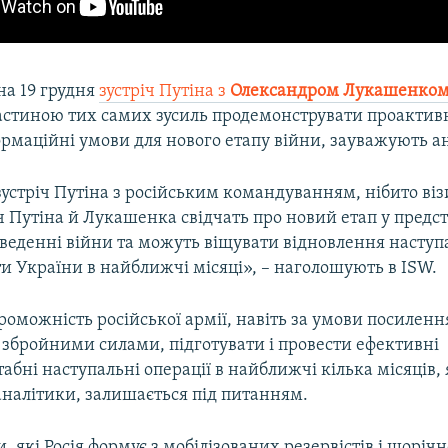
на 19 грудня
зустріч Путіна з
Олександром Лукашенко
частиною тих самих зусиль продемонструвати проактивн
рмаційні умови для нового етапу війни, зауважують а
зустріч Путіна з російським командуванням, нібито ві
іч Путіна й Лукашенка свідчать про новий етап у предс
 веденні війни та можуть віщувати відновлення насту
и України в найближчі місяці», – наголошують в ISW.
оможність російської армії, навіть за умови посиленн
 збройними силами, підготувати і провести ефективні
ні наступальні операції в найближчі кілька місяців, 
аналітики, залишається під питанням.
, які Росія формує з мобілізованих резервістів і щоріч