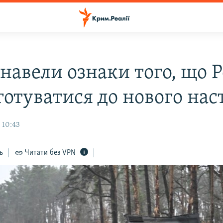
навели ознаки того, що Р
готуватися до нового нас
 10:43
ь
Читати без VPN