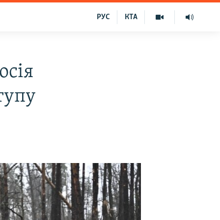
РУС
КТА
осія
тупу