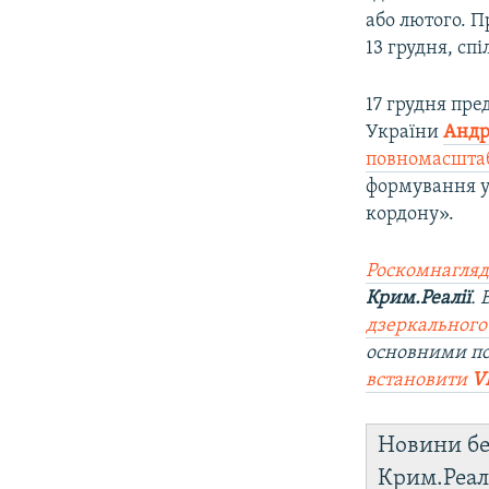
або лютого. П
13 грудня, сп
17 грудня пре
України
Андр
повномасштаб
формування уд
кордону».
Роскомнагляд
Крим.Реалії
.
дзеркального
основними п
встановити
V
Новини бе
Крим.Реал