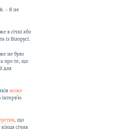
. – Я не
е в січні або
 із Білорусі.
же не було
а про те, що
ї для
иків
може
в інтерв’ю
пустив
, що
 кінця січня