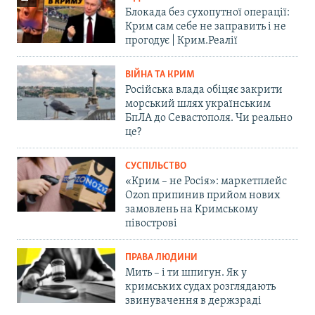
Блокада без сухопутної операції:
Крим сам себе не заправить і не
прогодує | Крим.Реалії
ВІЙНА ТА КРИМ
Російська влада обіцяє закрити
морський шлях українським
БпЛА до Севастополя. Чи реально
це?
СУСПІЛЬСТВО
«Крим – не Росія»: маркетплейс
Ozon припинив прийом нових
замовлень на Кримському
півострові
ПРАВА ЛЮДИНИ
Мить – і ти шпигун. Як у
кримських судах розглядають
звинувачення в держзраді