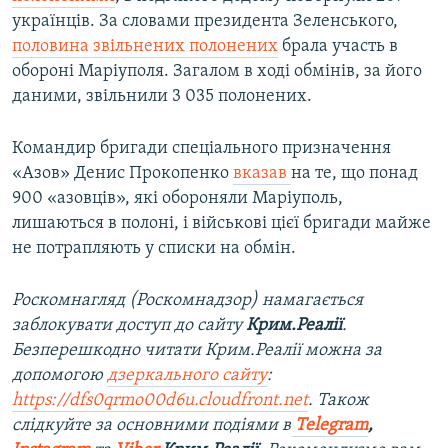
українців. За словами президента Зеленського,
половина звільнених полонених
брала участь в
обороні Маріуполя. Загалом в ході обмінів, за його
даними, звільнили 3 035 полонених.
Командир бригади спеціального призначення
«Азов» Денис Прокопенко
вказав
на те, що понад
900 «азовців», які обороняли Маріуполь,
лишаються в полоні, і військові цієї бригади майже
не потрапляють у списки на обмін.
Роскомнагляд (Роскомнадзор) намагається
заблокувати доступ до сайту
Крим.Реалії
.
Безперешкодно читати Крим.Реалії можна за
допомогою
дзеркального сайту
:
https://dfs0qrmo00d6u.cloudfront.net
. Також
слідкуйте за основними подіями в
Telegram
,