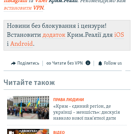
Instagram
та
Viber
Крим.Реалії
. Рекомендуємо вам
встановити
VPN
.
Новини без блокування і цензури!
Встановити
додаток
Крим.Реалії для
iOS
і
Android
.
Поділитись
Читати без VPN
Follow us
Читайте також
ПРАВА ЛЮДИНИ
«Крим – єдиний регіон, де
українці – меншість»: дискусія
навколо нової пам'ятної дати
ВІДЕО