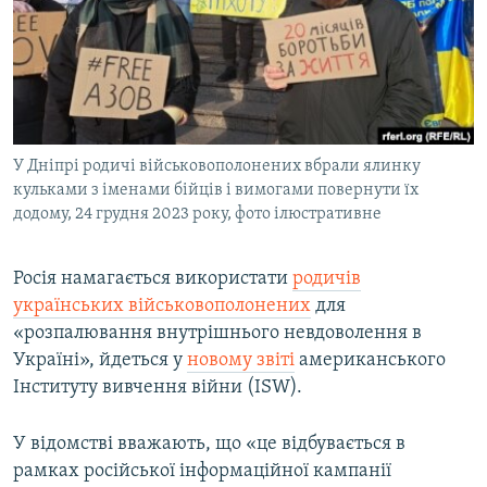
ВІДЕОУРОКИ «ELIFBE»
Русский
СВІДЧЕННЯ ОКУПАЦІЇ
Qırımtatar
УКРАЇНСЬКА ПРОБЛЕМА КРИМУ
ДОЛУЧАЙСЯ!
ІНФОГРАФІКА
У Дніпрі родичі військовополонених вбрали ялинку
кульками з іменами бійців і вимогами повернути їх
додому, 24 грудня 2023 року, фото ілюстративне
Усі сайти RFE/RL
Росія намагається використати
родичів
українських військовополонених
для
«розпалювання внутрішнього невдоволення в
Україні», йдеться у
новому звіті
американського
Інституту вивчення війни (ISW).
У відомстві вважають, що «це відбувається в
рамках російської інформаційної кампанії