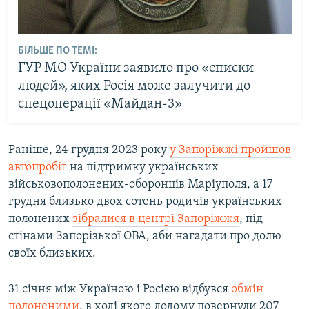
БІЛЬШЕ ПО ТЕМІ:
ГУР МО України заявило про «списки
людей», яких Росія може залучити до
спецоперації «Майдан-3»
Раніше, 24 грудня 2023 року
у Запоріжжі пройшов
автопробіг
на підтримку українських
військовополонених-оборонців Маріуполя, а 17
грудня близько двох сотень родичів українських
полонених
зібралися в центрі Запоріжжя
, під
стінами Запорізької ОВА, аби нагадати про долю
своїх близьких.
31 січня між Україною і Росією відбувся
обмін
полоненими
, в ході якого додому повернули 207