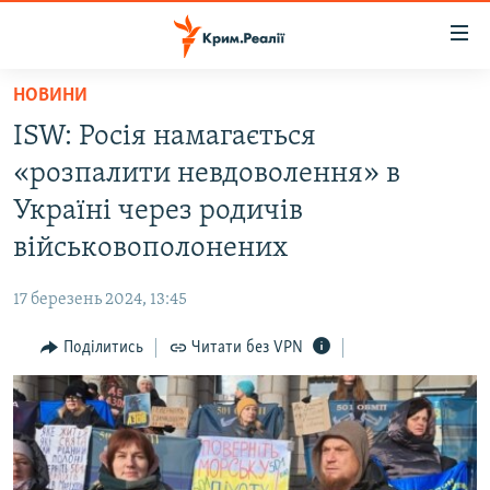
Доступність
посилання
Перейти
НОВИНИ
до
НОВИНИ
ISW: Росія намагається
основного
ВОДА.КРИМ
матеріалу
«розпалити невдоволення» в
ВІДЕО ТА ФОТО
Перейти
Україні через родичів
до
ПОЛІТИКА
військовополонених
основної
БЛОГИ
навігації
17 березень 2024, 13:45
Перейти
ПОГЛЯД
до
Поділитись
Читати без VPN
ІНТЕРВ'Ю
пошуку
ВСЕ ЗА ДЕНЬ
СПЕЦПРОЕКТИ
ЯК ОБІЙТИ БЛОКУВАННЯ
ДЕПОРТАЦІЯ