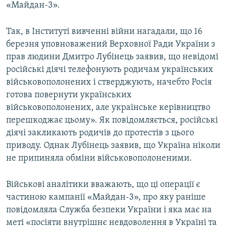
«Майдан-3».
Так, в Інституті вивченні війни нагадали, що 16
березня уповноважений Верховної Ради України з
прав людини Дмитро Лубінець заявив, що невідомі
російські діячі телефонують родичам українських
військовополонених і стверджують, начебто Росія
готова повернути українських
військовополонених, але українське керівництво
перешкоджає цьому». Як повідомляється, російські
діячі закликають родичів до протестів з цього
приводу. Однак Лубінець заявив, що Україна ніколи
не припиняла обміни військовополоненими.
Військові аналітики вважають, що ці операції є
частиною кампанії «Майдан-3», про яку раніше
повідомляла Служба безпеки України і яка має на
меті «​посіяти внутрішнє невдоволення в Україні та