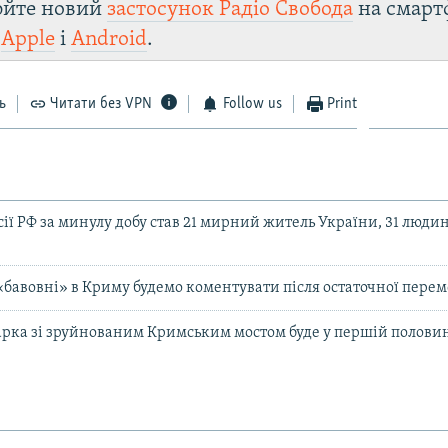
юйте новий
застосунок Радіо Свобода
на смарт
и
Apple
і
Android
.
ь
Читати без VPN
Follow us
Print
ії РФ за минулу добу став 21 мирний житель України, 31 люди
 «бавовні» в Криму будемо коментувати після остаточної перем
рка зі зруйнованим Кримським мостом буде у першій половин