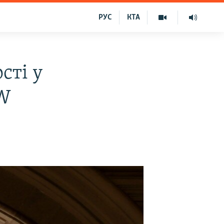
РУС
КТА
сті у
SW