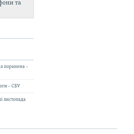
фони та
на поранена –
оги – СБУ
і листопада