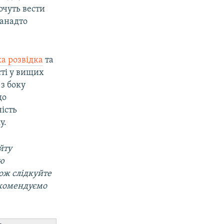
очуть вести
занадто
а розвідка
та
ті у вищих
з боку
до
ість
у.
йту
ою
кож слідкуйте
екомендуємо