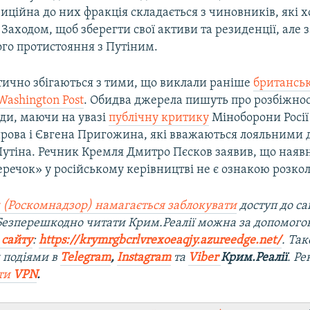
иційна до них фракція складається з чиновників, які х
 Заходом, щоб зберегти свої активи та резиденції, але 
ого протистояння з Путіним.
тично збігаються з тими, що виклали раніше
британськ
Washington Post
. Обидва джерела пишуть про розбіжнос
ди, маючи на увазі
публічну критику
Міноборони Росії 
рова і Євгена Пригожина, які вважаються лояльними 
утіна. Речник Кремля Дмитро Пєсков заявив, що наявн
речок» у російському керівництві не є ознакою розкол
 (Роскомнадзор) намагається заблокувати
доступ до са
 Безперешкодно читати Крим.Реалії можна за допомог
 сайту
:
https://krymrgbcrlvrexoeaqjy.azureedge.net/
. Та
 подіями в
Telegram
,
Instagram
та
Viber
Крим.Реалії
. Р
ти
VPN
.