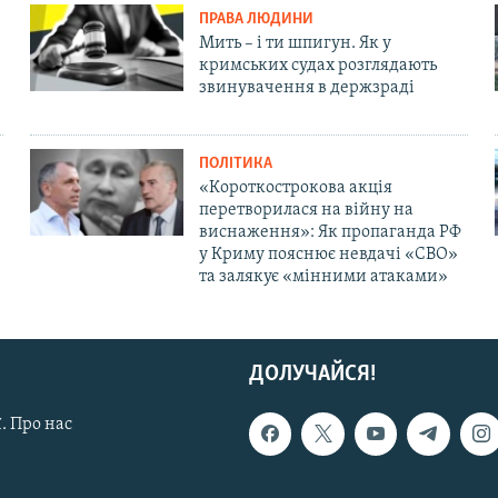
ПРАВА ЛЮДИНИ
Мить – і ти шпигун. Як у
кримських судах розглядають
звинувачення в держзраді
ПОЛІТИКА
«Короткострокова акція
перетворилася на війну на
виснаження»: Як пропаганда РФ
у Криму пояснює невдачі «СВО»
та залякує «мінними атаками»
ДОЛУЧАЙСЯ!
. Про нас