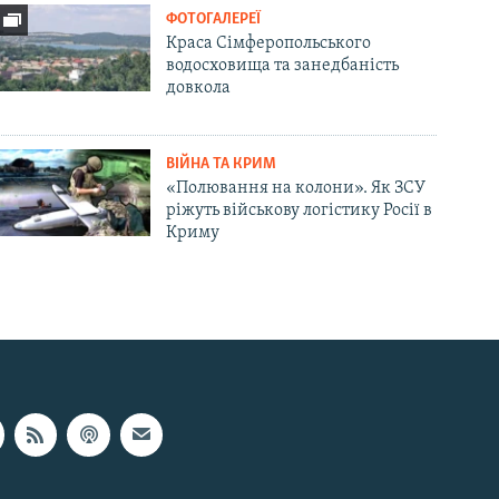
ФОТОГАЛЕРЕЇ
Краса Сімферопольського
водосховища та занедбаність
довкола
ВІЙНА ТА КРИМ
«Полювання на колони». Як ЗСУ
ріжуть військову логістику Росії в
Криму