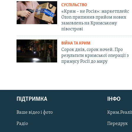
СУСПІЛЬСТВО
«Крим – не Росія»: маркетплейс
Ozon припинив прийом нових
замовлень на Кримському
півострові
ВІЙНА ТА КРИМ
Сорок днів, сорок ночей. Про
результати кримської операції з
примусу Росії до миру
Русский
ПІДТРИМКА
ІНФО
Qırımtatar
Ваше відео і фото
Крим.Реалії
ДОЛУЧАЙСЯ!
Радіо
Передрук