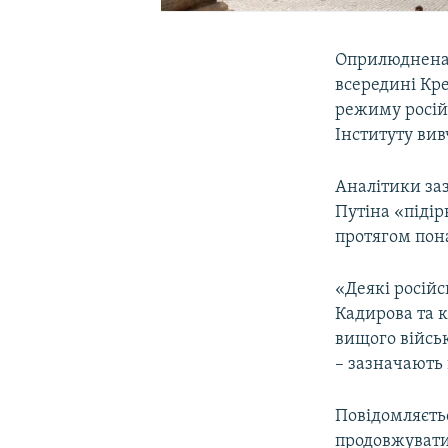
Оприлюднена 
всередині Кр
режиму російс
Інституту вив
Аналітики за
Путіна «підір
протягом пона
«Деякі російс
Кадирова та 
вищого військ
– зазначають 
Повідомляєть
продовжувати 