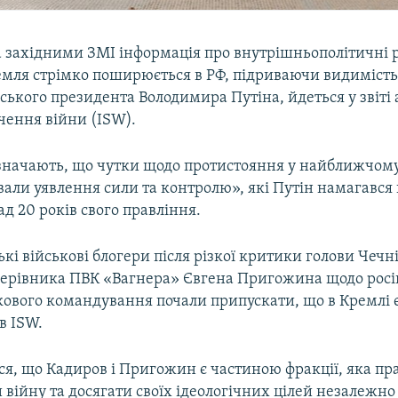
західними ЗМІ інформація про внутрішньополітичні р
емля стрімко поширюється в РФ, підриваючи видимість 
ького президента Володимира Путіна, йдеться у звіті 
чення війни (ISW).
значають, що чутки щодо протистояння у найближчому
вали уявлення сили та контролю», які Путін намагався
д 20 років свого правління.
ькі військові блогери після різкої критики голови Чечн
керівника ПВК «Вагнера» Євгена Пригожина щодо росі
ового командування почали припускати, що в Кремлі є 
в ISW.
ся, що Кадиров і Пригожин є частиною фракції, яка пр
війну та досягати своїх ідеологічних цілей незалежно 