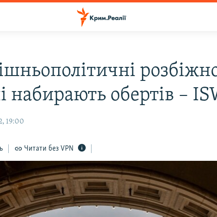
ішньополітичні розбіжно
і набирають обертів – I
, 19:00
ь
Читати без VPN