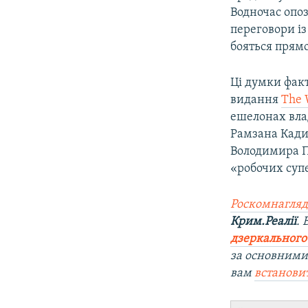
Водночас опоз
переговори із
бояться прям
Ці думки фак
видання
The 
ешелонах вла
Рамзана Кади
Володимира П
«робочих супе
Роскомнагляд
Крим.Реалії
.
дзеркального
за основними
вам
встанови