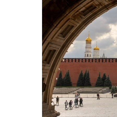
ВІДЕОУРОКИ «ELIFBE»
СВІДЧЕННЯ ОКУПАЦІЇ
УКРАЇНСЬКА ПРОБЛЕМА КРИМУ
ІНФОГРАФІКА