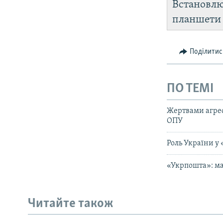
Встановл
планшет
Поділитис
ПО ТЕМІ
Жертвами агрес
ОПУ
Роль України у
«Укрпошта»: ма
Читайте також