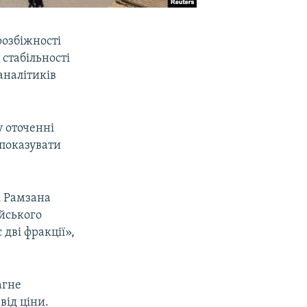
озбіжності
стабільності
аналітиків
 оточенні
 показувати
і Рамзана
йського
дві фракції»,
агне
від ціни.