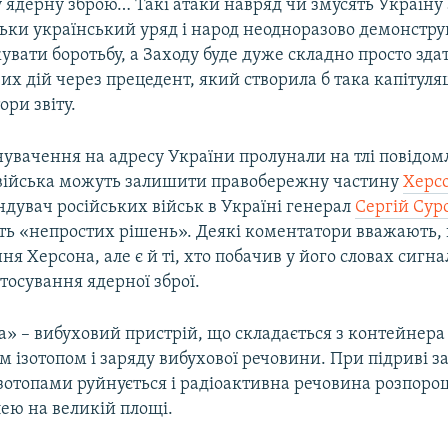
 ядерну зброю… Такі атаки навряд чи змусять Україну 
льки український уряд і народ неодноразово демонстр
вати боротьбу, а Заходу буде дуже складно просто зда
х дій через прецедент, який створила б така капітуляц
ори звіту.
нувачення на адресу України пролунали на тлі повідомл
 війська можуть залишити правобережну частину
Херс
ндувач російських військ в Україні генерал
Сергій Сур
ть «непростих рішень». Деякі коментатори вважають, 
ня Херсона, але є й ті, хто побачив у його словах сигна
стосування ядерної зброї.
» – вибуховий пристрій, що складається з контейнера
 ізотопом і заряду вибухової речовини. При підриві з
ізотопами руйнується і радіоактивна речовина розпоро
ею на великій площі.