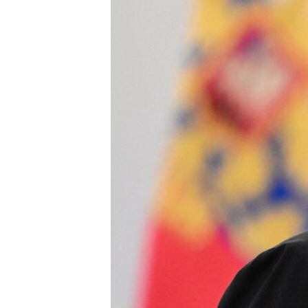
ВІДЕОУРОКИ «ELIFBE»
СВІДЧЕННЯ ОКУПАЦІЇ
УКРАЇНСЬКА ПРОБЛЕМА КРИМУ
ІНФОГРАФІКА