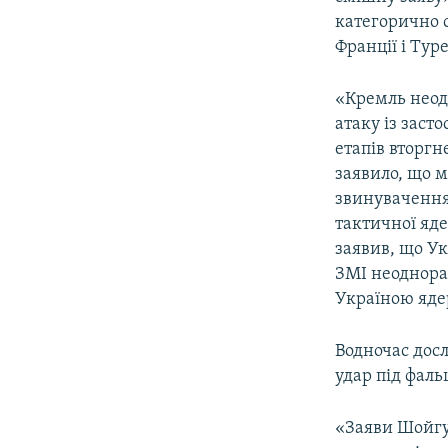
категорично 
Франції і Тур
«Кремль неод
атаку із зас
етапів вторгн
заявило, що м
звинувачення 
тактичної яде
заявив, що Ук
ЗМІ неоднора
Україною ядер
Водночас дос
удар під фал
«Заяви Шойгу,