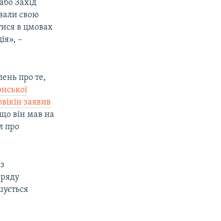
або Захід
ували свою
тися в цмовах
ія», –
ень про те,
онської
овікін заявив
що він мав на
л про
 з
аряду
шується