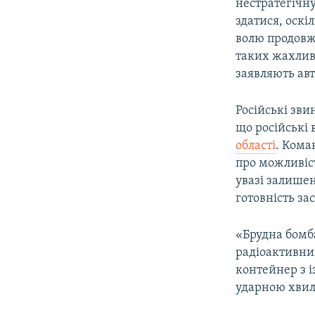
нестратегічну
здатися, оскі
волю продовжу
таких жахливи
заявляють авт
Російські зви
що російські
області
. Кома
про можливіс
увазі залишен
готовність за
«Брудна бомба
радіоактивним
контейнер з 
ударною хвил