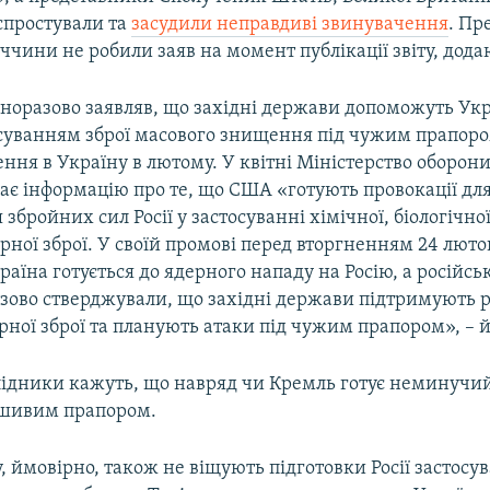
спростували та
засудили неправдиві звинувачення
. Пр
еччини не робили заяв на момент публікації звіту, дода
норазово заявляв, що західні держави допоможуть Укр
тосуванням зброї масового знищення під чужим прапоро
ення в Україну в лютому. У квітні Міністерство оборони 
ає інформацію про те, що США «готують провокації дл
збройних сил Росії у застосуванні хімічної, біологічної
рної зброї. У своїй промові перед вторгненням 24 люто
раїна готується до ядерного нападу на Росію, а російсь
зово стверджували, що західні держави підтримують 
ної зброї та планують атаки під чужим прапором», – йд
лідники кажуть, що навряд чи Кремль готує неминучи
ьшивим прапором.
 ймовірно, також не віщують підготовки Росії застосув