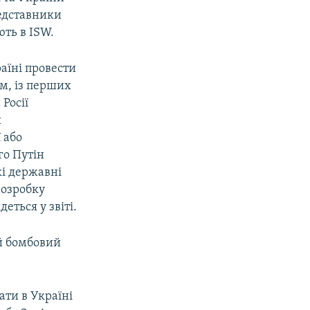
едставники
ють в ISW.
аїні провести
м, із перших
Росії
я
 або
го Путін
кі державні
розробку
еться у звіті.
й бомбовий
ати в Україні