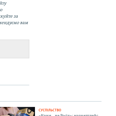
йту
ою
дкуйте за
омендуємо вам
СУСПІЛЬСТВО
«Крим – не Росія»: маркетплейс