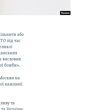
вільнити або
ТО під час
еликої
иканських
н висловив
ої бомби».
 Москви на
ої кампанії
ливу та
 та України