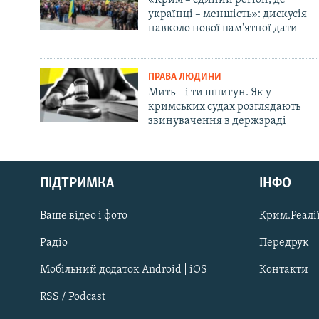
українці – меншість»: дискусія
навколо нової пам'ятної дати
ПРАВА ЛЮДИНИ
Мить – і ти шпигун. Як у
кримських судах розглядають
звинувачення в держзраді
Русский
ПІДТРИМКА
ІНФО
Qırımtatar
Ваше відео і фото
Крим.Реалії
ДОЛУЧАЙСЯ!
Радіо
Передрук
Мобільний додаток Android | iOS
Контакти
RSS / Podcast
Усі сайти RFE/RL