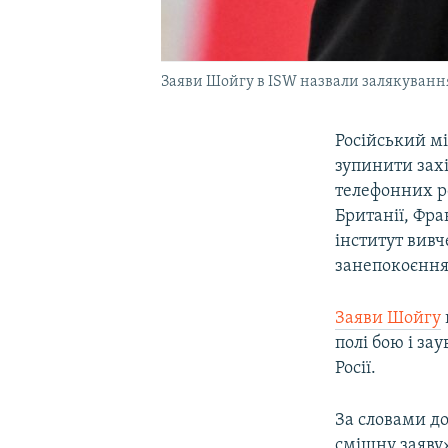
Заяви Шойгу в ISW назвали залякування
Російський м
зупинити захі
телефонних р
Британії, Фра
інститут вивч
занепокоєння
Заяви Шойгу
полі бою і з
Росії.
За словами д
смішну заяву»