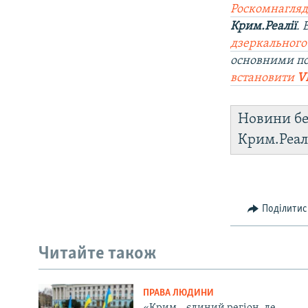
Роскомнагляд
Крим.Реалії
.
дзеркального
основними п
встановити
V
Новини бе
Крим.Реал
Поділитис
Читайте також
ПРАВА ЛЮДИНИ
«Крим – єдиний регіон, де