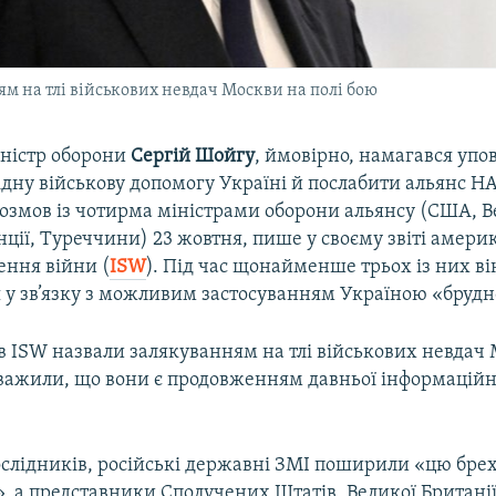
м на тлі військових невдач Москви на полі бою
іністр оборони
Сергій Шойгу
, ймовірно, намагався упо
дну військову допомогу Україні й послабити альянс НА
озмов із чотирма міністрами оборони альянсу (США, В
нції, Туреччини) 23 жовтня, пише у своєму звіті амер
ення війни (
ISW
). Під час щонайменше трьох із них ві
 у зв’язку з можливим застосуванням Україною «брудн
в ISW назвали залякуванням на тлі військових невдач
ауважили, що вони є продовженням давньої інформаційн
ослідників, російські державні ЗМІ поширили «цю брех
, а представники Сполучених Штатів, Великої Британії