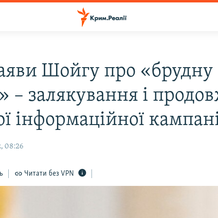
заяви Шойгу про «брудну
» – залякування і продо
ї інформаційної кампанії
, 08:26
ь
Читати без VPN