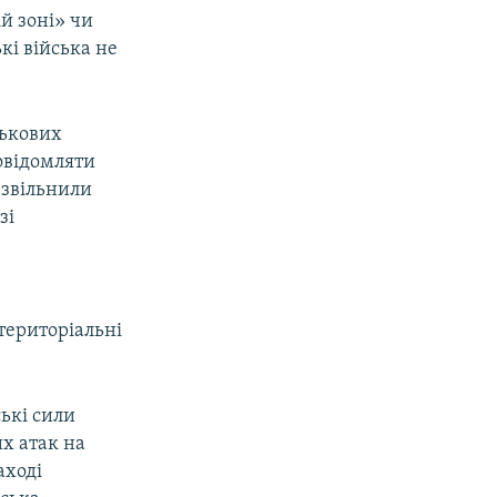
ій зоні» чи
кі війська не
ськових
овідомляти
 звільнили
зі
територіальні
ські сили
х атак на
аході