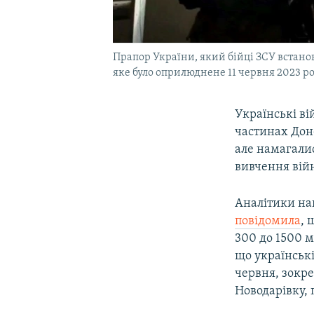
Прапор України, який бійці ЗСУ встанови
яке було оприлюднене 11 червня 2023 р
Українські ві
частинах Доне
але намагали
вивчення вій
Аналітики на
повідомила
, 
300 до 1500 м
що українські
червня, зокре
Новодарівку,