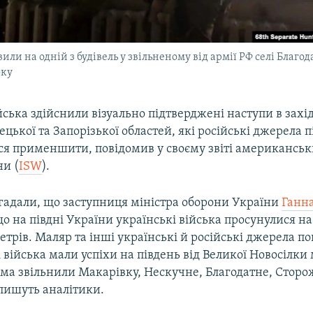
ли на одній з будівель у звільненому від армії РФ селі Благод
оку
йська здійснили візуально підтверджені наступи в зах
цької та Запорізької областей, які російські джерела 
ся применшити, повідомив у своєму звіті американськ
ни (
ISW
).
гадали, що заступниця міністра оборони України
Ганн
що на півдні України українські війська просунулися на
етрів. Маляр та інші українські й російські джерела п
 війська мали успіхи на південь від Великої Новосілки м
ма звільнили Макарівку, Нескучне, Благодатне, Сторож
 пишуть аналітики.