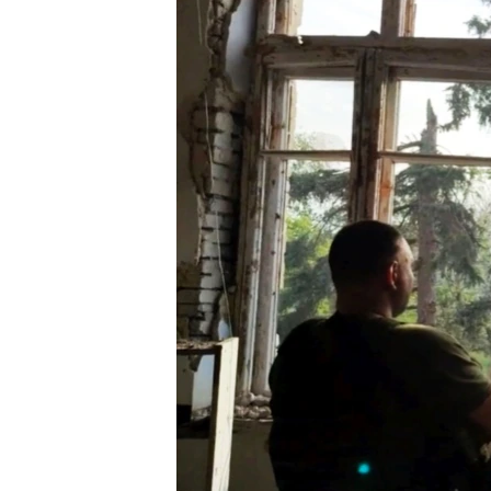
ВІДЕОУРОКИ «ELIFBE»
СВІДЧЕННЯ ОКУПАЦІЇ
УКРАЇНСЬКА ПРОБЛЕМА КРИМУ
ІНФОГРАФІКА