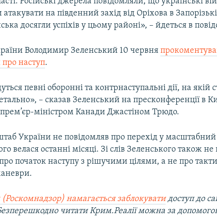
асті. Російські джерела повідомляли, що українські ві
атакувати на південний захід від Оріхова в Запорізькій
йська досягли успіхів у цьому районі», – йдеться в пові
раїни Володимир Зеленський 10 червня
прокоментува
 про наступ
.
уться певні оборонні та контрнаступальні дії, на якій ст
тально», – сказав Зеленський на пресконференції в Ки
з прем’єр-міністром Канади Джастіном Трюдо.
штаб України не повідомляв про перехід у масштабний
ого велася останні місяці. Зі слів Зеленського також не
про початок наступу з рішучими цілями, а не про такт
маневри.
 (Роскомнадзор) намагається заблокувати
доступ до са
 Безперешкодно читати Крим.Реалії можна за допомог