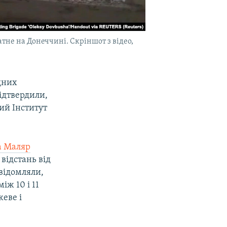
атне на Донеччині. Скріншот з відео,
ідних
підтвердили,
ий Інститут
а Маляр
 відстань від
овідомляли,
іж 10 і 11
еве і