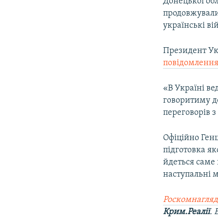
Донецької обл
продовжували 
українські ві
Президент Ук
повідомлення
«В Україні вед
говоритиму де
переговорів 
Офіційно Ген
підготовка як
йдеться саме 
наступальні 
Роскомнагляд
Крим.Реалії
.