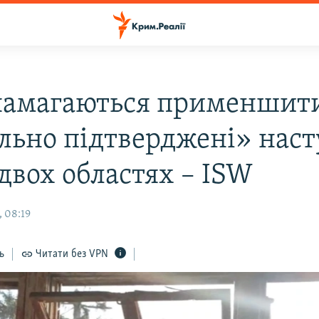
намагаються применшит
ально підтверджені» нас
двох областях – ISW
, 08:19
ь
Читати без VPN