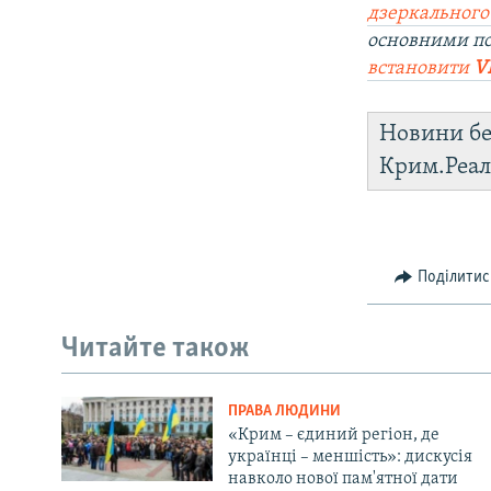
дзеркального
основними п
встановити
V
Новини бе
Крим.Реал
Поділитис
Читайте також
ПРАВА ЛЮДИНИ
«Крим – єдиний регіон, де
українці – меншість»: дискусія
навколо нової пам'ятної дати