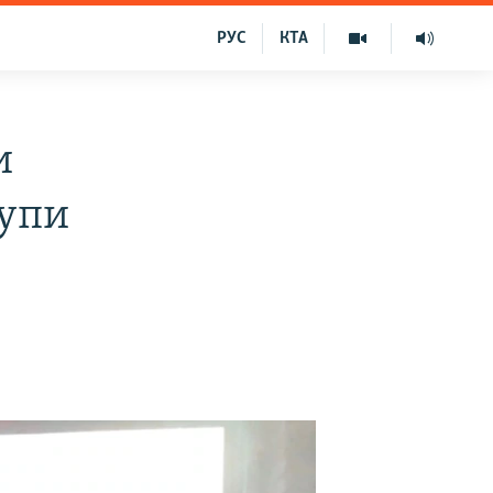
РУС
КТА
и
тупи