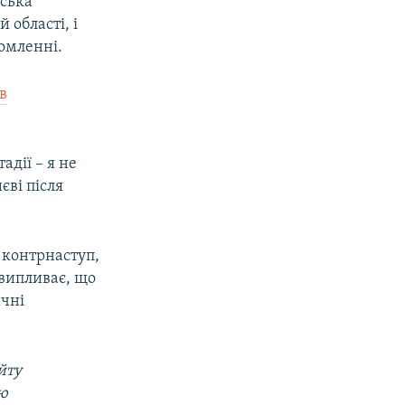
йська
 області, і
домленні.
в
адії – я не
єві після
 контрнаступ,
 випливає, що
ичні
йту
ою