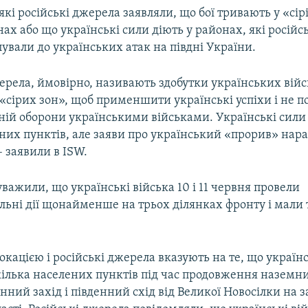
кі російські джерела заявляли, що бої тривають у «сір
ах або що українські сили діють у районах, які російсь
ували до українських атак на півдні України.
жерела, ймовірно, називають здобутки українських вій
«сірих зон», щоб применшити українські успіхи і не п
іній оборони українськими військами. Українські сили
них пунктів, але заяви про український «прорив» нара
– заявили в ISW.
важили, що українські війська 10 і 11 червня провели
льні дії щонайменше на трьох ділянках фронту і мали 
окацією і російські джерела вказують на те, що україн
кілька населених пунктів під час продовження наземни
енний захід і південний схід від Великої Новосілки на з