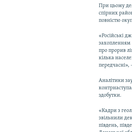
При цьому дея
спірних район
повністю окуп
«Російські д
захопленням 
про прорив л
кілька населе
передчасні», 
Аналітики зау
контрнаступа
здобутки.
«Кадри з геол
звільнили де
південь, півд