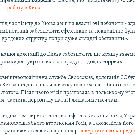
 справ
Жозеп Боррель
оголосив, що Представництво Єв
ть роботу в Києві
.
під час візиту до Києва зміг на власні очі побачити «зд
дміністрації забезпечити ефективне та повноцінне фу
 урядових структур попри дуже складні обставини».
нашої делегації до Києва забезпечить ще кращу взаєм
тримку для українського народу», – додав Боррель.
овнішньополітична служба Євросоюзу, делегація ЄС бу
 Києва невдовзі після початку повномасштабного вторг
 лютого. Після цього місія працювала в польському міст
м, частина персоналу наразі лишатиметься там.
відомства переносили свої офіси з Києва на захід Укр
овномасштабного вторгнення Росії, а також після його
а країн вже оголосила про намір
повернути своїх пред