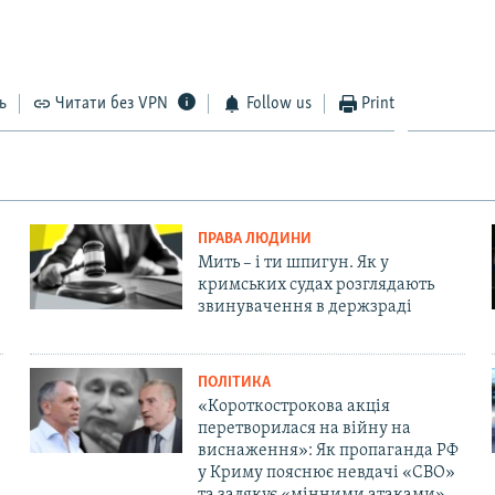
ь
Читати без VPN
Follow us
Print
ПРАВА ЛЮДИНИ
Мить – і ти шпигун. Як у
кримських судах розглядають
звинувачення в держзраді
ПОЛІТИКА
«Короткострокова акція
перетворилася на війну на
виснаження»: Як пропаганда РФ
у Криму пояснює невдачі «СВО»
та залякує «мінними атаками»