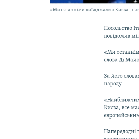
«Ми останніми виїжджали з Києва і п
Посольство Іт
повідомив мін
«Ми останнім
слова Ді Майо
За його слов
народу.
«Найближчими 
Києва, все ма
європейським
Напередодні п