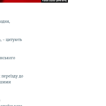
кодня,
, – цитують
їнського
 переїзду до
іншими
з