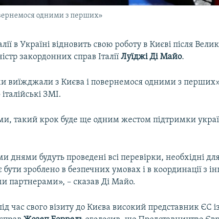
овернемося одними з перших»
алії в Україні відновить свою роботу в Києві після Вели
істр закордонних справ Італії
Луїджі Ді Майо
.
и виїжджали з Києва і повернемося одними з перших»
 італійські ЗМІ.
ами, такий крок буде ще одним жестом підтримки укра
днями будуть проведені всі перевірки, необхідні для
є бути зроблено в безпечних умовах і в координації з 
и партнерами», – сказав Ді Майо.
ід час свого візиту до Києва високий представник ЄС і