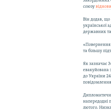
закордонних
союзу
віднови
Він додав, що 
української а
державних та
«Повернення 
та більшу під
Як зазначає З
евакуйована з
до України 24
повідомлення
Дипломатичні 
напередодні п
лютого. Низк