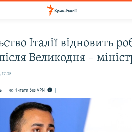
ство Італії відновить ро
після Великодня – мініст
 17:35
ь
Читати без VPN