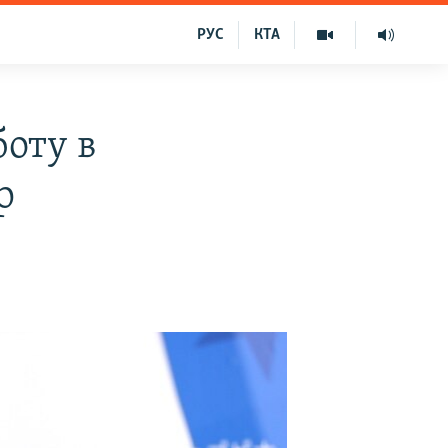
РУС
КТА
боту в
р