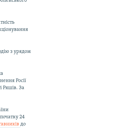
ропейського
атність
нкціонування
одію з урядом
ла
нення Росії
і Ряшів. За
аїни
 початку 24
ставників
до