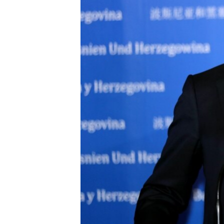
ВІДЕОУРОКИ «ELIFBE»
СВІДЧЕННЯ ОКУПАЦІЇ
УКРАЇНСЬКА ПРОБЛЕМА КРИМУ
ІНФОГРАФІКА