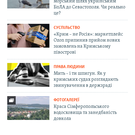
морський шлях українським
БпЛА до Севастополя. Чи реально
це?
СУСПІЛЬСТВО
«Крим – не Росія»: маркетплейс
Ozon припинив прийом нових
замовлень на Кримському
півострові
ПРАВА ЛЮДИНИ
Мить – і ти шпигун. Як у
кримських судах розглядають
звинувачення в держзраді
ФОТОГАЛЕРЕЇ
Краса Сімферопольського
водосховища та занедбаність
довкола