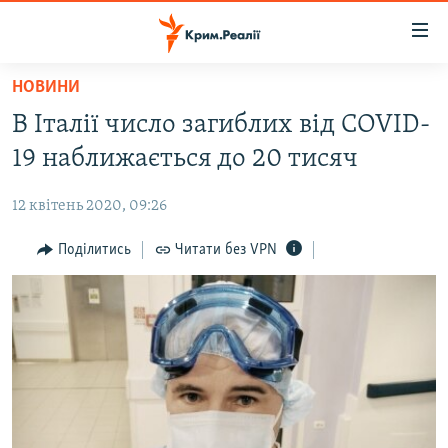
Доступність
посилання
Перейти
НОВИНИ
до
НОВИНИ
В Італії число загиблих від COVID-
основного
ВОДА.КРИМ
матеріалу
19 наближається до 20 тисяч
ВІДЕО ТА ФОТО
Перейти
до
12 квітень 2020, 09:26
ПОЛІТИКА
основної
БЛОГИ
Поділитись
Читати без VPN
навігації
Перейти
ПОГЛЯД
до
ІНТЕРВ'Ю
пошуку
ВСЕ ЗА ДЕНЬ
СПЕЦПРОЕКТИ
ЯК ОБІЙТИ БЛОКУВАННЯ
ДЕПОРТАЦІЯ