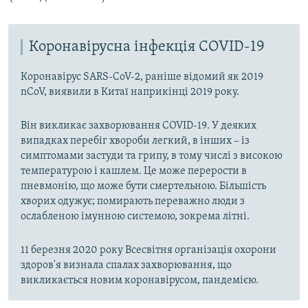
Коронавірусна інфекція COVID-19
Коронавірус SARS-CoV-2, раніше відомий як 2019
nCoV, виявили в Китаї наприкінці 2019 року.
Він викликає захворювання COVID-19. У деяких
випадках перебіг хвороби легкий, в інших – із
симптомами застуди та грипу, в тому числі з високою
температурою і кашлем. Це може перерости в
пневмонію, що може бути смертельною. Більшість
хворих одужує; помирають переважно люди з
ослабленою імунною системою, зокрема літні.
11 березня 2020 року Всесвітня організація охорони
здоров'я визнала спалах захворювання, що
викликається новим коронавірусом, пандемією.