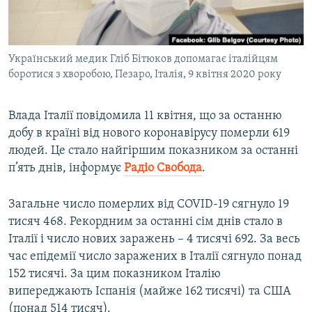
ВІДЕОУРОКИ «ELIFBE»
Русский
СВІДЧЕННЯ ОКУПАЦІЇ
Qırımtatar
Український медик Гліб Бітюков допомагає італійцям
УКРАЇНСЬКА ПРОБЛЕМА КРИМУ
боротися з хворобою, Пезаро, Італія, 9 квітня 2020 року
ДОЛУЧАЙСЯ!
ІНФОГРАФІКА
Влада Італії повідомила 11 квітня, що за останню
добу в країні від нового коронавірусу померли 619
людей. Це стало найгіршим показником за останні
Усі сайти RFE/RL
п’ять днів, інформує
Радіо Свобода
.
Загальне число померлих від COVID-19 сягнуло 19
тисяч 468. Рекордним за останні сім днів стало в
Італії і число нових заражень – 4 тисячі 692. За весь
час епідемії число заражених в Італії сягнуло понад
152 тисячі. За цим показником Італію
випереджають Іспанія (майже 162 тисячі) та США
(понад 514 тисяч).