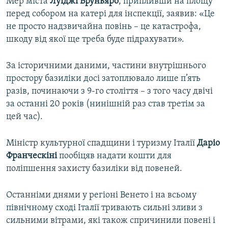
Мер міста
Луїджі Бруньяро
, припливши на площу
перед собором на катері для інспекції, заявив: «Це
не просто надзвичайна повінь – це катастрофа,
шкоду від якої ще треба буде підрахувати».
За історичними даними, частини внутрішнього
простору базиліки досі затоплювало лише п’ять
разів, починаючи з 9-го століття – з того часу двічі
за останні 20 років (нинішній раз став третім за
цей час).
Міністр культурної спадщини і туризму Італії
Даріо
Франческіні
пообіцяв надати кошти для
поліпшення захисту базиліки від повеней.
Останніми днями у регіоні Венето і на всьому
північному сході Італії тривають сильні зливи з
сильними вітрами, які також спричинили повені і