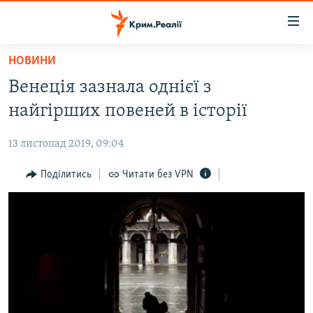
Доступність
посилання
Перейти
НОВИНИ
до
НОВИНИ
Венеція зазнала однієї з
основного
ВОДА.КРИМ
матеріалу
найгірших повеней в історії
ВІДЕО ТА ФОТО
Перейти
до
13 листопад 2019, 09:04
ПОЛІТИКА
основної
БЛОГИ
Поділитись
Читати без VPN
навігації
Перейти
ПОГЛЯД
до
ІНТЕРВ'Ю
пошуку
ВСЕ ЗА ДЕНЬ
СПЕЦПРОЕКТИ
ЯК ОБІЙТИ БЛОКУВАННЯ
ДЕПОРТАЦІЯ