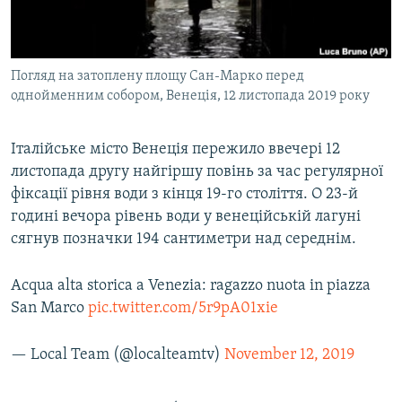
ВІДЕОУРОКИ «ELIFBE»
Русский
СВІДЧЕННЯ ОКУПАЦІЇ
Qırımtatar
Погляд на затоплену площу Сан-Марко перед
УКРАЇНСЬКА ПРОБЛЕМА КРИМУ
однойменним собором, Венеція, 12 листопада 2019 року
ДОЛУЧАЙСЯ!
ІНФОГРАФІКА
Італійське місто Венеція пережило ввечері 12
листопада другу найгіршу повінь за час регулярної
фіксації рівня води з кінця 19-го століття. О 23-й
Усі сайти RFE/RL
годині вечора рівень води у венеційській лагуні
сягнув позначки 194 сантиметри над середнім.
Acqua alta storica a Venezia: ragazzo nuota in piazza
San Marco
pic.twitter.com/5r9pA01xie
— Local Team (@localteamtv)
November 12, 2019