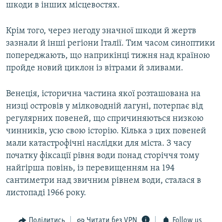
шкоди в інших місцевостях.
Крім того, через негоду значної шкоди й жертв
зазнали й інші регіони Італії. Тим часом синоптики
попереджають, що наприкінці тижня над країною
пройде новий циклон із вітрами й зливами.
Венеція, історична частина якої розташована на
низці островів у мілководній лагуні, потерпає від
регулярних повеней, що спричиняються низкою
чинників, усю свою історію. Кілька з цих повеней
мали катастрофічні наслідки для міста. З часу
початку фіксації рівня води понад сторіччя тому
найгірша повінь, із перевищенням на 194
сантиметри над звичним рівнем води, сталася в
листопаді 1966 року.
Поділитись
Читати без VPN
Follow us