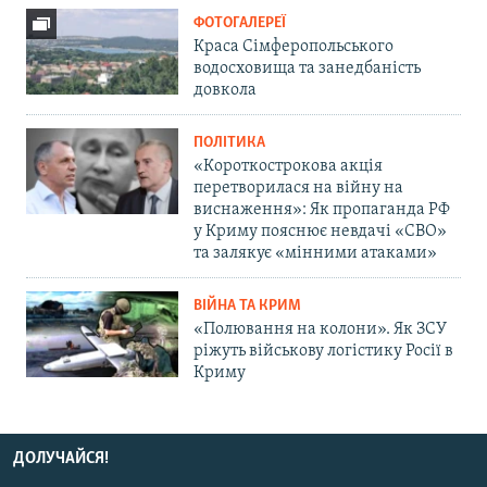
ФОТОГАЛЕРЕЇ
Краса Сімферопольського
водосховища та занедбаність
довкола
ПОЛІТИКА
«Короткострокова акція
перетворилася на війну на
виснаження»: Як пропаганда РФ
у Криму пояснює невдачі «СВО»
та залякує «мінними атаками»
ВІЙНА ТА КРИМ
«Полювання на колони». Як ЗСУ
ріжуть військову логістику Росії в
Криму
ДОЛУЧАЙСЯ!