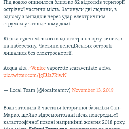
Під водою опинилося близько 82 відсотків території
острівної частини міста. Загинули дві людини, в
одному з випадків через удар електричним
струмом у затопленому домі.
Кілька суден міського водного транспорту винесло
на набережну. Частини венеційських островів
лишалися без електроенергії.
Acqua alta
#Venice
vaporetto scaraventato a riva
pic.twitter.com/jgEUa7RiwN
— Local Team (@localteamtv)
November 13, 2019
Вода затопила й частини історичної базиліки Сан-
Марко, щойно відремонтовані після попередньої
катастрофічної повені наприкінці жовтня 2018 року.