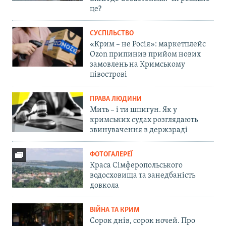
це?
СУСПІЛЬСТВО
«Крим – не Росія»: маркетплейс
Ozon припинив прийом нових
замовлень на Кримському
півострові
ПРАВА ЛЮДИНИ
Мить – і ти шпигун. Як у
кримських судах розглядають
звинувачення в держзраді
ФОТОГАЛЕРЕЇ
Краса Сімферопольського
водосховища та занедбаність
довкола
ВІЙНА ТА КРИМ
Сорок днів, сорок ночей. Про