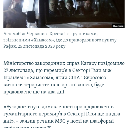
ВІДЕОУРОКИ «ELIFBE»
Русский
СВІДЧЕННЯ ОКУПАЦІЇ
Qırımtatar
УКРАЇНСЬКА ПРОБЛЕМА КРИМУ
Автомобіль Червоного Хреста із заручниками,
ДОЛУЧАЙСЯ!
ІНФОГРАФІКА
звільненими «Хамасом», їде до прикордонного пункту
Рафах, 25 листопада 2023 року
Усі сайти RFE/RL
Міністерство закордонних справ Катару повідомило
27 листопада, що перемир’я в Секторі Гази між
Ізраїлем і «Хамасом», який США і Євросоюз
визнали терористичною організацією, буде
продовжене ще на два дні.
«Було досягнуто домовленості про продовження
гуманітарного перемир’я в Секторі Гази ще на два
дні», – заявив речник МЗС у пості на платформі