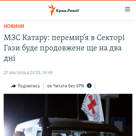
Доступність
посилання
Перейти
НОВИНИ
до
НОВИНИ
МЗС Катару: перемир’я в Секторі
основного
ВОДА.КРИМ
матеріалу
Гази буде продовжене ще на два
ВІДЕО ТА ФОТО
Перейти
дні
до
ПОЛІТИКА
основної
27 листопад 2023, 19:49
БЛОГИ
навігації
Перейти
Поділитись
Читати без VPN
ПОГЛЯД
до
ІНТЕРВ'Ю
пошуку
ВСЕ ЗА ДЕНЬ
СПЕЦПРОЕКТИ
ЯК ОБІЙТИ БЛОКУВАННЯ
ДЕПОРТАЦІЯ