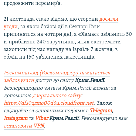
продовжити перемир’я.
21 листопада стало відомо, що сторони
досягли
угоди
, за якою бойові дії в Секторі Гази
припиняться на чотири дні, а «Хамас» звільнить 50
із приблизно 240 заручників, яких екстремісти
захопили під час нападу на Ізраїль 7 жовтня, в
обмін на 150 ув’язнених палестинців.
Роскомнагляд (Роскомнадзор) намагається
заблокувати
доступ до сайту
Крим.Реалії
.
Безперешкодно читати Крим.Реалії можна за
допомогою
дзеркального сайту
:
https://dfs0qrmo00d6u.cloudfront.net
. Також
слідкуйте за основними подіями в
Telegram
,
Instagram
та
Viber
Крим.Реалії
. Рекомендуємо вам
встановити
VPN
.