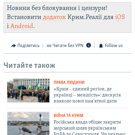
Новини без блокування і цензури!
Встановити
додаток
Крим.Реалії для
iOS
і
Android
.
Поділитись
Читати без VPN
Follow us
Читайте також
ПРАВА ЛЮДИНИ
«Крим – єдиний регіон, де
українці – меншість»: дискусія
навколо нової пам'ятної дати
ВІЙНА ТА КРИМ
Російська влада обіцяє закрити
морський шлях українським
БпЛА до Севастополя. Чи реально