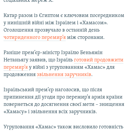
соціальних мереж X.
Катар разом із Єгиптом є ключовим посередником
у нинішній війні між Ізраїлем і «Хамасом».
Оголошення прозвучало в останній день
чотириденного перемир’я
між сторонами.
Раніше прем’єр-міністр Ізраїлю Беньямін
Нетаньягу заявив, що Ізраїль
готовий продовжити
перемир’я
у війні з угрупованням «Хамас» для
продовження
звільнення заручників
.
Ізраїльський прем’єр наголосив, що після
припинення дії угоди про перемир’я армія країни
повернеться до досягнення своєї мети – знищення
«Хамасу» і звільнення всіх заручників.
Угруповання «Хамас» також висловило готовність