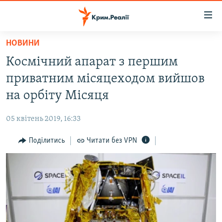
Доступність
посилання
Перейти
НОВИНИ
до
НОВИНИ
Космічний апарат з першим
основного
ВОДА.КРИМ
матеріалу
приватним місяцеходом вийшов
ВІДЕО ТА ФОТО
Перейти
на орбіту Місяця
до
ПОЛІТИКА
основної
05 квітень 2019, 16:33
БЛОГИ
навігації
Перейти
Поділитись
Читати без VPN
ПОГЛЯД
до
ІНТЕРВ'Ю
пошуку
ВСЕ ЗА ДЕНЬ
СПЕЦПРОЕКТИ
ЯК ОБІЙТИ БЛОКУВАННЯ
ДЕПОРТАЦІЯ