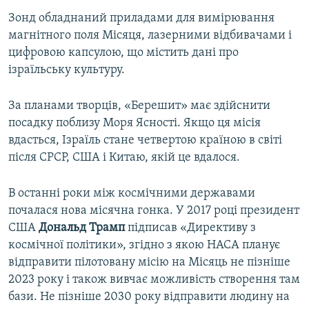
Зонд обладнаний приладами для вимірювання
магнітного поля Місяця, лазерними відбивачами і
цифровою капсулою, що містить дані про
ізраїльську культуру.
За планами творців, «Берешит» має здійснити
посадку поблизу Моря Ясності. Якщо ця місія
вдасться, Ізраїль стане четвертою країною в світі
після СРСР, США і Китаю, якій це вдалося.
В останні роки між космічними державами
почалася нова місячна гонка. У 2017 році президент
США
Дональд Трамп
підписав «Директиву з
космічної політики», згідно з якою НАСА планує
відправити пілотовану місію на Місяць не пізніше
2023 року і також вивчає можливість створення там
бази. Не пізніше 2030 року відправити людину на