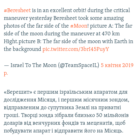
#Beresheet
is in an excellent orbit! during the critical
maneuver yesterday Beresheet took some amazing
photos of the far side of the
#Moon
! picture A: The far
side of the moon during the maneuver at 470 km
Hight.picture B: The far side of the moon with Earth in
the background
pic.twitter.com/3brI45PuyY
— Israel To The Moon (@TeamSpaceIL)
5 квітня 2019
р.
«Берешит» є першим ізраїльським апаратом для
дослідження Місяця, і першим місячним зондом,
відправленим до супутника Землі на приватні
гроші. Творці зонда зібрали близько 50 мільйонів
доларів від венчурних фондів та меценатів, щоб
побудувати апарат і відправити його на Місяць.