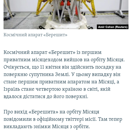
ВІДЕОУРОКИ «ELIFBE»
Русский
СВІДЧЕННЯ ОКУПАЦІЇ
Qırımtatar
УКРАЇНСЬКА ПРОБЛЕМА КРИМУ
Космічний апарат «Берешит»
ДОЛУЧАЙСЯ!
ІНФОГРАФІКА
Космічний апарат «Берешит» із першим
приватним місяцеходом вийшов на орбіту Місяця.
Усі сайти RFE/RL
Очікується, що 11 квітня він здійснить посадку на
поверхню супутника Землі. У цьому випадку він
стане першим приватним апаратом на Місяці, а
Ізраїль стане четвертою країною в світі, якій
вдалося дістатися до його поверхні.
Про вихід «Берешита» на орбіту Місяця
повідомили в офіційному твіттері місії. Там тепер
викладають знімки Місяця з орбіти.