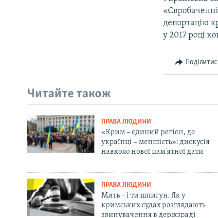
«Євробаченні»
депортацію к
у 2017 році к
Поділитис
Читайте також
ПРАВА ЛЮДИНИ
«Крим – єдиний регіон, де
українці – меншість»: дискусія
навколо нової пам'ятної дати
ПРАВА ЛЮДИНИ
Мить – і ти шпигун. Як у
кримських судах розглядають
звинувачення в держзраді