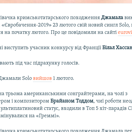
півачка кримськотатарського походження
Джамала
вик
 «Євробачення-2019» 23 лютого свій новий сингл Solo,
ся на початку лютого. Про це повідомили на сайті
eurovi
і виступить учасник конкурсу від Франції
Білал Хассан
вають під час підрахунку голосів.
Джамали Solo
вийшов
1 лютого.
на трьома американськими сонграйтерами, на чолі з
ером і композитором
Брайаном Тоддом
, чиї роботи не
льтиплатиновий статус, входили в Toп 5 хіт-парадів С
омінувалися на «Греммі».
півачка кримськотатарського походження Джамала пе