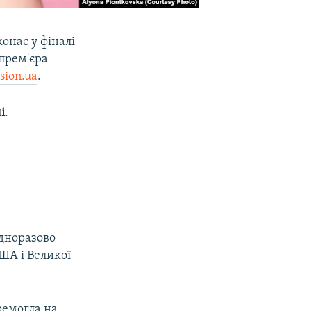
онає у фіналі
 прем'єра
sion.ua
.
і
.
одноразово
ША і Великої
ремогла на