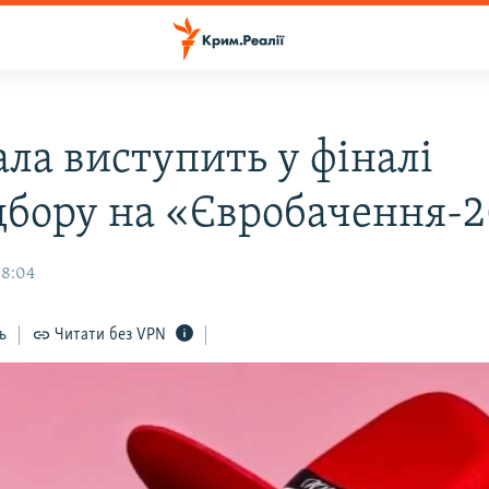
ла виступить у фіналі
дбору на «Євробачення-2
18:04
ь
Читати без VPN