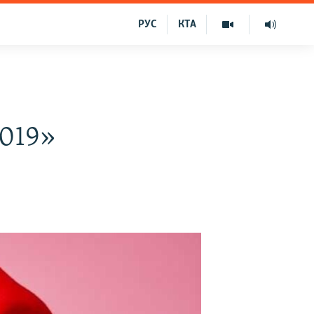
РУС
КТА
019»