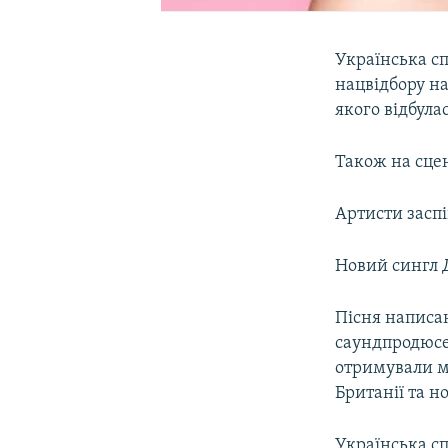
Українська с
нацвідбору на
якого відбула
Також на сцен
Артисти заспі
Новий сингл 
Пісня написа
саундпродюс
отримували му
Британії та н
Українська с