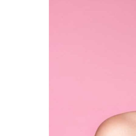
ВІДЕОУРОКИ «ELIFBE»
СВІДЧЕННЯ ОКУПАЦІЇ
УКРАЇНСЬКА ПРОБЛЕМА КРИМУ
ІНФОГРАФІКА