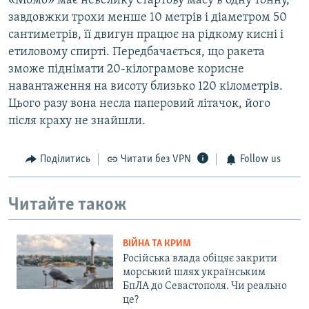
«Момо» має невелику стартову масу в одну тонну,
завдовжки трохи менше 10 метрів і діаметром 50
сантиметрів, її двигун працює на рідкому кисні і
етиловому спирті. Передбачається, що ракета
зможе піднімати 20-кілограмове корисне
навантаження на висоту близько 120 кілометрів.
Цього разу вона несла паперовий літачок, його
після краху не знайшли.
Поділитись
Читати без VPN
Follow us
Читайте також
ВІЙНА ТА КРИМ
Російська влада обіцяє закрити
морський шлях українським
БпЛА до Севастополя. Чи реально
це?