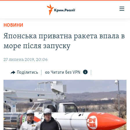
Доступність
посилання
Перейти
НОВИНИ
до
НОВИНИ
Японська приватна ракета впала в
основного
ВОДА.КРИМ
матеріалу
море після запуску
ВІДЕО ТА ФОТО
Перейти
до
27 липень 2019, 20:06
ПОЛІТИКА
основної
БЛОГИ
Поділитись
Читати без VPN
навігації
Перейти
ПОГЛЯД
до
ІНТЕРВ'Ю
пошуку
ВСЕ ЗА ДЕНЬ
СПЕЦПРОЕКТИ
ЯК ОБІЙТИ БЛОКУВАННЯ
ДЕПОРТАЦІЯ