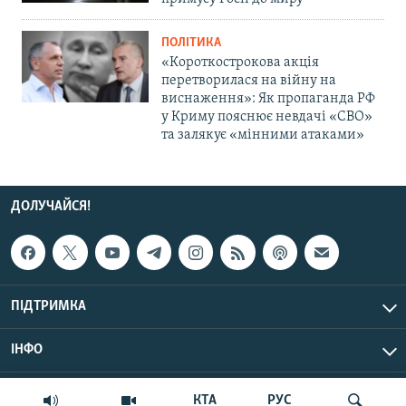
ПОЛІТИКА
«Короткострокова акція
перетворилася на війну на
виснаження»: Як пропаганда РФ
у Криму пояснює невдачі «СВО»
та залякує «мінними атаками»
ДОЛУЧАЙСЯ!
ПІДТРИМКА
ІНФО
© Крим.Реалії, 2026 | Усі права застережено.
КТА
РУС