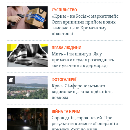
СУСПІЛЬСТВО
«Крим – не Росія»: маркетплейс
Ozon припинив прийом нових
замовлень на Кримському
півострові
ПРАВА ЛЮДИНИ
Мить – і ти шпигун. Як у
кримських судах розглядають
звинувачення в держзраді
ФОТОГАЛЕРЕЇ
Краса Сімферопольського
водосховища та занедбаність
довкола
ВІЙНА ТА КРИМ
Сорок днів, сорок ночей. Про
результати кримської операції з
примусу Росії до миру