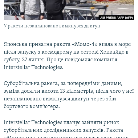
ВІДЕОУРОКИ «ELIFBE»
Русский
СВІДЧЕННЯ ОКУПАЦІЇ
Qırımtatar
У ракети незаплановано вимкнувся двигун
УКРАЇНСЬКА ПРОБЛЕМА КРИМУ
ДОЛУЧАЙСЯ!
ІНФОГРАФІКА
Японська приватна ракета «Момо-4» впала в море
після запуску з космодрому на острові Хоккайдо в
суботу, 27 липня. Про це повідомляє компанія
Усі сайти RFE/RL
Interstellar Technologies.
Суборбітальна ракета, за попередніми даними,
зуміла досягти висоти 13 кілометрів, після чого у неї
незаплановано вимкнувся двигун через збій
бортового комп’ютера.
Interstellar Technologies планує зайняти ринок
суборбітальних дослідницьких запусків. Ракета