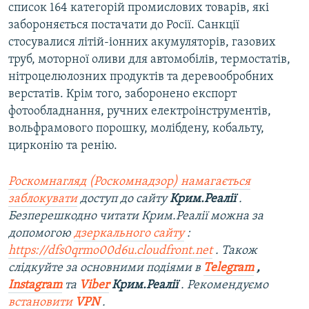
список 164 категорій промислових товарів, які
забороняється постачати до Росії. Санкції
стосувалися літій-іонних акумуляторів, газових
труб, моторної оливи для автомобілів, термостатів,
нітроцелюлозних продуктів та деревообробних
верстатів. Крім того, заборонено експорт
фотообладнання, ручних електроінструментів,
вольфрамового порошку, молібдену, кобальту,
цирконію та ренію.
Роскомнагляд (Роскомнадзор) намагається
заблокувати
доступ до сайту
Крим.Реалії
.
Безперешкодно читати Крим.Реалії можна за
допомогою
дзеркального сайту
:
https://dfs0qrmo00d6u.cloudfront.net
. Також
слідкуйте за основними подіями в
Telegram
,
Instagram
та
Viber
Крим.Реалії
. Рекомендуємо
встановити
VPN
.