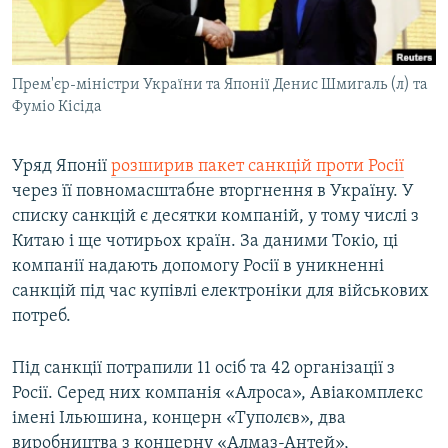
ВІДЕОУРОКИ «ELIFBE»
Русский
СВІДЧЕННЯ ОКУПАЦІЇ
Qırımtatar
Прем'єр-міністри України та Японії Денис Шмигаль (л) та
УКРАЇНСЬКА ПРОБЛЕМА КРИМУ
Фуміо Кісіда
ДОЛУЧАЙСЯ!
ІНФОГРАФІКА
Уряд Японії
розширив пакет санкцій проти Росії
через її повномасштабне вторгнення в Україну. У
списку санкцій є десятки компаній, у тому числі з
Усі сайти RFE/RL
Китаю і ще чотирьох країн. За даними Токіо, ці
компанії надають допомогу Росії в уникненні
санкцій під час купівлі електроніки для військових
потреб.
Під санкції потрапили 11 осіб та 42 організації з
Росії. Серед них компанія «Алроса», Авіакомплекс
імені Ільюшина, концерн «Туполєв», два
виробництва з концерну «Алмаз-Антей»,