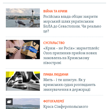
ВІЙНА ТА КРИМ
Російська влада обіцяє закрити
морський шлях українським
БпЛА до Севастополя. Чи реально
це?
СУСПІЛЬСТВО
«Крим – не Росія»: маркетплейс
Ozon припинив прийом нових
замовлень на Кримському
півострові
ПРАВА ЛЮДИНИ
Мить – і ти шпигун. Як у
кримських судах розглядають
звинувачення в держзраді
ФОТОГАЛЕРЕЇ
Краса Сімферопольського