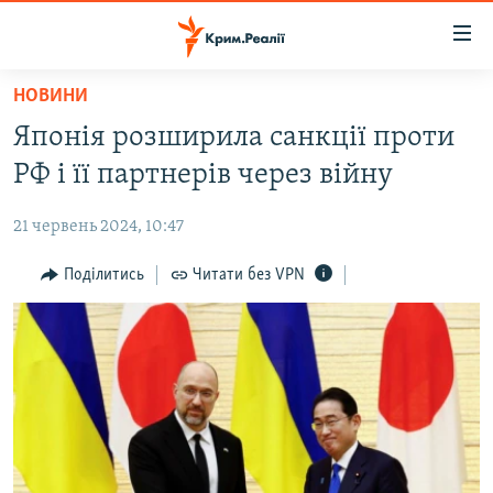
Доступність
посилання
Перейти
НОВИНИ
до
НОВИНИ
Японія розширила санкції проти
основного
ВОДА.КРИМ
матеріалу
РФ і її партнерів через війну
ВІДЕО ТА ФОТО
Перейти
до
21 червень 2024, 10:47
ПОЛІТИКА
основної
БЛОГИ
Поділитись
Читати без VPN
навігації
Перейти
ПОГЛЯД
до
ІНТЕРВ'Ю
пошуку
ВСЕ ЗА ДЕНЬ
СПЕЦПРОЕКТИ
ЯК ОБІЙТИ БЛОКУВАННЯ
ДЕПОРТАЦІЯ