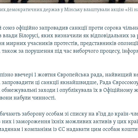
их демократичних держав у Мінську влаштували акцію «Ні на
 союз офіційно запровадив санкції проти сорока чільн
 влади Білорусі, яких визначили як відповідальних за 
я мирних учасників протестів, представників опозиції
а також за порушення під час виборчого процесу, інфо
к пізно ввечері 1 жовтня Європейська рада, найвищий 
а запровадити ці санкції якнайшвидше, Рада Євросоюзу
і обмежувальні заходи і опублікувала їх в Офіційному ж
вони набули чинності.
бачають заборону особам зі списку на в’їзд до країн-чл
 них і замороження їхніх можливих активів у цих краї
мадянам і компаніям із ЄС надавати цим особам кошти