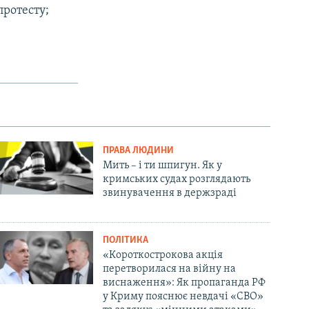
протесту;
ПРАВА ЛЮДИНИ
Мить – і ти шпигун. Як у
кримських судах розглядають
звинувачення в держзраді
ПОЛІТИКА
«Короткострокова акція
перетворилася на війну на
виснаження»: Як пропаганда РФ
у Криму пояснює невдачі «СВО»