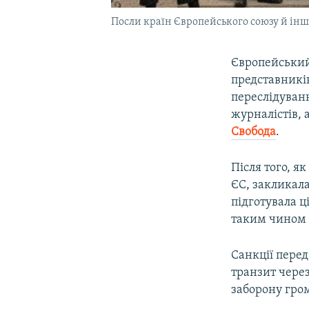
Посли країн Європейського союзу й інш
Європейський
представників
переслідуванн
журналістів, 
Свобода
.
Після того, я
ЄС, закликал
підготувала ц
таким чином 
Санкції перед
транзит через
заборону гро