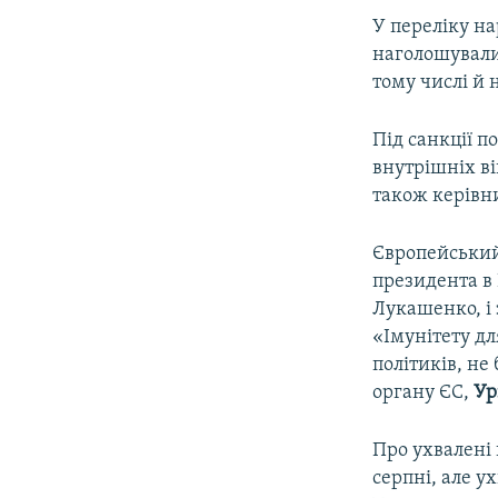
У переліку н
наголошували
тому числі й 
Під санкції п
внутрішніх ві
також керівни
Європейський
президента в 
Лукашенко, і 
«Імунітету дл
політиків, не
органу ЄС,
Ур
Про ухвалені 
серпні, але у