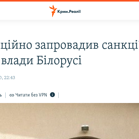
іційно запровадив санкці
 влади Білорусі
, 22:43
ь
Читати без VPN