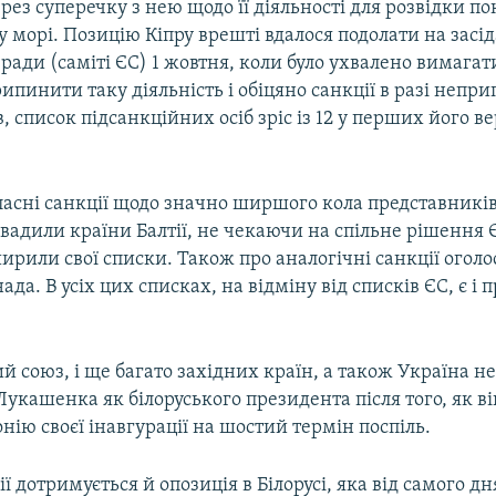
ез суперечку з нею щодо її діяльності для розвідки пок
морі. Позицію Кіпру врешті вдалося подолати на засі
ради (саміті ЄС) 1 жовтня, коли було ухвалено вимагат
пинити таку діяльність і обіцяно санкції в разі непр
, список підсанкційних осіб зріс із 12 у перших його ве
ласні санкції щодо значно ширшого кола представникі
овадили країни Балтії, не чекаючи на спільне рішення Є
ирили свої списки. Також про аналогічні санкції огол
ада. В усіх цих списках, на відміну від списків ЄС, є і 
й союз, і ще багато західних країн, а також Україна н
Лукашенка як білоруського президента після того, як в
нію своєї інавгурації на шостий термін поспіль.
ії дотримується й опозиція в Білорусі, яка від самого дн