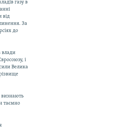
ладів газу в
данні
и від
ипинення. За
рсіях до
в влади
вросоюзу, і
осили Велика
прізвище
е визнають
ін таємно
я