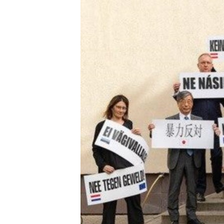
ВІДЕОУРОКИ «ELIFBE»
СВІДЧЕННЯ ОКУПАЦІЇ
УКРАЇНСЬКА ПРОБЛЕМА КРИМУ
ІНФОГРАФІКА