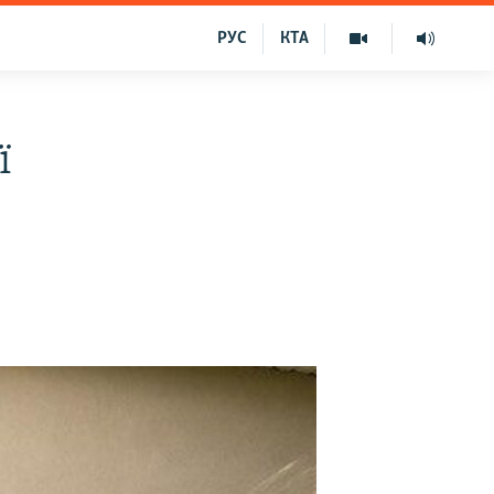
РУС
КТА
ї