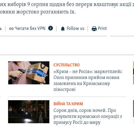
х виборів 9 серпня щодня без перерв влаштовує акції 
ловики жорстоко розганяють їх.
ь
Читати без VPN
Follow us
Print
СУСПІЛЬСТВО
«Крим – не Росія»: маркетплейс
Ozon припинив прийом нових
замовлень на Кримському
півострові
ВІЙНА ТА КРИМ
Сорок днів, сорок ночей. Про
результати кримської операції з
примусу Росії до миру