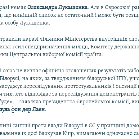
аразі немає
Олександра Лукашенка
. Але в Євросоюзі р
, що нинішній список не остаточний і може бути розш
на особу Лукашенка.
отрапили наразі чільники Міністерства внутрішніх спра
йськ і сил спецпризначення міліції, Комітету державно
ки Центральної виборчої комісії країни.
 союз не визнає офіційно оголошених результатів вибо
Білорусі, на яких, за твердженням білоруської ЦВК, уш
засуджує переслідування протестувальників і опозиції в
я тих, хто відповідає за переслідування демонстрантів
 буде», – заявляла президентка Європейської комісії, в
зула фон дер Лаєн
.
нині санкції проти влади Білорусі в ЄС у принципі дом
хвалення їх досі блокував Кіпр, вимагаючи одночасно с