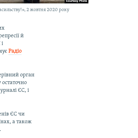
сильству!», 2 жовтня 2020 року
их
репресії й
 і
рмує
Радіо
керівний орган
 остаточно
урналі ЄС, і
енів ЄС чи
нах, а також
.