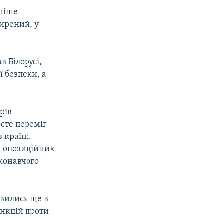
аніше
ирений, у
в Білорусі,
ї безпеки, а
рів
осте переміг
 країні.
 і опозиційних
иконавчого
овилися ще в
анкцій проти