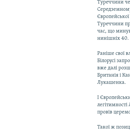
Туреччини чер
Середземному 
Європейської 
Туреччини при
час, що минув
нинішніх 40.
Раніше свої в
Білорусі запр
вже далі розш
Британія і Кан
Лукашенка.
І Європейськи
легітимності 
провів церемо
Такої ж позиц