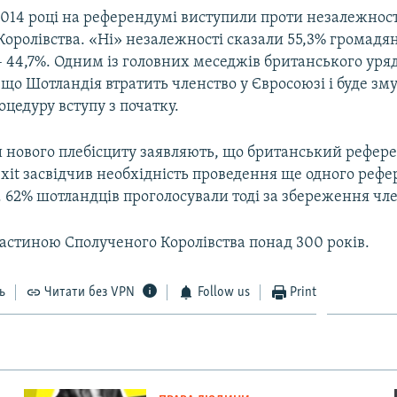
014 році на референдумі виступили проти незалежност
оролівства. «Ні» незалежності сказали 55,3% громадян,
 44,7%. Одним із головних меседжів британського уряд
що Шотландія втратить членство у Євросоюзі і буде з
цедуру вступу з початку.
нового плебісциту заявляють, що британський рефер
xit засвідчив необхідність проведення ще одного реф
 62% шотландців проголосували тоді за збереження чле
частиною Сполученого Королівства понад 300 років.
ь
Читати без VPN
Follow us
Print