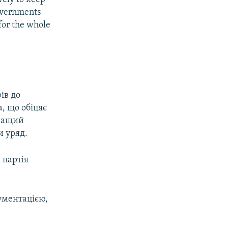
overnments
for the whole
ів до
, що обіцяє
кращий
и уряд.
 партія
гументацією,