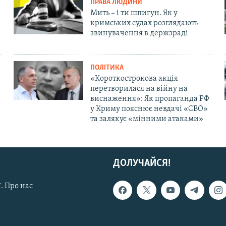
ПРАВА ЛЮДИНИ
Мить – і ти шпигун. Як у
кримських судах розглядають
звинувачення в держзраді
ПОЛІТИКА
«Короткострокова акція
перетворилася на війну на
виснаження»: Як пропаганда РФ
у Криму пояснює невдачі «СВО»
та залякує «мінними атаками»
ДОЛУЧАЙСЯ!
. Про нас