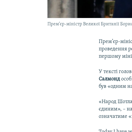
Прем’єр-міністр Великої Британії Бори
Прем’єр-мініс
проведення р
першому міні
У тексті голо
Салмонд
особ
був «одним н
«Народ Шотлан
єдиним», – н
означатиме «п
Today I have w