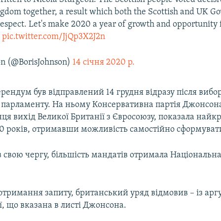
gdom together, a result which both the Scottish and UK G
espect. Let's make 2020 a year of growth and opportunity 

pic.twitter.com/JjQp3X2J2n
on (@BorisJohnson)
14 січня 2020 р.
рендум був відправлений 14 грудня відразу після вибор
 парламенту. На ньому Консервативна партія Джонсона
нця вихід Великої Британії з Євросоюзу, показала най
30 років, отримавши можливість самостійно сформуват
в свою чергу, більшість мандатів отримала Національна
 отримання запиту, британський уряд відмовив – із ар
ї, що вказана в листі Джонсона.