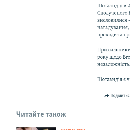
Шотландці в 2
Сполученого К
висловилися –
нагадування, 
проходити про
Прихильники 
року щодо Bre
незалежність.
Шотландія є 
Поділитис
Читайте також