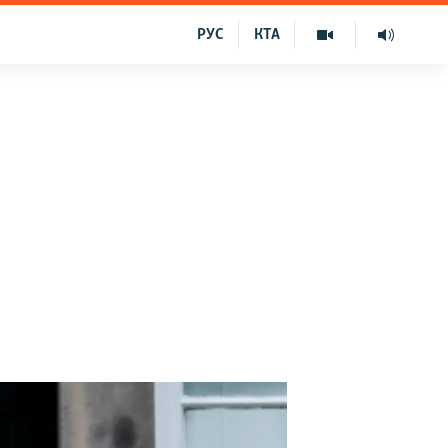
РУС
КТА