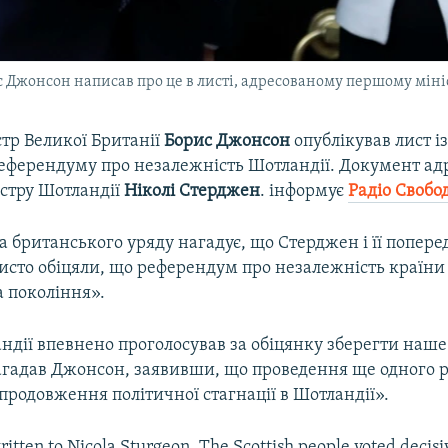
с Джонсон написав про це в листі, адресованому першому міні
тр Великої Британії
Борис Джонсон
опублікував лист і
еферендуму про незалежність Шотландії. Документ а
стру Шотландії
Ніколі Стерджен
. інформує
Радіо Свобо
ва британського уряду нагадує, що Стерджен і її попер
исто обіцяли, що референдум про незалежність країни 
а покоління».
дії впевнено проголосував за обіцянку зберегти наше
агадав Джонсон, заявивши, що проведення ще одного
родовження політичної стагнації в Шотландії».
ritten to Nicola Sturgeon. The Scottish people voted decisi