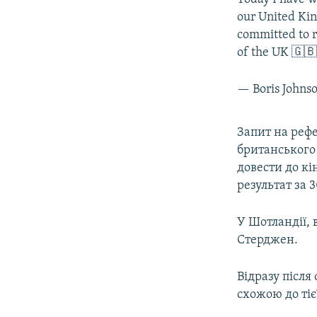
our United Kin
committed to r
of the UK 🇬
— Boris Johns
Запит на рефе
британського
довести до кі
результат за 
У Шотландії, 
Стерджен.
Відразу після
схожою до тіє