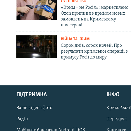
СУСПІЛЬСТВО
«Крим – не Росія»: маркетплейс
Ozon припинив прийом нових
замовлень на Кримському
півострові
ВІЙНА ТА КРИМ
Сорок днів, сорок ночей. Про
результати кримської операції з
примусу Росії до миру
Русский
ПІДТРИМКА
ІНФО
Qırımtatar
Ваше відео і фото
Крим.Реалії
ДОЛУЧАЙСЯ!
Радіо
Передрук
Мобільний додаток Android | iOS
Контакти