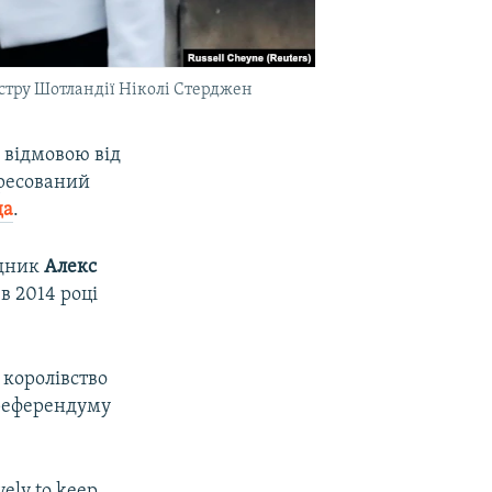
стру Шотландії Ніколі Стерджен
з відмовою від
дресований
да
.
едник
Алекс
в 2014 році
 королівство
 референдуму
vely to keep