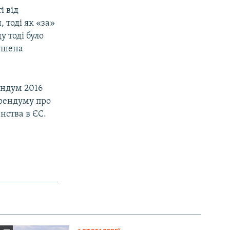
і від
 тоді як «за»
у тоді було
мушена
ендум 2016
ерендуму про
нства в ЄС.