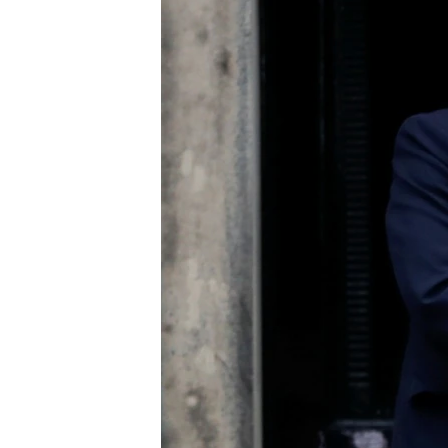
ВІДЕОУРОКИ «ELIFBE»
СВІДЧЕННЯ ОКУПАЦІЇ
УКРАЇНСЬКА ПРОБЛЕМА КРИМУ
ІНФОГРАФІКА