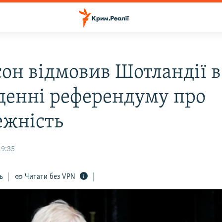
он відмовив Шотландії в
денні референдуму про
ежність
19:35
ь
Читати без VPN