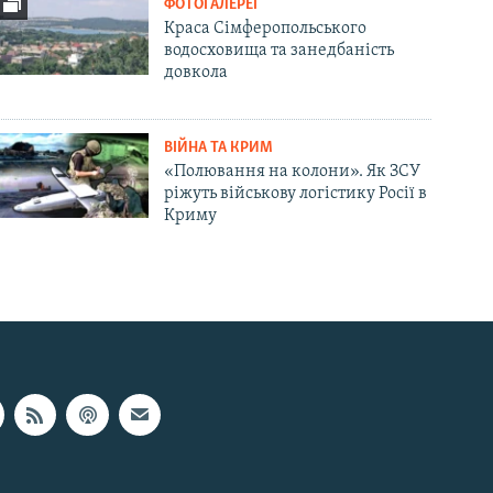
ФОТОГАЛЕРЕЇ
Краса Сімферопольського
водосховища та занедбаність
довкола
ВІЙНА ТА КРИМ
«Полювання на колони». Як ЗСУ
ріжуть військову логістику Росії в
Криму