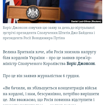
ВІДЕОУРОКИ «ELIFBE»
Русский
СВІДЧЕННЯ ОКУПАЦІЇ
Qırımtatar
УКРАЇНСЬКА ПРОБЛЕМА КРИМУ
Боріс Джонсон озвучив цю заяву за день до віртуальної
ДОЛУЧАЙСЯ!
ІНФОГРАФІКА
зустрічі президента Сполучених Штатів Джо Байдена і
президента Росії Володимира Путіна
Усі сайти RFE/RL
Велика Британія хоче, аби Росія знизила напругу
біля кордонів України – про це заявив прем’єр-
міністр Сполученого Королівства
Боріс Джонсон
.
Про це він заявив журналістам 6 грудня.
«Ви бачили, як збільшується концентрація військ
на кордоні, і нам, безсумнівно, потрібно вирішити
це. Ми вважаємо, що Росія повинна відступити і