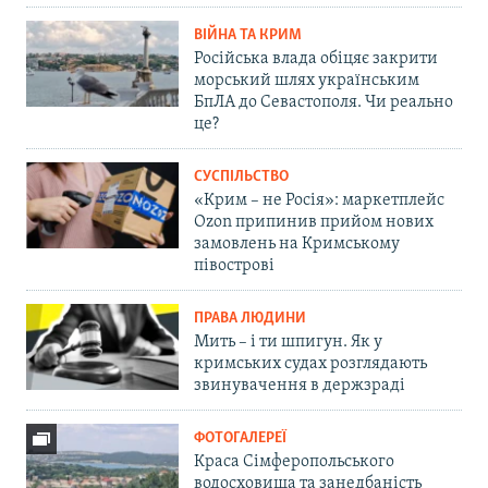
ВІЙНА ТА КРИМ
Російська влада обіцяє закрити
морський шлях українським
БпЛА до Севастополя. Чи реально
це?
СУСПІЛЬСТВО
«Крим – не Росія»: маркетплейс
Ozon припинив прийом нових
замовлень на Кримському
півострові
ПРАВА ЛЮДИНИ
Мить – і ти шпигун. Як у
кримських судах розглядають
звинувачення в держзраді
ФОТОГАЛЕРЕЇ
Краса Сімферопольського
водосховища та занедбаність