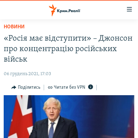
Доступність
посилання
Перейти
НОВИНИ
до
НОВИНИ
«Росія має відступити» – Джонсон
основного
ВОДА.КРИМ
матеріалу
про концентрацію російських
ВІДЕО ТА ФОТО
Перейти
військ
до
ПОЛІТИКА
основної
06 грудень 2021, 17:03
БЛОГИ
навігації
Перейти
Поділитись
Читати без VPN
ПОГЛЯД
до
ІНТЕРВ'Ю
пошуку
ВСЕ ЗА ДЕНЬ
СПЕЦПРОЕКТИ
ЯК ОБІЙТИ БЛОКУВАННЯ
ДЕПОРТАЦІЯ