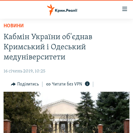
Доступність
посилання
Перейти
НОВИНИ
до
НОВИНИ
Кабмін України об'єднав
основного
ВОДА.КРИМ
матеріалу
Кримський і Одеський
ВІДЕО ТА ФОТО
Перейти
медуніверситети
до
ПОЛІТИКА
основної
16 січень 2019, 10:25
БЛОГИ
навігації
Перейти
Поділитись
Читати без VPN
ПОГЛЯД
до
ІНТЕРВ'Ю
пошуку
ВСЕ ЗА ДЕНЬ
СПЕЦПРОЕКТИ
ЯК ОБІЙТИ БЛОКУВАННЯ
ДЕПОРТАЦІЯ