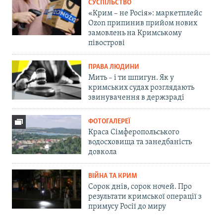
СУСПІЛЬСТВО
«Крим – не Росія»: маркетплейс
Ozon припинив прийом нових
замовлень на Кримському
півострові
ПРАВА ЛЮДИНИ
Мить – і ти шпигун. Як у
кримських судах розглядають
звинувачення в держзраді
ФОТОГАЛЕРЕЇ
Краса Сімферопольського
водосховища та занедбаність
довкола
ВІЙНА ТА КРИМ
Сорок днів, сорок ночей. Про
результати кримської операції з
примусу Росії до миру