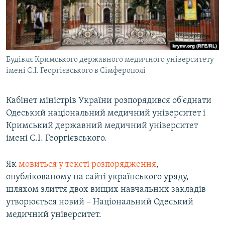
ВІДЕОУРОКИ «ELIFBE»
Русский
СВІДЧЕННЯ ОКУПАЦІЇ
Qırımtatar
УКРАЇНСЬКА ПРОБЛЕМА КРИМУ
Будівля Кримського державного медичного університету
ДОЛУЧАЙСЯ!
ІНФОГРАФІКА
імені С.І. Георгієвського в Сімферополі
Кабінет міністрів України розпорядився об'єднати
Усі сайти RFE/RL
Одеський національний медичний університет і
Кримський державний медичний університет
імені С.І. Георгієвського.
Як
мовиться у тексті розпорядження
,
опублікованому на сайті українського уряду,
шляхом злиття двох вищих навчальних закладів
утворюється новий – Національний Одеський
медичний університет.