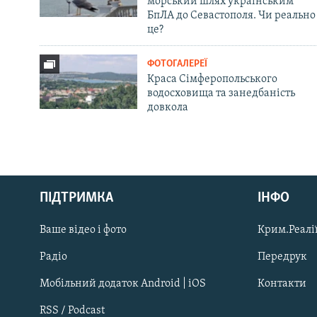
морський шлях українським
БпЛА до Севастополя. Чи реально
це?
ФОТОГАЛЕРЕЇ
Краса Сімферопольського
водосховища та занедбаність
довкола
Русский
ПІДТРИМКА
ІНФО
Qırımtatar
Ваше відео і фото
Крим.Реалії
ДОЛУЧАЙСЯ!
Радіо
Передрук
Мобільний додаток Android | iOS
Контакти
RSS / Podcast