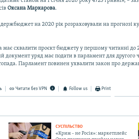
адатиме станом на 1 січня 2020 року 4723 гривні», – за
сів
Оксана
Маркарова
.
, держбюджет на 2020 рік розраховували на прогнозі ку
а має схвалити проєкт бюджету у першому читанні до 
й документ уряд має подати в парламент для другого 
стопада. Парламент повинен ухвалити закон про держ
ь
Читати без VPN
Follow us
Print
СУСПІЛЬСТВО
«Крим – не Росія»: маркетплейс