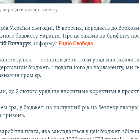
у передали до парламенту
трів України сьогодні, 15 вересня, передасть до Верхов
вного бюджету України. Про це заявив на брифінгу пре
сій
Гончарук
, інформує
Радіо Свобода
.​
Конституцією — останній день, коли уряд мав схвалит
державний бюджет» і подати його до парламенту, ми сь
азначив прем'єр.
ми, до 2 лютого уряд ще вноситиме корективи в проєкт
ем’єра, у бюджеті на наступний рік на безпеку планую
а гривень.
аробітна плата, яка закладається у цей бюджет, збільш