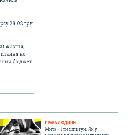
значила
рсу 28,02 грн
20 жовтня,
читання не
авний бюджет
ПРАВА ЛЮДИНИ
Мить – і ти шпигун. Як у