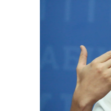
ВІДЕОУРОКИ «ELIFBE»
СВІДЧЕННЯ ОКУПАЦІЇ
УКРАЇНСЬКА ПРОБЛЕМА КРИМУ
ІНФОГРАФІКА