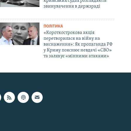
кримських судах розглядають
звинувачення в держзраді
ПОЛІТИКА
«Короткострокова акція
перетворилася на війну на
виснаження»: Як пропаганда РФ
у Криму пояснює невдачі «СВО»
та залякує «мінними атаками»