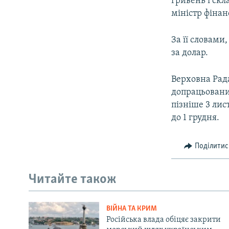
гривень і скл
міністр фінан
За її словами
за долар.
Верховна Рад
допрацьовани
пізніше 3 ли
до 1 грудня.
Поділитис
Читайте також
ВІЙНА ТА КРИМ
Російська влада обіцяє закрити