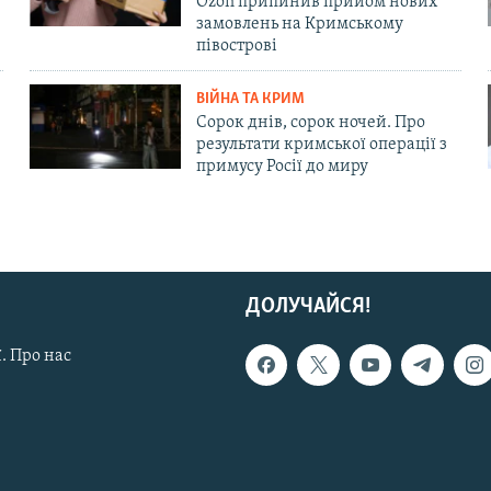
Ozon припинив прийом нових
замовлень на Кримському
півострові
ВІЙНА ТА КРИМ
Сорок днів, сорок ночей. Про
результати кримської операції з
примусу Росії до миру
ДОЛУЧАЙСЯ!
. Про нас