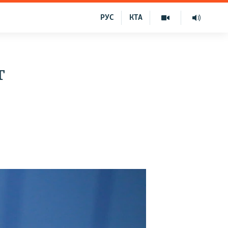
РУС
КТА
т