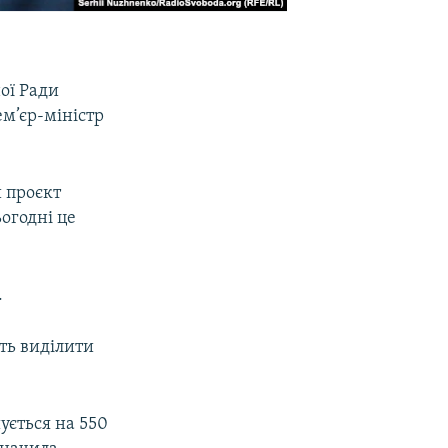
ної Ради
м’єр-міністр
и проєкт
огодні це
.
ть виділити
ується на 550