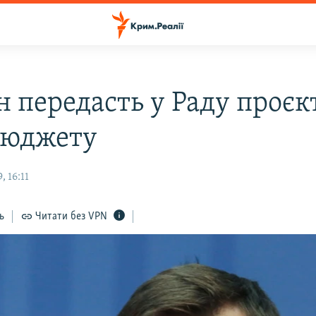
н передасть у Раду проєк
бюджету
, 16:11
ь
Читати без VPN