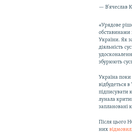
— В'ячеслав 
«Урядове ріш
обставинами 
України. Як з
діяльність су
удосконаленн
збурюють сусп
Україна поки 
відбудеться в
підписувати 
лунала критик
заплановані 
Після цього Н
них
відмовил