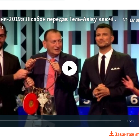
«Євробачення-2019»: Лісабон передав Тель-Авіву ключі від пісенного конкурсу – відео
EMB
ії
No media source currently available
1:23
Завантажит
EMBED