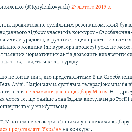
Кириленко (@KyrylenkoVyach)
27 лютого 2019 р.
ення продиктоване суспільним резонансом, який був 
недавнього відбору учасників конкурсу «Євробачення»
азначили урядовці, втручатися в цей процес, так само як
спільного мовника (як куратора процесу) уряд не може.
я наявних нормативних актів дозволить виключити си
ільство», – йдеться в заяві уряду.
що не визначила, хто представлятиме її на Євробаченн
 Тель-Авіві. Національна суспільна телерадіокомпанія 
контракт із
переможницею нацвідбору Maruv
. На адрес
а через те, що раніше вона їздила виступати до Росії і
концерти там у майбутньому.
СТУ почала переговори з іншими учасниками відбору. 
ися представляти Україну
на конкурсі.