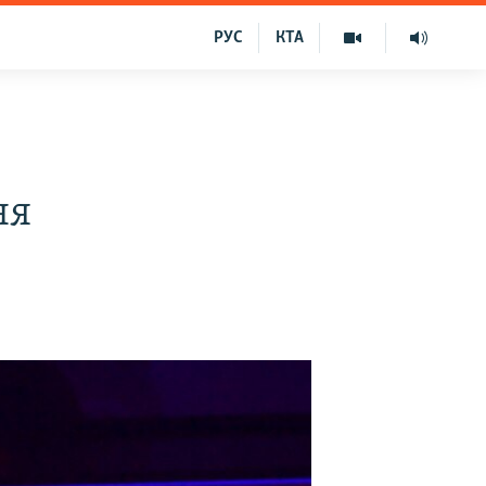
РУС
КТА
ня