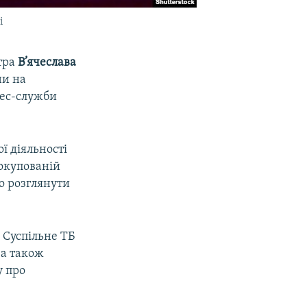
і
стра
В’ячеслава
ни на
рес-служби
ї діяльності
 окупованій
о розглянути
 Суспільне ТБ
,а також
у про