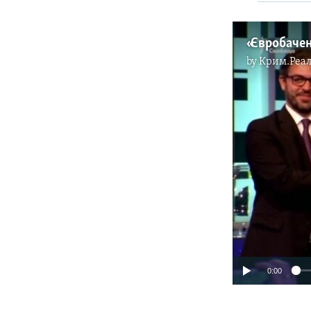
by
Крим.Реал
0:00