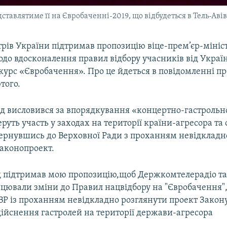
ставлятиме її на Євробаченні-2019, що відбудеться в Тель-Авів
трів України підтримав пропозицію віце-прем’єр-міні
до вдосконалення правил відбору учасників від Украї
курс «Євробачення». Про це йдеться в повідомленні п
того.
яд висловився за впорядкування «концертно-гастрольно
 беруть участь у заходах на території країни-агресора та
звернувшись до Верховної Ради з проханням невідкладн
законопроект.
д підтримав мою пропозицію,щоб Держкомтелерадіо та
ацювали зміни до Правил нацвідбору на "Євробачення"
ВР із проханням невідкладно розглянути проект Закон
дійснення гастролей на території держави-агресора