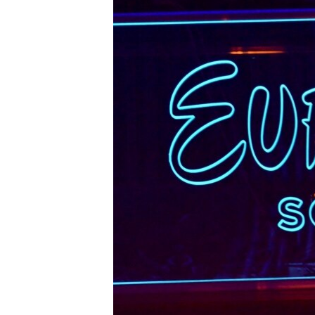
ВІДЕОУРОКИ «ELIFBE»
СВІДЧЕННЯ ОКУПАЦІЇ
УКРАЇНСЬКА ПРОБЛЕМА КРИМУ
ІНФОГРАФІКА