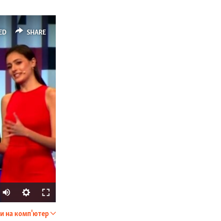
ED
SHARE
и на комп'ютер
SHARE