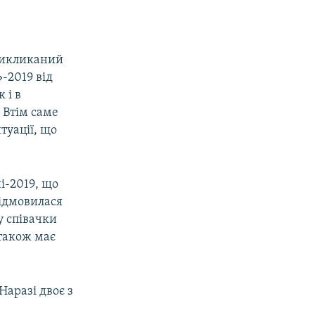
викликаний
-2019 від
 і в
 Втім саме
туації, що
і-2019, що
відмовилася
у співачки
 також має
Наразі двоє з