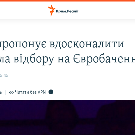
пропонує вдосконалити
ла відбору на Євробачен
5:45
ь
Читати без VPN