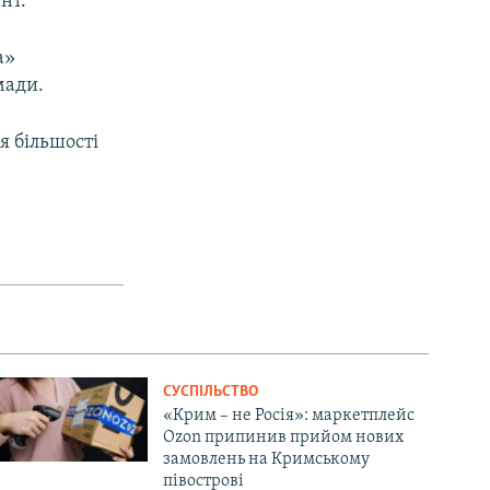
нт.
а»
мади.
я більшості
СУСПІЛЬСТВО
«Крим – не Росія»: маркетплейс
Ozon припинив прийом нових
замовлень на Кримському
півострові