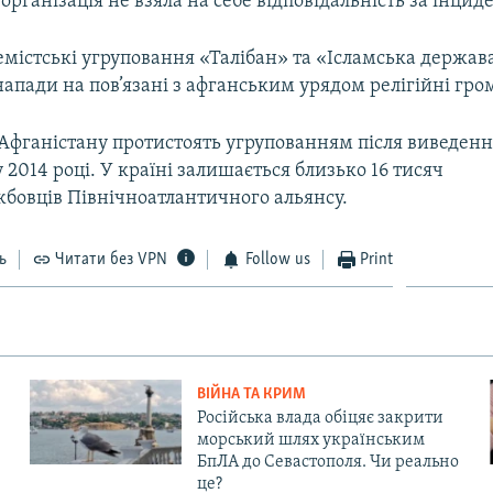
організація не взяла на себе відповідальність за інциде
емістські угруповання «Талібан» та «Ісламська держав
апади на пов’язані з афганським урядом релігійні гро
Афганістану протистоять угрупованням після виведенн
 2014 році. У країні залишається близько 16 тисяч
жбовців Північноатлантичного альянсу.
ь
Читати без VPN
Follow us
Print
ВІЙНА ТА КРИМ
Російська влада обіцяє закрити
морський шлях українським
БпЛА до Севастополя. Чи реально
це?