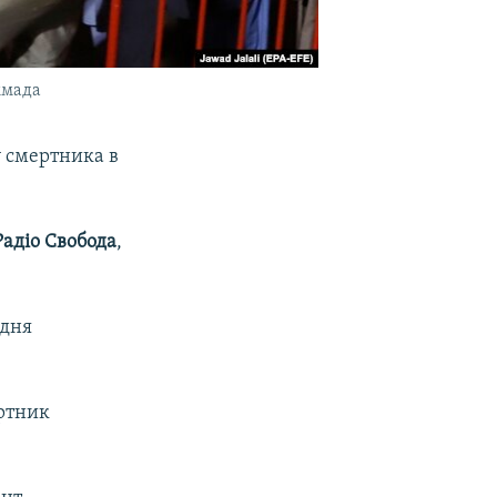
ммада
 смертника в
Радіо Свобода
,
 дня
ертник