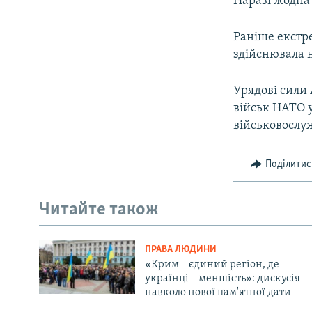
Наразі жодна 
Раніше екстр
здійснювала н
Урядові сили 
військ НАТО у
військовослу
Поділитис
Читайте також
ПРАВА ЛЮДИНИ
«Крим – єдиний регіон, де
українці – меншість»: дискусія
навколо нової пам'ятної дати