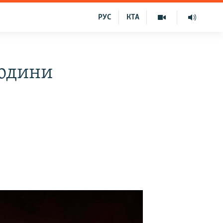
РУС
КТА
людини