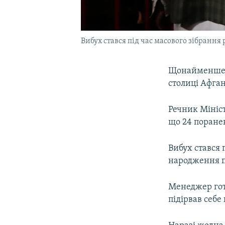
Вибух стався під час масового зібранн
Щонайменше 4
столиці Афган
Речник Мініст
що 24 поране
Вибух стався 
народження 
Менеджер готе
підірвав себе