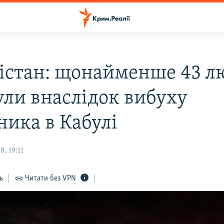
істан: щонайменше 43 
ули внаслідок вибуху
ника в Кабулі
, 19:11
ь
Читати без VPN