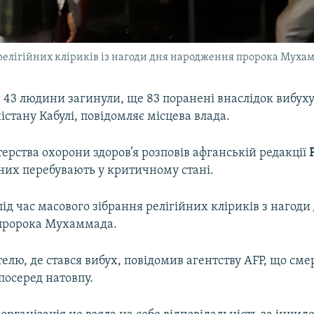
я релігійних кліриків із нагоди дня народження пророка Муха
3 людини загинули, ще 83 поранені внаслідок вибуху
істану Кабулі, повідомляє місцева влада.
ерства охорони здоров’я розповів афганській редакції
них перебувають у критичному стані.
під час масового зібрання релігійних кліриків з нагоди
пророка Мухаммада.
лю, де стався вибух, повідомив агентству AFP, що см
 посеред натовпу.