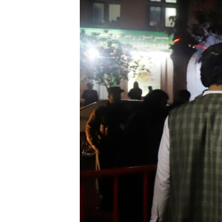
ВІДЕОУРОКИ «ELIFBE»
СВІДЧЕННЯ ОКУПАЦІЇ
УКРАЇНСЬКА ПРОБЛЕМА КРИМУ
ІНФОГРАФІКА