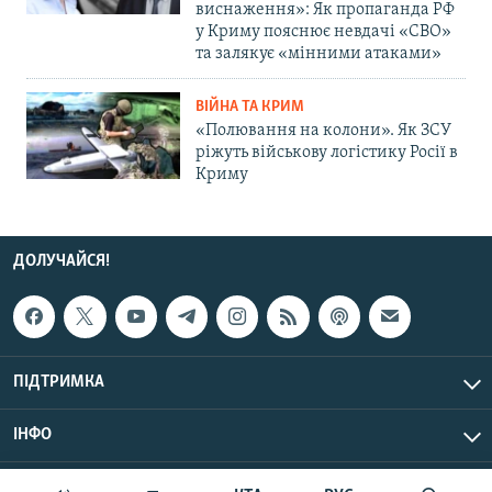
виснаження»: Як пропаганда РФ
у Криму пояснює невдачі «СВО»
та залякує «мінними атаками»
ВІЙНА ТА КРИМ
«Полювання на колони». Як ЗСУ
ріжуть військову логістику Росії в
Криму
ДОЛУЧАЙСЯ!
ПІДТРИМКА
ІНФО