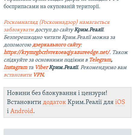
боєприпасами на окупованій території.
Роскомнагляд (Роскомнадзор) намагається
заблокувати
доступ до сайту
Крим.Реалії
.
Безперешкодно читати Крим.Реалії можна за
допомогою
дзеркального сайту
:
https://krymrgbcrlvrexoeaqjy.azureedge.net/
. Також
слідкуйте за основними подіями в
Telegram
,
Instagram
та
Viber
Крим.Реалії
. Рекомендуємо вам
встановити
VPN
.
Новини без блокування і цензури!
Встановити
додаток
Крим.Реалії для
iOS
і
Android
.