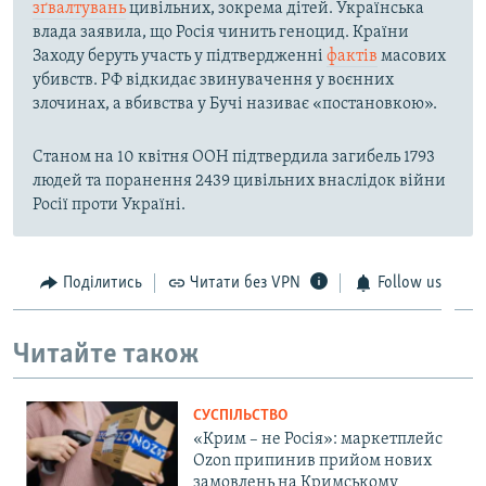
зґвалтувань
цивільних, зокрема дітей. Українська
влада заявила, що Росія чинить геноцид. Країни
Заходу беруть участь у підтвердженні
фактів
масових
убивств. РФ відкидає звинувачення у воєнних
злочинах, а вбивства у Бучі називає «постановкою».
Станом на 10 квітня ООН підтвердила загибель 1793
людей та поранення 2439 цивільних внаслідок війни
Росії проти Україні.
Поділитись
Читати без VPN
Follow us
Читайте також
СУСПІЛЬСТВО
«Крим – не Росія»: маркетплейс
Ozon припинив прийом нових
замовлень на Кримському