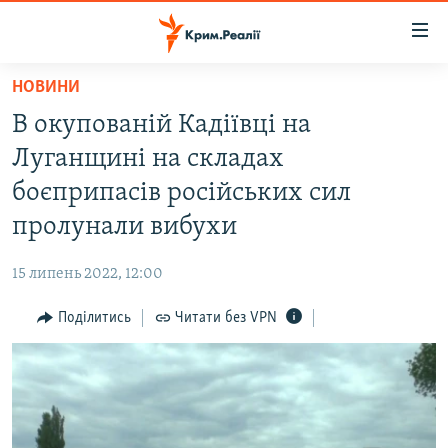
Доступність
посилання
Перейти
НОВИНИ
до
НОВИНИ
В окупованій Кадіївці на
основного
ВОДА.КРИМ
матеріалу
Луганщині на складах
ВІДЕО ТА ФОТО
Перейти
боєприпасів російських сил
до
ПОЛІТИКА
пролунали вибухи
основної
БЛОГИ
навігації
15 липень 2022, 12:00
Перейти
ПОГЛЯД
до
Поділитись
Читати без VPN
ІНТЕРВ'Ю
пошуку
ВСЕ ЗА ДЕНЬ
СПЕЦПРОЕКТИ
ЯК ОБІЙТИ БЛОКУВАННЯ
ДЕПОРТАЦІЯ