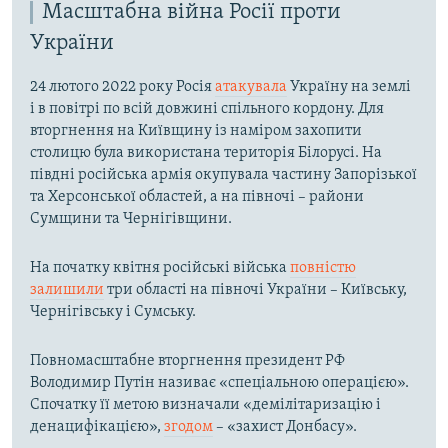
Масштабна війна Росії проти
України
24 лютого 2022 року Росія
атакувала
Україну на землі
і в повітрі по всій довжині спільного кордону. Для
вторгнення на Київщину із наміром захопити
столицю була використана територія Білорусі. На
півдні російська армія окупувала частину Запорізької
та Херсонської областей, а на півночі – райони
Сумщини та Чернігівщини.
На початку квітня російські війська
повністю
залишили
три області на півночі України – Київську,
Чернігівську і Сумську.
Повномасштабне вторгнення президент РФ
Володимир Путін називає «спеціальною операцією».
Спочатку її метою визначали «демілітаризацію і
денацифікацією»,
згодом
– «захист Донбасу».