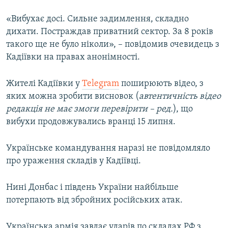
«Вибухає досі. Сильне задимлення, складно
дихати. Постраждав приватний сектор. За 8 років
такого ще не було ніколи», – повідомив очевидець з
Кадіївки на правах анонімності.
Жителі Кадіївки у
Telegram
поширюють відео, з
яких можна зробити висновок (
автентичність відео
редакція не має змоги перевірити – ред.
), що
вибухи продовжувались вранці 15 липня.
Українське командування наразі не повідомляло
про ураження складів у Кадіївці.
Нині Донбас і південь України найбільше
потерпають від збройних російських атак.
Українська армія завдає ударів по складах РФ з