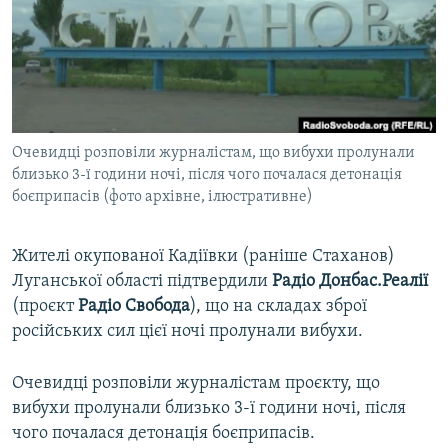
ВІДЕОУРОКИ «ELIFBE»
Русский
СВІДЧЕННЯ ОКУПАЦІЇ
Qırımtatar
УКРАЇНСЬКА ПРОБЛЕМА КРИМУ
ДОЛУЧАЙСЯ!
ІНФОГРАФІКА
Очевидці розповіли журналістам, що вибухи пролунали
близько 3-ї години ночі, після чого почалася детонація
боєприпасів (фото архівне, ілюстративне)
Усі сайти RFE/RL
Жителі окупованої Кадіївки (раніше Стаханов)
Луганської області підтвердили
Радіо Донбас.Реалії
(проєкт
Радіо Свобода
), що на складах зброї
російських сил цієї ночі пролунали вибухи.
Очевидці розповіли журналістам проєкту, що
вибухи пролунали близько 3-ї години ночі, після
чого почалася детонація боєприпасів.