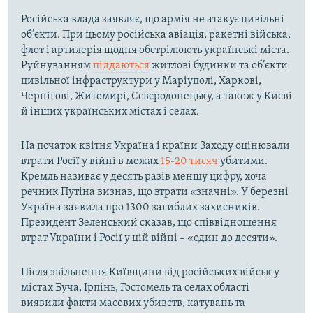
Російська влада заявляє, що армія не атакує цивільні
об’єкти. При цьому російська авіація, ракетні війська,
флот і артилерія щодня обстрілюють українські міста.
Руйнуванням
піддаються
житлові будинки та об’єкти
цивільної інфраструктури у Маріуполі, Харкові,
Чернігові, Житомирі, Сєвєродонецьку, а також у Києві
й інших українських містах і селах.
На початок квітня Україна і країни Заходу оцінювали
втрати Росії у війні в межах
15-20 тисяч
убитими.
Кремль називає у десять разів меншу цифру, хоча
речник Путіна визнав, що втрати «значні». У березні
Україна заявила про 1300 загиблих захисників.
Президент Зеленський сказав, що співвідношення
втрат України і Росії у цій війні – «один до десяти».
Після звільнення Київщини від російських військ у
містах Буча, Ірпінь, Гостомель та селах області
виявили факти масових убивств, катувань та