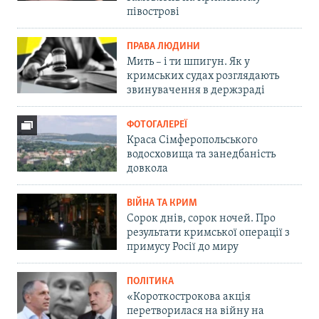
півострові
ПРАВА ЛЮДИНИ
Мить – і ти шпигун. Як у
кримських судах розглядають
звинувачення в держзраді
ФОТОГАЛЕРЕЇ
Краса Сімферопольського
водосховища та занедбаність
довкола
ВІЙНА ТА КРИМ
Сорок днів, сорок ночей. Про
результати кримської операції з
примусу Росії до миру
ПОЛІТИКА
«Короткострокова акція
перетворилася на війну на