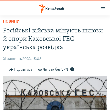
Доступність
посилання
Перейти
НОВИНИ
до
НОВИНИ
Російські війська мінують шлюзи
основного
ВОДА.КРИМ
матеріалу
й опори Каховської ГЕС –
ВІДЕО ТА ФОТО
Перейти
українська розвідка
до
ПОЛІТИКА
основної
21 жовтень 2022, 15:08
БЛОГИ
навігації
Перейти
Поділитись
Читати без VPN
ПОГЛЯД
до
ІНТЕРВ'Ю
пошуку
ВСЕ ЗА ДЕНЬ
СПЕЦПРОЕКТИ
ЯК ОБІЙТИ БЛОКУВАННЯ
ДЕПОРТАЦІЯ