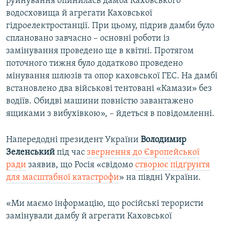
руйнування опинилась дамба Каховського
водосховища й агрегати Каховської
гідроелектростанції. При цьому, підрив дамби було
сплановано завчасно – основні роботи із
замінування проведено ще в квітні. Протягом
поточного тижня було додатково проведено
мінування шлюзів та опор каховської ГЕС. На дамбі
встановлено два військові тентовані «Камази» без
водіїв. Обидві машини повністю завантажено
ящиками з вибухівкою», – йдеться в повідомленні.
Напередодні президент України
Володимир
Зеленський
під час
звернення до Європейської
ради
заявив, що Росія «свідомо
створює підґрунтя
для масштабної катастрофи
» на півдні України.
«Ми маємо інформацію, що російські терористи
замінували дамбу й агрегати Каховської