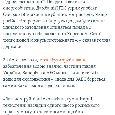
гідроелектростанції. Це один з великих
енергообʼєктів. Дамба цієї ГЕС утримує обсяг
близько 18 мільйонів кубічних метрів води. Якщо
російські терористи підірвуть цю дамбу, то в зоні
швидкого затоплення опиняться понад 80
населених пунктів, включно з Херсоном. Сотні
тисяч людей можуть постраждати», – сказав голова
держави.
За його словами,
може бути зруйноване
забезпечення водою значної частини півдня
України, Запорізька АЕС може залишитися без
води для охолодження – «вода для ЗАЕС береться
саме з Каховського водосховища».
«Загалом руйнівні екологічні, гуманітарні,
техногенні наслідки одного цього російського
теракту можуть стати такими, що його