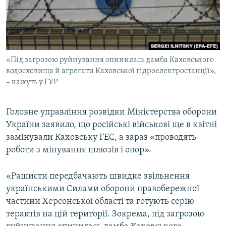
ВІДЕОУРОКИ «ELIFBE»
Русский
СВІДЧЕННЯ ОКУПАЦІЇ
Qırımtatar
УКРАЇНСЬКА ПРОБЛЕМА КРИМУ
«Під загрозою руйнування опинилась дамба Каховського
ДОЛУЧАЙСЯ!
ІНФОГРАФІКА
водосховища й агрегати Каховської гідроелектростанції»,
– кажуть у ГУР
Усі сайти RFE/RL
Головне управління розвідки Міністерства оборони
України заявило, що російські військові ще в квітні
замінували Каховську ГЕС, а зараз «проводять
роботи з мінування шлюзів і опор».
«Рашисти передбачають швидке звільнення
українськими Силами оборони правобережної
частини Херсонської області та готують серію
терактів на цій території. Зокрема, під загрозою