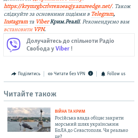
https://krymrgbcrlvrexoeaqjy.azureedge.net/
. Також
слідкуйте за основними подіями в
Telegram
,
Instagram
та
Viber
Крим.Реалії
. Рекомендуємо вам
встановити
VPN
.
Долучайтесь до спільноти Радіо
Свобода у
Viber
!
Поділитись
Читати без VPN
Follow us
Читайте також
ВІЙНА ТА КРИМ
Російська влада обіцяє закрити
морський шлях українським
БпЛА до Севастополя. Чи реально
це?