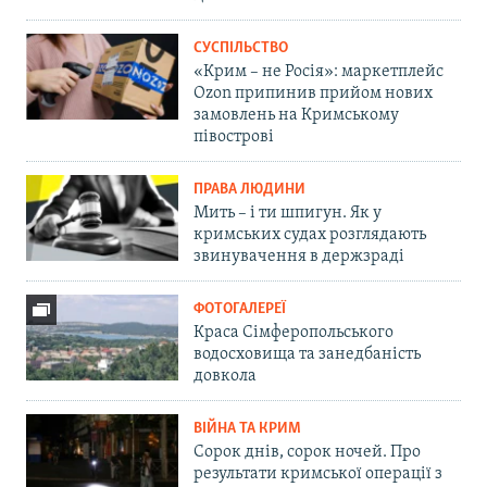
СУСПІЛЬСТВО
«Крим – не Росія»: маркетплейс
Ozon припинив прийом нових
замовлень на Кримському
півострові
ПРАВА ЛЮДИНИ
Мить – і ти шпигун. Як у
кримських судах розглядають
звинувачення в держзраді
ФОТОГАЛЕРЕЇ
Краса Сімферопольського
водосховища та занедбаність
довкола
ВІЙНА ТА КРИМ
Сорок днів, сорок ночей. Про
результати кримської операції з