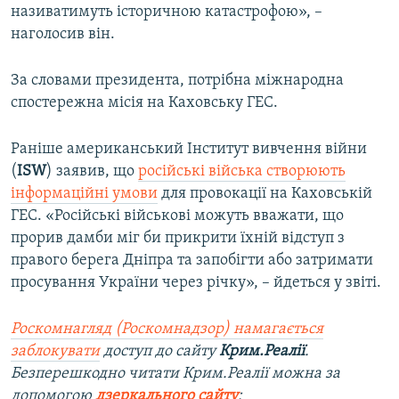
називатимуть історичною катастрофою», –
наголосив він.
За словами президента, потрібна міжнародна
спостережна місія на Каховську ГЕС.
Раніше американський Інститут вивчення війни
(
ISW
) заявив, що
російські війська створюють
інформаційні умови
для провокації на Каховській
ГЕС. «Російські військові можуть вважати, що
прорив дамби міг би прикрити їхній відступ з
правого берега Дніпра та запобігти або затримати
просування України через річку», – йдеться у звіті.
Роскомнагляд (Роскомнадзор) намагається
заблокувати
доступ до сайту
Крим.Реалії
.
Безперешкодно читати Крим.Реалії можна за
допомогою
дзеркального сайту
: