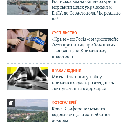
Російська влада обіцяє закрити
морський шлях українським
БпЛА до Севастополя. Чи реально
це?
СУСПІЛЬСТВО
«Крим – не Росія»: маркетплейс
Ozon припинив прийом нових
замовлень на Кримському
півострові
ПРАВА ЛЮДИНИ
Мить – і ти шпигун. Як у
кримських судах розглядають
звинувачення в держзраді
ФОТОГАЛЕРЕЇ
Краса Сімферопольського
водосховища та занедбаність
довкола