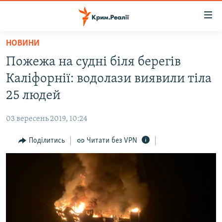
Доступність
посилання
Перейти
НОВИНИ
до
НОВИНИ
Пожежа на судні біля берегів
основного
ВОДА.КРИМ
матеріалу
Каліфорнії: водолази виявили тіла
ВІДЕО ТА ФОТО
Перейти
25 людей
до
ПОЛІТИКА
основної
03 вересень 2019, 10:24
БЛОГИ
навігації
Перейти
Поділитись
Читати без VPN
ПОГЛЯД
до
ІНТЕРВ'Ю
пошуку
ВСЕ ЗА ДЕНЬ
СПЕЦПРОЕКТИ
ЯК ОБІЙТИ БЛОКУВАННЯ
ДЕПОРТАЦІЯ