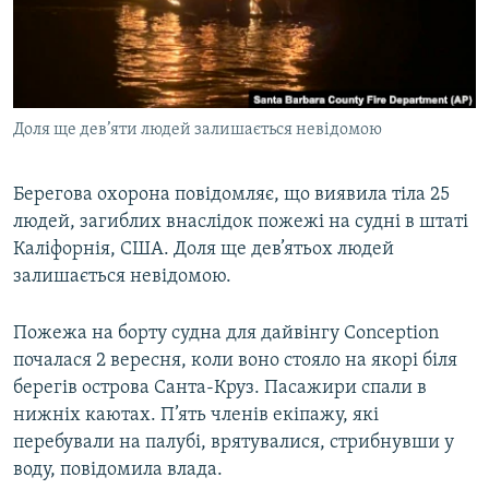
ВІДЕОУРОКИ «ELIFBE»
Русский
СВІДЧЕННЯ ОКУПАЦІЇ
Qırımtatar
УКРАЇНСЬКА ПРОБЛЕМА КРИМУ
Доля ще дев’яти людей залишається невідомою
ДОЛУЧАЙСЯ!
ІНФОГРАФІКА
Берегова охорона повідомляє, що виявила тіла 25
людей, загиблих внаслідок пожежі на судні в штаті
Усі сайти RFE/RL
Каліфорнія, США. Доля ще дев’ятьох людей
залишається невідомою.
Пожежа на борту судна для дайвінгу Conception
почалася 2 вересня, коли воно стояло на якорі біля
берегів острова Санта-Круз. Пасажири спали в
нижніх каютах. П’ять членів екіпажу, які
перебували на палубі, врятувалися, стрибнувши у
воду, повідомила влада.