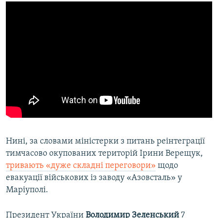
Нині, за словами міністерки з питань реінтеграції
тимчасово окупованих територій Ірини Верещук,
тривають «дуже складні переговори»
щодо
евакуації військових із заводу «Азовсталь» у
Маріуполі.
Президент України
Володимир Зеленський
7