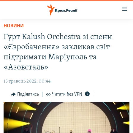
Доступність
посилання
Перейти
НОВИНИ
до
НОВИНИ
Гурт Kalush Orchestra зі сцени
основного
ВОДА.КРИМ
матеріалу
«Євробачення» закликав світ
ВІДЕО ТА ФОТО
Перейти
підтримати Маріуполь та
до
ПОЛІТИКА
«Азовсталь»
основної
БЛОГИ
навігації
15 травень 2022, 00:44
Перейти
ПОГЛЯД
до
Поділитись
Читати без VPN
ІНТЕРВ'Ю
пошуку
ВСЕ ЗА ДЕНЬ
СПЕЦПРОЕКТИ
ЯК ОБІЙТИ БЛОКУВАННЯ
ДЕПОРТАЦІЯ