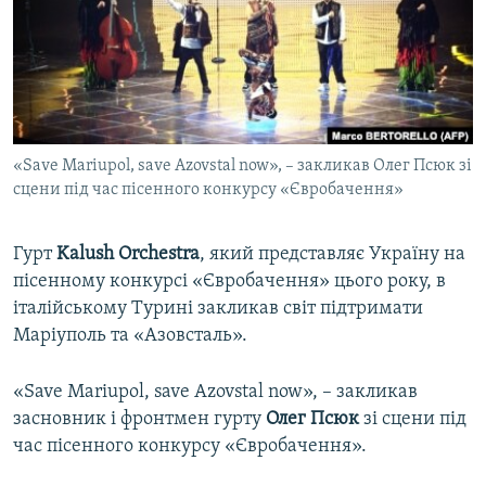
ВІДЕОУРОКИ «ELIFBE»
Русский
СВІДЧЕННЯ ОКУПАЦІЇ
Qırımtatar
УКРАЇНСЬКА ПРОБЛЕМА КРИМУ
ДОЛУЧАЙСЯ!
ІНФОГРАФІКА
«Save Mariupol, save Azovstal now», – закликав Олег Псюк зі
сцени під час пісенного конкурсу «Євробачення»
Усі сайти RFE/RL
Гурт
Kalush Orchestra
, який представляє Україну на
пісенному конкурсі «Євробачення» цього року, в
італійському Турині закликав світ підтримати
Маріуполь та «Азовсталь».
«Save Mariupol, save Azovstal now», – закликав
засновник і фронтмен гурту
Олег Псюк
зі сцени під
час пісенного конкурсу «Євробачення».