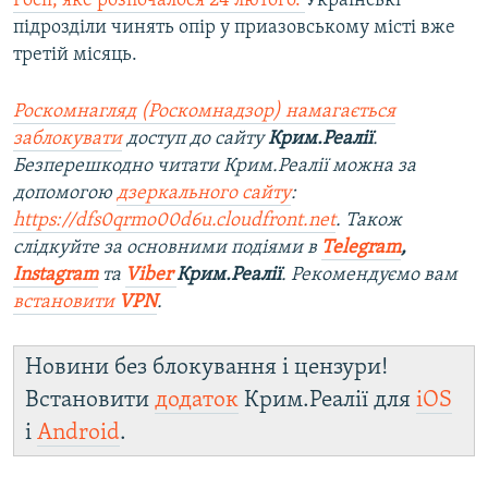
Росії, яке розпочалося 24 лютого.
Українські
підрозділи чинять опір у приазовському місті вже
третій місяць.
Роскомнагляд (Роскомнадзор) намагається
заблокувати
доступ до сайту
Крим.Реалії
.
Безперешкодно читати Крим.Реалії можна за
допомогою
дзеркального сайту
:
https://dfs0qrmo00d6u.cloudfront.net
. Також
слідкуйте за основними подіями в
Telegram
,
Instagram
та
Viber
Крим.Реалії
. Рекомендуємо вам
встановити
VPN
.
Новини без блокування і цензури!
Встановити
додаток
Крим.Реалії для
iOS
і
Android
.