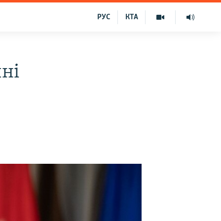
РУС
КТА
чні