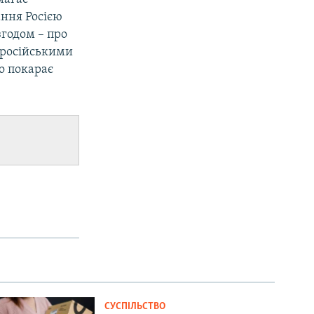
ання Росією
згодом – про
і російськими
що покарає
СУСПІЛЬСТВО