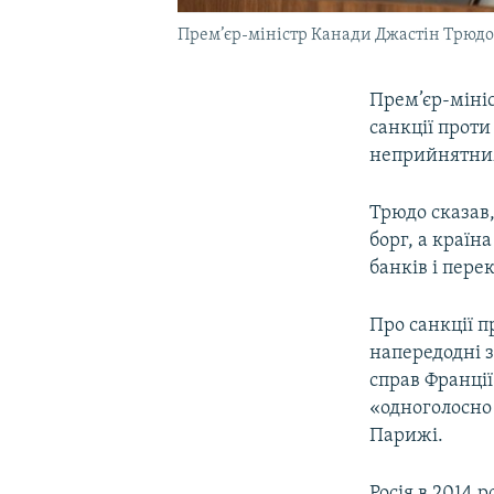
Прем’єр-міністр Канади Джастін Трюд
Прем’єр-міні
санкції проти
неприйнятни
Трюдо сказав
борг, а країн
банків і пере
Про санкції п
напередодні 
справ Франці
«одноголосно 
Парижі.
Росія в 2014 