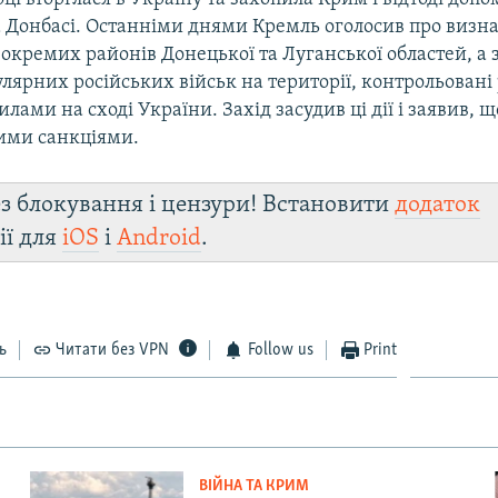
 Донбасі. Останніми днями Кремль оголосив про визн
окремих районів Донецької та Луганської областей, а 
лярних російських військ на території, контрольован
лами на сході України. Захід засудив ці дії і заявив, 
ими санкціями.
з блокування і цензури! Встановити
додаток
ії для
iOS
і
Android
.
ь
Читати без VPN
Follow us
Print
ВІЙНА ТА КРИМ