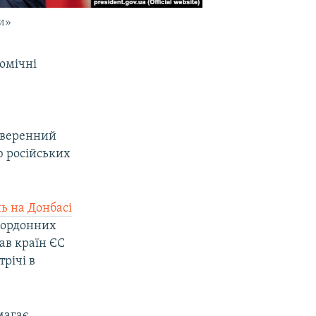
и»
омічні
уверенний
ю російських
ь на Донбасі
кордонних
ав країн ЄС
річі в
магає