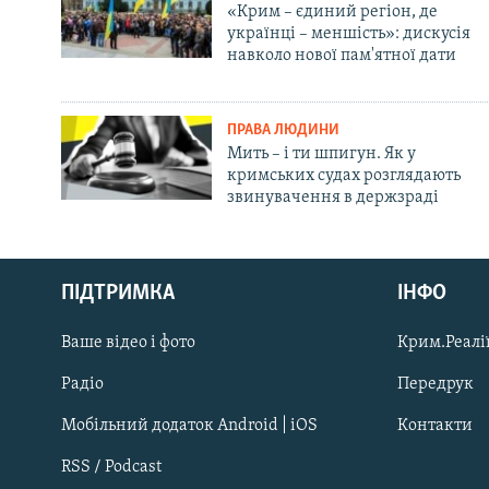
«Крим – єдиний регіон, де
українці – меншість»: дискусія
навколо нової пам'ятної дати
ПРАВА ЛЮДИНИ
Мить – і ти шпигун. Як у
кримських судах розглядають
звинувачення в держзраді
Русский
ПІДТРИМКА
ІНФО
Qırımtatar
Ваше відео і фото
Крим.Реалії
ДОЛУЧАЙСЯ!
Радіо
Передрук
Мобільний додаток Android | iOS
Контакти
RSS / Podcast