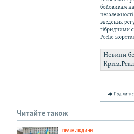
бойовикам на
незалежності 
введення регу
гібридними си
Росію жорстк
Новини бе
Крим.Реал
Поділитис
Читайте також
ПРАВА ЛЮДИНИ