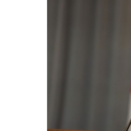
ВІДЕОУРОКИ «ELIFBE»
СВІДЧЕННЯ ОКУПАЦІЇ
УКРАЇНСЬКА ПРОБЛЕМА КРИМУ
ІНФОГРАФІКА