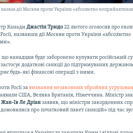
о назвав дії Москви проти України «абсолютно неприйнятним
стр Канади
Джастін Трюдо
22 лютого оголосив про екон
 Росії, назвавши дії Москви проти України «абсолютно
ми».
, що канадцям буде заборонено купувати російський с
а застосує додаткові санкції до підтримуваних державо
криє будь-які фінансові операції з ними.
роти Росії за
визнання незаконних збройних угрупован
заявили США, Велика Британія, Німеччина. Міністр за
ї
Жан-Ів Ле Дріан
заявив, що міністри закордонних спр
домовилися про початковий пакет санкцій» під час зуст
році вторглася в Україну та захопила Крим і відтоді допо