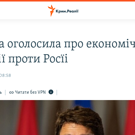
а оголосила про економі
ї проти Росїі
08:58
ь
Читати без VPN