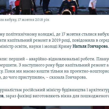
 вибуху, 17 жовтня 2018 рік
у політехнічному коледжі, де 17 жовтня сталися вибух 
ти капітальний ремонт в 2019 році, повідомила в сере
іністр освіти, науки і молоді Криму
Наталя Гончарова
тапи: перший – аварійно-відновлювальні роботи. Планує
авершити. З наступного року буде капітальний ремонт 
жу. Поки ми маємо кошти тільки на проектно-коштори
 до чого приступили», – сказала Гончарова.
урналістам російський міністр будівництва і архітект
ов
, зараз фахівці виготовляють вікна для пошкодженого