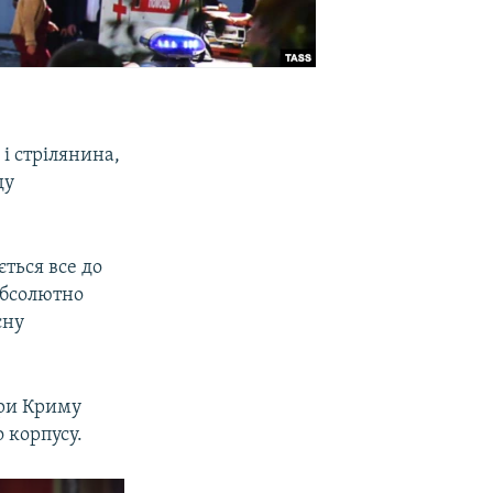
і стрілянина,
ду
.
ться все до
абсолютно
сну
ури Криму
 корпусу.