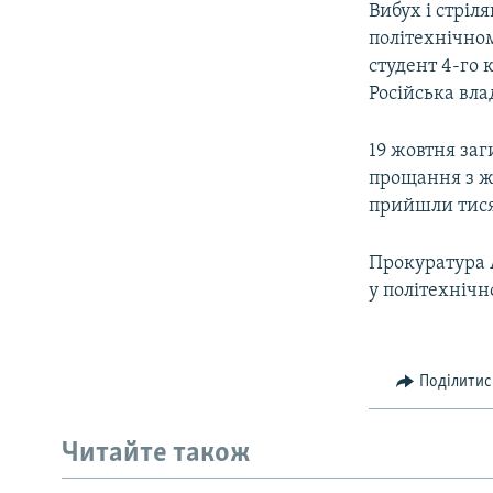
Вибух і стріл
політехнічном
студент 4-го 
Російська вла
19 жовтня заг
прощання з ж
прийшли тися
Прокуратура 
у політехнічн
Поділитис
Читайте також