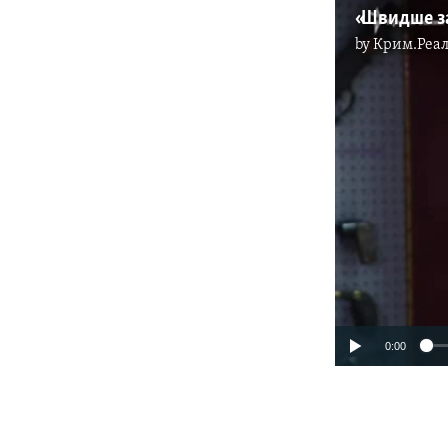
by
Крим.Реал
0:00