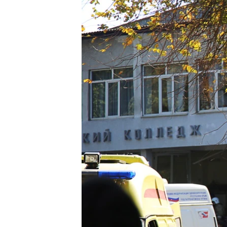
ВІДЕОУРОКИ «ELIFBE»
СВІДЧЕННЯ ОКУПАЦІЇ
УКРАЇНСЬКА ПРОБЛЕМА КРИМУ
ІНФОГРАФІКА