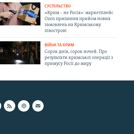
СУСПІЛЬСТВО
«Крим – не Росія»: маркетплейс
Ozon припинив прийом нових
замовлень на Кримському
півострові
ВІЙНА ТА КРИМ
Сорок днів, сорок ночей. Про
результати кримської операції з
примусу Росії до миру