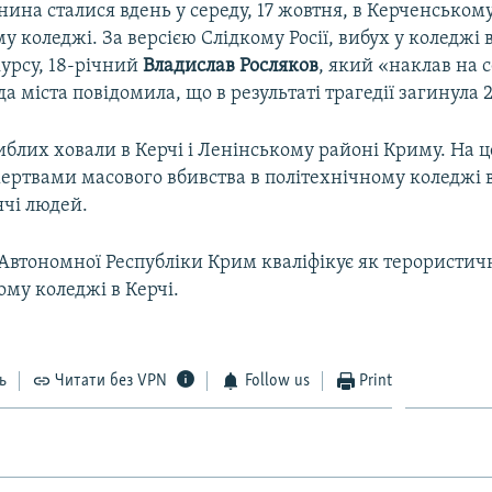
янина сталися вдень у середу, 17 жовтня, в Керченськом
у коледжі. За версією Слідкому Росії, вибух у коледжі
курсу, 18-річний
Владислав Росляков
, який «наклав на с
да міста повідомила, що в результаті трагедії загинула 2
иблих ховали в Керчі і Ленінському районі Криму. На
ертвами масового вбивства в політехнічному коледжі в
чі людей.
Автономної Республіки Крим кваліфікує як терористич
ому коледжі в Керчі.
ь
Читати без VPN
Follow us
Print