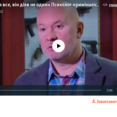
«Швидше за все, він діяв не один». Психолог-криміналіст про трагедію в Керчі (відео)
EMB
ії
No media source currently available
3:43
Завантажит
EMBED