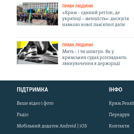
ПРАВА ЛЮДИНИ
«Крим – єдиний регіон, де
українці – меншість»: дискусія
навколо нової пам'ятної дати
ПРАВА ЛЮДИНИ
Мить – і ти шпигун. Як у
кримських судах розглядають
звинувачення в держзраді
Русский
ПІДТРИМКА
ІНФО
Qırımtatar
Ваше відео і фото
Крим.Реалії
ДОЛУЧАЙСЯ!
Радіо
Передрук
Мобільний додаток Android | iOS
Контакти