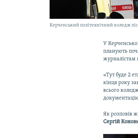
Керченський політехнічний коледж після
У Керченськом
планують поча
журналістам м
«Тут буде 2 е
кінця року з
всього колед
документацію,
Як розповів ж
Сергій Конон