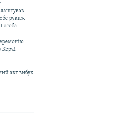
у
 влаштував
ебе руки».
1 особа.
 церемонію
px
width
 Керчі
ний акт вибух