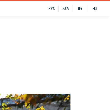
РУС
КТА