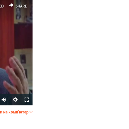
ED
SHARE
и на комп'ютер
SHARE