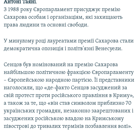
Антоні Таяні
.
З 1988 року Європарламент присуджує премію
Сахарова особам і організаціям, які захищають
права людини та основні свободи.
У минулому році лауреатами премії Сахарова стали
демократична опозиція і політв'язні Венесуели.
Сенцов був номінований на премію Сахарова
найбільшою політичною фракцією Європарламенту
– Європейською народною партією. Її представники
наголосили, що «де-факто Сенцов засуджений за
свій протест проти російського правління в Криму»,
а також за те, що «він став символом приблизно 70
українських громадян, незаконно заарештованих і
засуджених російською владою на Кримському
півострові до тривалих термінів позбавлення волі».