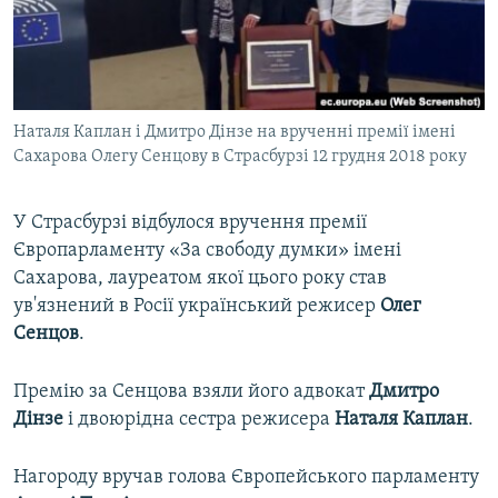
ВІДЕОУРОКИ «ELIFBE»
Русский
СВІДЧЕННЯ ОКУПАЦІЇ
Qırımtatar
УКРАЇНСЬКА ПРОБЛЕМА КРИМУ
Наталя Каплан і Дмитро Дінзе на врученні премії імені
ДОЛУЧАЙСЯ!
ІНФОГРАФІКА
Сахарова Олегу Сенцову в Страсбурзі 12 грудня 2018 року
У Страсбурзі відбулося вручення премії
Усі сайти RFE/RL
Європарламенту «За свободу думки» імені
Сахарова, лауреатом якої цього року став
ув'язнений в Росії український режисер
Олег
Сенцов
.
Премію за Сенцова взяли його адвокат
Дмитро
Дінзе
і двоюрідна сестра режисера
Наталя Каплан
.
Нагороду вручав голова Європейського парламенту