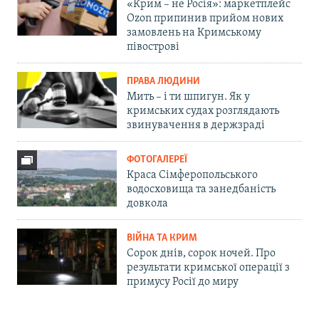
«Крим – не Росія»: маркетплейс
Ozon припинив прийом нових
замовлень на Кримському
півострові
ПРАВА ЛЮДИНИ
Мить – і ти шпигун. Як у
кримських судах розглядають
звинувачення в держзраді
ФОТОГАЛЕРЕЇ
Краса Сімферопольського
водосховища та занедбаність
довкола
ВІЙНА ТА КРИМ
Сорок днів, сорок ночей. Про
результати кримської операції з
примусу Росії до миру