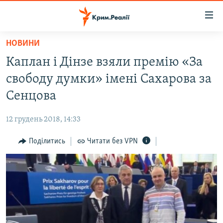
Доступність
посилання
Перейти
НОВИНИ
до
НОВИНИ
Каплан і Дінзе взяли премію «За
основного
ВОДА.КРИМ
матеріалу
свободу думки» імені Сахарова за
ВІДЕО ТА ФОТО
Перейти
Сенцова
до
ПОЛІТИКА
основної
12 грудень 2018, 14:33
БЛОГИ
навігації
Перейти
Поділитись
Читати без VPN
ПОГЛЯД
до
ІНТЕРВ'Ю
пошуку
ВСЕ ЗА ДЕНЬ
СПЕЦПРОЕКТИ
ЯК ОБІЙТИ БЛОКУВАННЯ
ДЕПОРТАЦІЯ