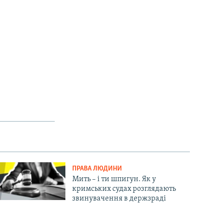
ПРАВА ЛЮДИНИ
Мить – і ти шпигун. Як у
кримських судах розглядають
звинувачення в держзраді