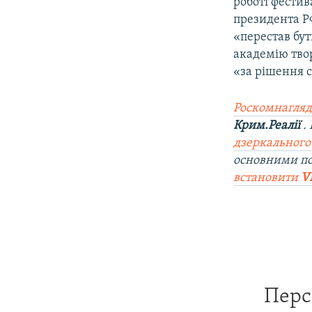
роботі фестив
президента Р
«перестав бут
академію тво
«за рішення 
Роскомнагляд
Крим.Реалії
.
дзеркального
основними п
встановити
V
Перс