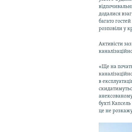
відпочивальни
додалися взаг
багато гостей
розповіли у к
Активісти за
каналізаційно
«Ще на початк
каналізаційно
в експлуатаці
скидатимуться
анексованому 
бухті Капсель
це не розкажу