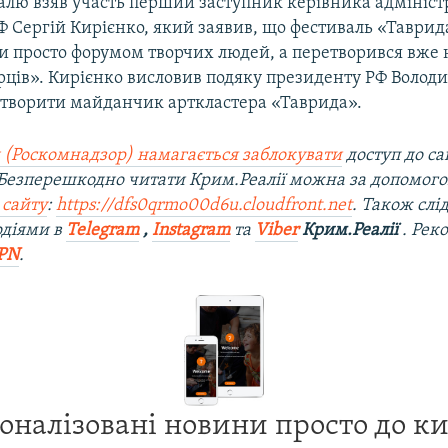
алю взяв участь перший заступник керівника адмініст
Ф Сергій Кирієнко, який заявив, що фестиваль «Таври
и просто форумом творчих людей, а перетворився вже 
рців». Кирієнко висловив подяку президенту РФ Волод
створити майданчик арткластера «Таврида».
 (Роскомнадзор) намагається заблокувати
доступ до са
 Безперешкодно читати Крим.Реалії можна за допомог
 сайту
:
https://dfs0qrmo00d6u.cloudfront.net
. Також слі
одіями в
Telegram
,
Instagram
та
Viber
Крим.Реалії
. Рек
PN
.
оналізовані новини просто до к