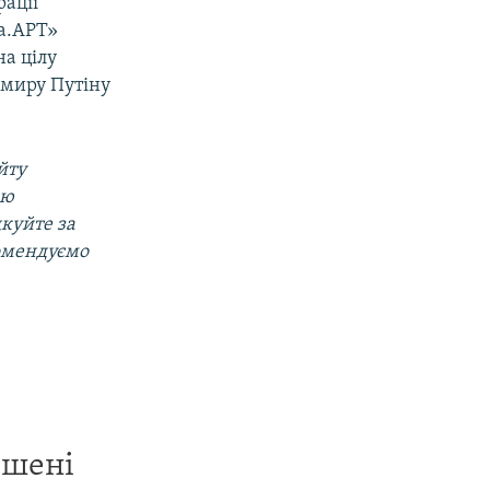
рації
да.АРТ»
на цілу
имиру Путіну
йту
ою
дкуйте за
омендуємо
ишені