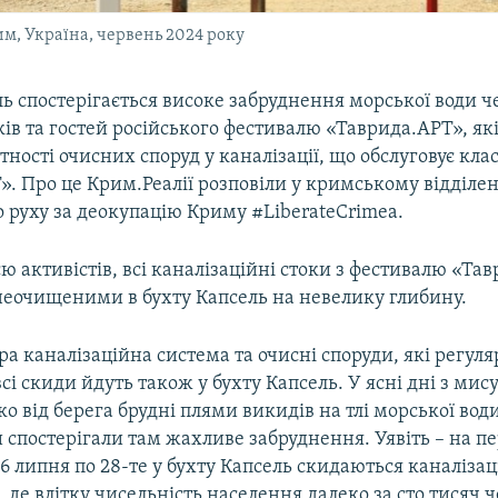
им, Україна, червень 2024 року
ль спостерігається високе забруднення морської води ч
ів та гостей російського фестивалю «Таврида.АРТ», як
утності очисних споруд у каналізації, що обслуговує кла
. Про це Крим.Реалії розповіли у кримському відділен
 руху за деокупацію Криму #LiberateCrimea.
ю активістів, всі каналізаційні стоки з фестивалю «Та
неочищеними в бухту Капсель на невелику глибину.
ра каналізаційна система та очисні споруди, які регул
всі скиди йдуть також у бухту Капсель. У ясні дні з мис
о від берега брудні плями викидів на тлі морської води
спостерігали там жахливе забруднення. Уявіть – на пе
6 липня по 28-те у бухту Капсель скидаються каналізац
, де влітку чисельність населення далеко за сто тисяч 