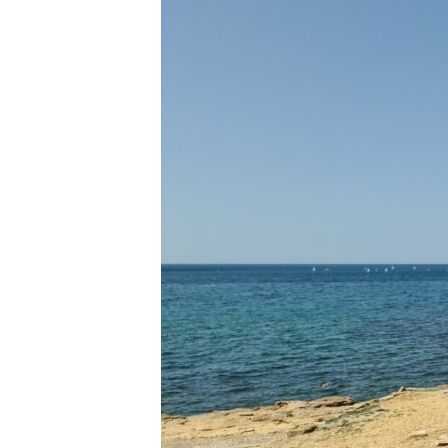
ВІДЕОУРОКИ «ELIFBE»
СВІДЧЕННЯ ОКУПАЦІЇ
УКРАЇНСЬКА ПРОБЛЕМА КРИМУ
ІНФОГРАФІКА