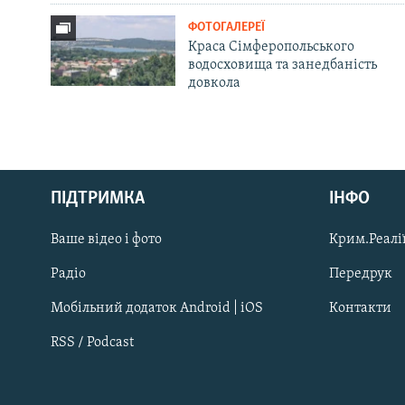
ФОТОГАЛЕРЕЇ
Краса Сімферопольського
водосховища та занедбаність
довкола
Русский
ПІДТРИМКА
ІНФО
Qırımtatar
Ваше відео і фото
Крим.Реалії
ДОЛУЧАЙСЯ!
Радіо
Передрук
Мобільний додаток Android | iOS
Контакти
RSS / Podcast
Усі сайти RFE/RL