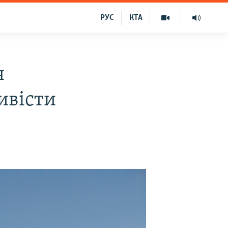
РУС
КТА
я
ивісти