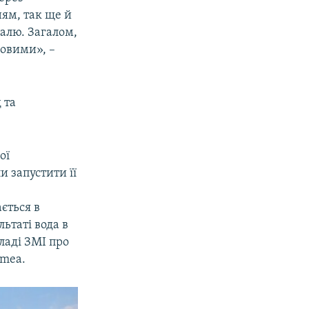
ням, так ще й
валю. Загалом,
ровими», –
 та
ої
и запустити її
ається в
ьтаті вода в
ладі ЗМІ про
imea.