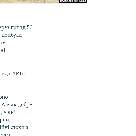
ерез понад 50
і прибули
стер
ні
врида.АРТ»
ярно
у Алчак добре
, у дні
ріод
ійні стоки з
через