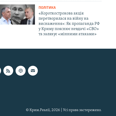
ПОЛІТИКА
«Короткострокова акція
перетворилася на війну на
виснаження»: Як пропаганда РФ
у Криму пояснює невдачі «СВО»
та залякує «мінними атаками»
© Крим.Реалії, 2026 | Усі права застережено.