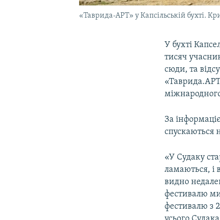
«Таврида-АРТ» у Капсільській бухті. Кр
У бухті Капсе
тисяч учасник
сюди, та відс
«Таврида.АРТ»
міжнародного
За інформаціє
спускаються 
«У Судаку ста
ламаються, і 
видно недалек
фестивалю ми 
фестивалю з 2
усього Судака