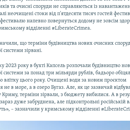
ків та очисні споруди не справляються із навантажен
алі неочищені стоки від п'ятдесяти тисяч гостей фести
 фестивалю напевно повернуться додому не зовсім здо
римському відділенні #LiberateCrimea.
значили, що терміни будівництва нових очисних споруд
ї системи зірвані.
у 2023 року в бухті Капсель розпочали будівництво нов
ї системи за понад три мільярди рублів, бадьоро обіцял
ю влітку цього року. Очищені води за новим проєктом
 не в море, а в озеро Бугаз. Але, як це зазвичай відбув
Криму, терміни зірвали, з бюджету вибилися. А в резул
 зараз дуже забруднена, але підконтрольні російській в
ть», – зазначили у кримському відділенні #LiberateCr