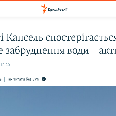
і Капсель спостерігаєтьс
е забруднення води – акт
 12:20
ь
Читати без VPN